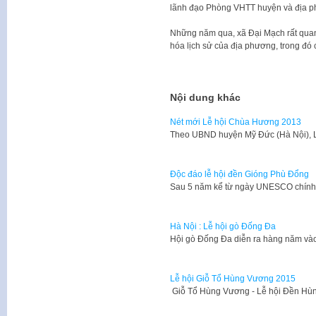
lãnh đạo Phòng VHTT huyện và địa 
Những năm qua, xã Đại Mạch rất quan t
hóa lịch sử của địa phương, trong đó
Nội dung khác
Nét mới Lễ hội Chùa Hương 2013
​Theo UBND huyện Mỹ Đức (Hà Nội),
Độc đáo lễ hội đền Gióng Phù Đổng
​Sau 5 năm kể từ ngày UNESCO chính
Hà Nội : Lễ hội gò Đống Đa
​Hội gò Đống Đa diễn ra hàng năm v
Lễ hội Giỗ Tổ Hùng Vương 2015
​ Giỗ Tổ Hùng Vương - Lễ hội Đền Hù