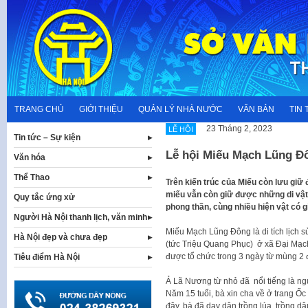
Skip
to
content
TRANG CHỦ
GIỚI THIỆU
QUẢN LÝ NHÀ NƯỚC
VĂN BẢN
TIN 
23 Tháng 2, 2023
LỄ HỘI
Tin tức – Sự kiện
Lễ hội Miếu Mạch Lũng Đ
Văn hóa
Thể Thao
Trên kiến trúc của Miếu còn lưu giữ
miếu vẫn còn giữ được những di vật 
Quy tắc ứng xử
phong thần, cùng nhiều hiện vật có gi
Người Hà Nội thanh lịch, văn minh
Miếu Mạch Lũng Đông là di tích lịch 
Hà Nội đẹp và chưa đẹp
(tức Triệu Quang Phục)
ở xã Đại Mạc
được tổ chức trong 3 ngày từ mùng 2
Tiêu điểm Hà Nội
Ả Lã Nương từ nhỏ đã nổi tiếng là ng
Năm 15 tuổi, bà xin cha về ở trang Ốc
đây, bà đã dạy dân trồng lúa, trồng dâ