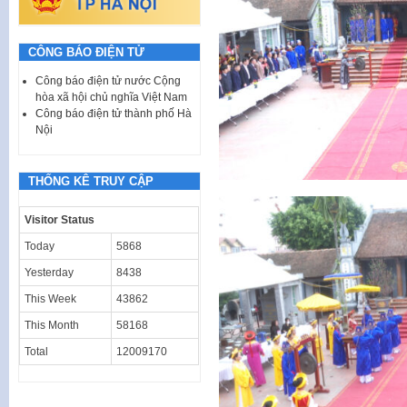
CÔNG BÁO ĐIỆN TỬ
Công báo điện tử nước Cộng
hòa xã hội chủ nghĩa Việt Nam
Công báo điện tử thành phố Hà
Nội
THỐNG KÊ TRUY CẬP
Visitor Status
Today
5868
Yesterday
8438
This Week
43862
This Month
58168
Total
12009170