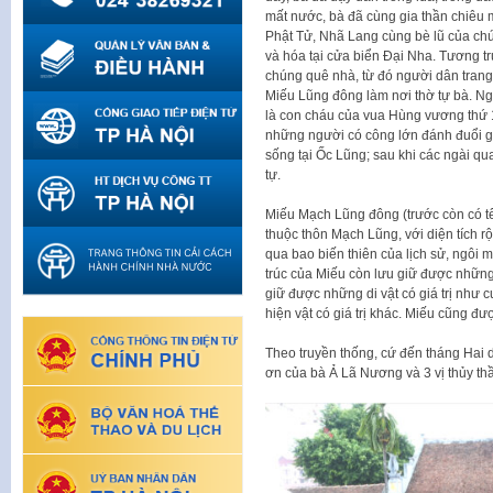
mất nước, bà đã cùng gia thần chiêu m
Phật Tử, Nhã Lang cùng bè lũ của chú
và hóa tại cửa biển Đại Nha. Tương tr
chúng quê nhà, từ đó người dân tran
Miếu Lũng đông làm nơi thờ tự bà. Ngoà
là con cháu của vua Hùng vương thứ 1
những người có công lớn đánh đuổi gi
sống tại Ốc Lũng; sau khi các ngài qu
tự.
Miếu Mạch Lũng đông (trước còn có tê
thuộc thôn Mạch Lũng, với diện tích r
qua bao biến thiên của lịch sử, ngôi m
trúc của Miếu còn lưu giữ được những
giữ được những di vật có giá trị như
hiện vật có giá trị khác. Miếu cũng đư
Theo truyền thống, cứ đến tháng Hai d
ơn của bà Ả Lã Nương và 3 vị thủy th