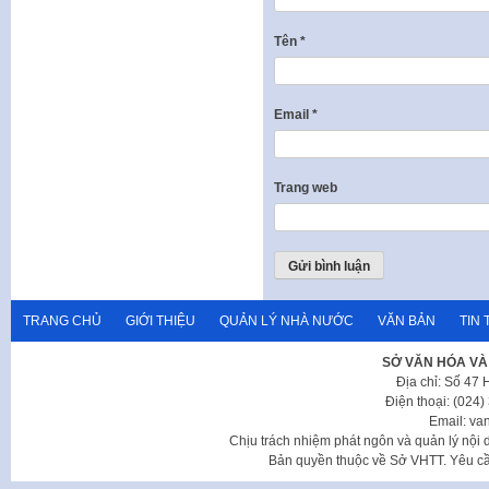
Tên
*
Email
*
Trang web
TRANG CHỦ
GIỚI THIỆU
QUẢN LÝ NHÀ NƯỚC
VĂN BẢN
TIN 
SỞ VĂN HÓA VÀ
Địa chỉ: Số 47
Điện thoại: (024
Email: va
Chịu trách nhiệm phát ngôn và quản lý nộ
Bản quyền thuộc về Sở VHTT. Yêu cầu 