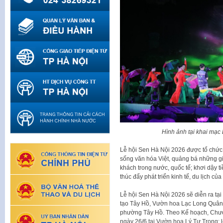
Hình ảnh tại khai mạ
Lễ hội Sen Hà Nội 2026 được tổ chức 
sống văn hóa Việt, quảng bá những gi
khách trong nước, quốc tế; khơi dậy t
thúc đẩy phát triển kinh tế, du lịch của
Lễ hội Sen Hà Nội 2026 sẽ diễn ra t
tạo Tây Hồ, Vườn hoa Lạc Long Quân,
phường Tây Hồ. Theo Kế hoạch, Chươn
ngày 26/6 tại Vườn hoa Lý Tự Trọng; l