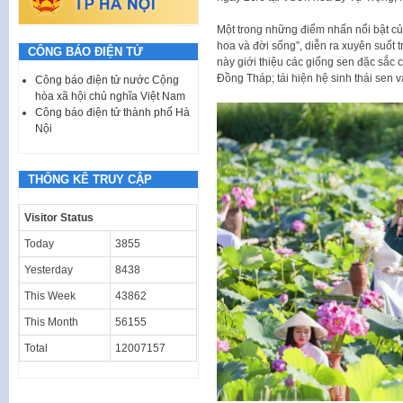
Một trong những điểm nhấn nổi bật củ
hoa và đời sống”, diễn ra xuyên suốt 
CÔNG BÁO ĐIỆN TỬ
này giới thiệu các giống sen đặc sắc
Đồng Tháp; tái hiện hệ sinh thái sen 
Công báo điện tử nước Cộng
hòa xã hội chủ nghĩa Việt Nam
Công báo điện tử thành phố Hà
Nội
THỐNG KÊ TRUY CẬP
Visitor Status
Today
3855
Yesterday
8438
This Week
43862
This Month
56155
Total
12007157