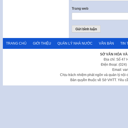
Trang web
TRANG CHỦ
GIỚI THIỆU
QUẢN LÝ NHÀ NƯỚC
VĂN BẢN
TIN 
SỞ VĂN HÓA VÀ
Địa chỉ: Số 47
Điện thoại: (024
Email: va
Chịu trách nhiệm phát ngôn và quản lý nộ
Bản quyền thuộc về Sở VHTT. Yêu cầu 