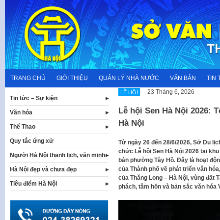
Skip
to
content
TRANG CHỦ
GIỚI THIỆU
QUẢN LÝ NHÀ NƯỚC
VĂN BẢN
TIN 
23 Tháng 6, 2026
LỄ HỘI
Tin tức – Sự kiện
Lễ hội Sen Hà Nội 2026: T
Văn hóa
Hà Nội
Thể Thao
Quy tắc ứng xử
Từ ngày 26 đến 28/6/2026, Sở Du lị
chức Lễ hội Sen Hà Nội 2026 tại khu
Người Hà Nội thanh lịch, văn minh
bàn phường Tây Hồ. Đây là hoạt độn
của Thành phố về phát triển văn hóa,
Hà Nội đẹp và chưa đẹp
của Thăng Long – Hà Nội, vùng đất T
Tiêu điểm Hà Nội
phách, tâm hồn và bản sắc văn hóa 