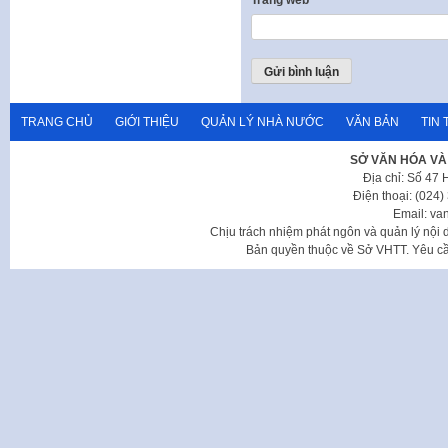
TRANG CHỦ
GIỚI THIỆU
QUẢN LÝ NHÀ NƯỚC
VĂN BẢN
TIN 
SỞ VĂN HÓA VÀ
Địa chỉ: Số 47
Điện thoại: (024
Email: va
Chịu trách nhiệm phát ngôn và quản lý nộ
Bản quyền thuộc về Sở VHTT. Yêu cầu 