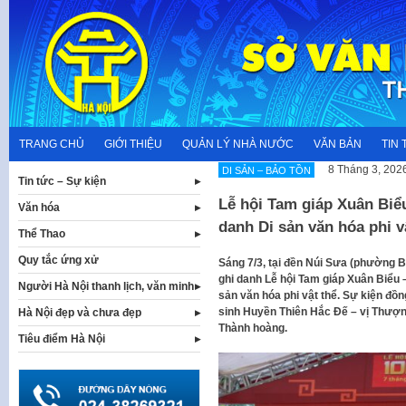
Skip
to
content
TRANG CHỦ
GIỚI THIỆU
QUẢN LÝ NHÀ NƯỚC
VĂN BẢN
TIN 
8 Tháng 3, 202
DI SẢN – BẢO TỒN
Tin tức – Sự kiện
Lễ hội Tam giáp Xuân Biể
Văn hóa
danh Di sản văn hóa phi v
Thể Thao
Quy tắc ứng xử
Sáng 7/3, tại đền Núi Sưa (phường Ba
ghi danh Lễ hội Tam giáp Xuân Biểu
Người Hà Nội thanh lịch, văn minh
sản văn hóa phi vật thể. Sự kiện đồ
sinh Huyền Thiên Hắc Đế – vị Thượ
Hà Nội đẹp và chưa đẹp
Thành hoàng.
Tiêu điểm Hà Nội