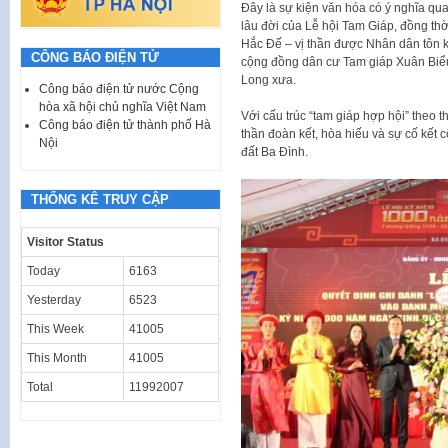
Đây là sự kiện văn hóa có ý nghĩa quan
lâu đời của Lễ hội Tam Giáp, đồng thờ
Hắc Đế – vị thần được Nhân dân tôn kí
CÔNG BÁO ĐIỆN TỬ
cộng đồng dân cư Tam giáp Xuân Biể
Long xưa.
Công báo điện tử nước Cộng
hòa xã hội chủ nghĩa Việt Nam
Với cấu trúc “tam giáp hợp hội” theo th
Công báo điện tử thành phố Hà
thần đoàn kết, hòa hiếu và sự cố kết 
Nội
đất Ba Đình.
THỐNG KÊ TRUY CẬP
Visitor Status
Today
6163
Yesterday
6523
This Week
41005
This Month
41005
Total
11992007