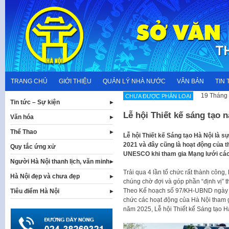
Skip
to
content
TRANG CHỦ
GIỚI THIỆU
QUẢN LÝ NHÀ NƯỚC
VĂN BẢN
TIN 
19 Tháng 
CHƯA ĐƯỢC PHÂN LOẠI
Tin tức – Sự kiện
Lễ hội Thiết kế sáng tạo
Văn hóa
Thể Thao
Lễ hội Thiết kế Sáng tạo Hà Nội là 
2021 và đây cũng là hoạt động của 
Quy tắc ứng xử
UNESCO khi tham gia Mạng lưới các
Người Hà Nội thanh lịch, văn minh
Trải qua 4 lần tổ chức rất thành công,
Hà Nội đẹp và chưa đẹp
chúng chờ đợi và góp phần “định vị” 
Theo Kế hoạch số 97/KH-UBND ngày 1
Tiêu điểm Hà Nội
chức các hoạt động của Hà Nội tham
năm 2025, Lễ hội Thiết kế Sáng tạo H