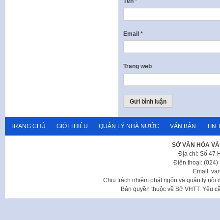
Tên
*
Email
*
Trang web
TRANG CHỦ
GIỚI THIỆU
QUẢN LÝ NHÀ NƯỚC
VĂN BẢN
TIN 
SỞ VĂN HÓA VÀ
Địa chỉ: Số 47
Điện thoại: (024
Email: va
Chịu trách nhiệm phát ngôn và quản lý nộ
Bản quyền thuộc về Sở VHTT. Yêu cầu 