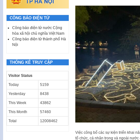
CÔNG BÁO ĐIỆN TỬ
Công báo điện tử nước Cộng
hòa xã hội chủ nghĩa Việt Nam
Công báo điện tử thành phố Hà
Nội
THỐNG KÊ TRUY CẬP
Visitor Status
Today
5159
Yesterday
8438
This Week
43862
This Month
57460
Total
12008462
Việc công bố các sự kiện triển khai n
tổ chức, cá nhân trong và ngoài nước