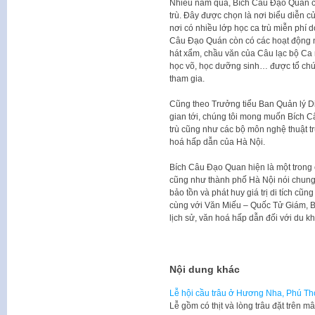
Nhiều năm qua, Bích Câu Đạo Quán còn
trù. Đây được chọn là nơi biểu diễn 
nơi có nhiều lớp học ca trù miễn phí 
Câu Đạo Quán còn có các hoạt động ng
hát xẩm, chầu văn của Câu lạc bộ C
học võ, học dưỡng sinh… được tổ chức
tham gia.
Cũng theo Trưởng tiểu Ban Quản lý D
gian tới, chúng tôi mong muốn Bích 
trù cũng như các bộ môn nghệ thuật tru
hoá hấp dẫn của Hà Nội.
Bích Câu Đạo Quan hiện là một trong 
cũng như thành phố Hà Nội nói chung. T
bảo tồn và phát huy giá trị di tích cũng
cùng với Văn Miếu – Quốc Tử Giám, B
lịch sử, văn hoá hấp dẫn đối với du k
Nội dung khác
Lễ hội cầu trâu ở Hương Nha, Phú Th
Lễ gồm có thịt và lòng trâu đặt trên 