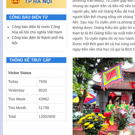
phường Văn Miếu), Tú Uyên gặp tiên 
nhưng do người trần và tiên nữ nên 
người yêu, tiên nữ Giáng Kiều đã hoá
người trần thế chung sống với chàng 
CÔNG BÁO ĐIỆN TỬ
Nhi. Sau này Tú Uyên sinh ra phóng 
Công báo điện tử nước Cộng
không được, Giáng Kiều tức giận bỏ v
hòa xã hội chủ nghĩa Việt Nam
toan tự tử thì Giáng Kiều lại xuất hi
Công báo điện tử thành phố Hà
người. Tú Uyên nghe lời vợ học hành
Nội
Được một thời gian thì cả hai cùng cư
ngay trên nền nhà học cũ gọi là Bích
THỐNG KÊ TRUY CẬP
Visitor Status
Today
7936
Yesterday
9020
This Week
43862
This Month
51798
Total
12002800