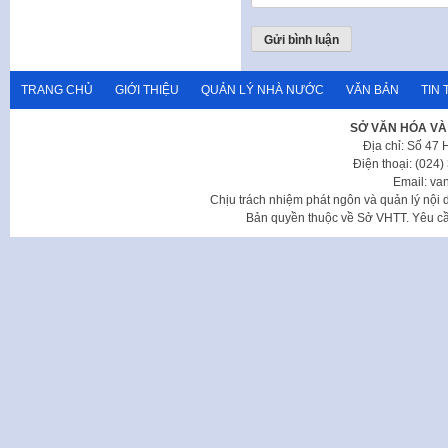
TRANG CHỦ
GIỚI THIỆU
QUẢN LÝ NHÀ NƯỚC
VĂN BẢN
TIN 
SỞ VĂN HÓA VÀ
Địa chỉ: Số 47
Điện thoại: (024
Email: va
Chịu trách nhiệm phát ngôn và quản lý nộ
Bản quyền thuộc về Sở VHTT. Yêu cầu 