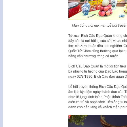
Màn trống hội mở màn Lễ hội truy
Từ xưa, Bích Câu Đạo Quán không chỉ
đây còn là nơi hội tụ của các vị tao n
thơ, xin đơn thuốc đều linh nghiệm. C
Quốc Tử Giám cũng thường qua lại quá
năng văn chương trong cả nước.
Bích Câu Đạo Quán là một di tích tiê
bá những tư tưởng của Đạo Lão trong t
ngày 02/3/1990, Bích Câu đạo quán đã
Lễ hội truyền thống Bích Câu Đạo Qu
âm lịch kỷ niệm ngày thành đạo của T
như: lễ tụng kinh thỉnh Phật, thỉnh Th
diễn ca trù và hoạt cảnh Tiên ông tu h
dành cho dân làng và khách thập phư