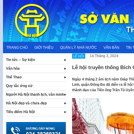
Skip
to
content
TRANG CHỦ
GIỚI THIỆU
QUẢN LÝ NHÀ NƯỚC
VĂN BẢN
TIN 
14 Tháng 3, 2024
LỄ HỘI
Tin tức – Sự kiện
Lễ hội truyền thống Bích
Văn hóa
Thể Thao
Ngày 4 tháng 2 âm lịch năm Giáp Thì
Linh, quận Đống Đa đã diễn ra lễ hộ
Quy tắc ứng xử
thành đạo của Tiên ông Trần Tú Uyên
Người Hà Nội thanh lịch, văn minh
Hà Nội đẹp và chưa đẹp
Tiêu điểm Hà Nội