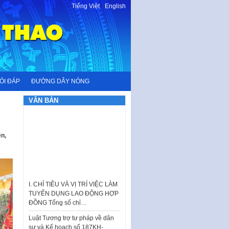
Tiếng Việt
-
English
ỎI ĐÁP
ĐƯỜNG DÂY NÓNG
VĂN BẢN
n,
I. CHỈ TIÊU VÀ VỊ TRÍ VIỆC LÀM
TUYỂN DỤNG LAO ĐỘNG HỢP
ĐỒNG Tổng số chỉ…
Luật Tương trợ tư pháp về dân
sự và Kế hoạch số 187KH-
UBND ngày 0752026 của