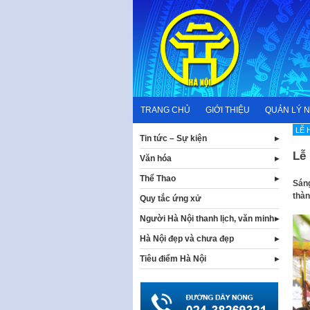
Skip
to
content
TRANG CHỦ
GIỚI THIỆU
QUẢN LÝ 
LỄ 
Tin tức – Sự kiện
Lễ
Văn hóa
Thể Thao
Sáng
thàn
Quy tắc ứng xử
Người Hà Nội thanh lịch, văn minh
Hà Nội đẹp và chưa đẹp
Tiêu điểm Hà Nội