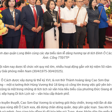
nh đạo quận Long Biên cùng các đại biểu làm lễ dâng hương tại di tích Đình Ô Các
Ảnh: Cổng TTĐTTP
ội năm nay được tổ chức với quy mô lớn, nhiều hoạt động gắn với kỷ niệm 50 năm
 Giải phóng miền Nam (30/4/1975-30/4/2025).
 Ô Cách được xây dựng từ thế kỷ XVI, là nơi thờ Thành hoàng làng Cao Sơn Đại
g – một vị tướng thời Hùng Vương thứ 18 từng có công lớn trong việc giữ yên bờ c
cũng là một trong những di tích lịch sử văn hóa tiêu biểu của phường Đức Giang đ
 xếp hạng Di tích Lịch sử – văn hóa cấp thành phố.
 truyền thuyết, Cao Sơn Đại Vương là vị tướng giỏi thủy chiến, trong một lần đi đá
 qua vùng đất Ô Cách xưa, đã dừng chân đóng quân, dẹp yên giặc loạn. Sau khi h
h sứ mệnh, ông cùng bảy đồng tử đã hóa trên núi Tung, được Nhân dân lập miếu t