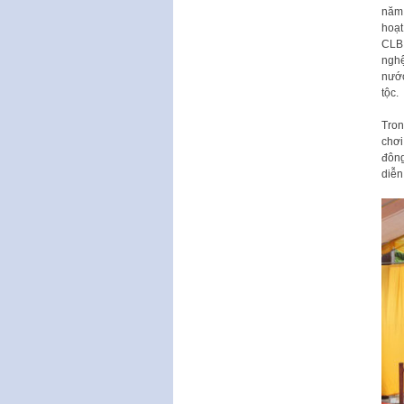
năm 
hoạt
CLB,
nghệ
nước
tộc.
Tron
chơi
đông
diễn