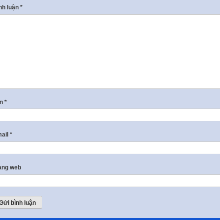
nh luận
*
ên
*
ail
*
ang web