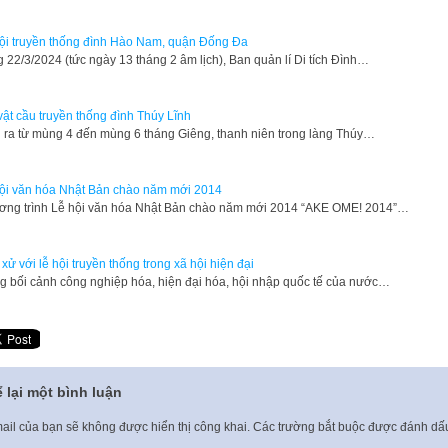
ội truyền thống đình Hào Nam, quận Đống Đa
 22/3/2024 (tức ngày 13 tháng 2 âm lịch), Ban quản lí Di tích Đình…
vật cầu truyền thống đình Thúy Lĩnh
 ra từ mùng 4 đến mùng 6 tháng Giêng, thanh niên trong làng Thúy…
ội văn hóa Nhật Bản chào năm mới 2014
ơng trình Lễ hội văn hóa Nhật Bản chào năm mới 2014 “AKE OME! 2014”…
xử với lễ hội truyền thống trong xã hội hiện đại
g bối cảnh công nghiệp hóa, hiện đại hóa, hội nhập quốc tế của nước…
 lại một bình luận
ail của bạn sẽ không được hiển thị công khai.
Các trường bắt buộc được đánh d