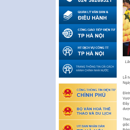
Lã
Lễ h
Ngày
Đình
Vươn
Đây 
được
Theo
giặc
thàn