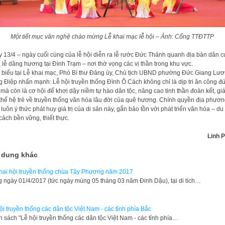
Một tiết mục văn nghệ chào mừng Lễ khai mạc lễ hội – Ảnh: Cổng TTĐTTP
 13/4 – ngày cuối cùng của lễ hội diễn ra lễ rước Đức Thánh quanh địa bàn dân cư
à lễ dâng hương tại Đình Trạm – nơi thờ vọng các vị thần trong khu vực.
 biểu tại Lễ khai mạc, Phó Bí thư Đảng ủy, Chủ tịch UBND phường Đức Giang Lư
 Điệp nhấn mạnh: Lễ hội truyền thống Đình Ô Cách không chỉ là dịp tri ân công đứ
, mà còn là cơ hội để khơi dậy niềm tự hào dân tộc, nâng cao tinh thần đoàn kết, gi
thế hệ trẻ về truyền thống văn hóa lâu đời của quê hương. Chính quyền địa phươ
 luôn ý thức phát huy giá trị của di sản này, gắn bảo tồn với phát triển văn hóa – du 
cách bền vững, thiết thực.
Linh 
 dung khác
hai hội truyền thống chùa Tây Phương năm 2017
 ngày 01/4/2017 (tức ngày mùng 05 tháng 03 năm Đinh Dậu), tại di tích…
ội truyền thống các dân tộc Việt Nam - các tỉnh phía Bắc
n sách "Lễ hội truyền thống các dân tộc Việt Nam - các tỉnh phía…