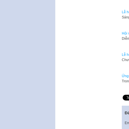
Lễ h
Sáng
Hội 
Diễn
Lễ h
​Chư
Ứng 
Tron
Để
Em