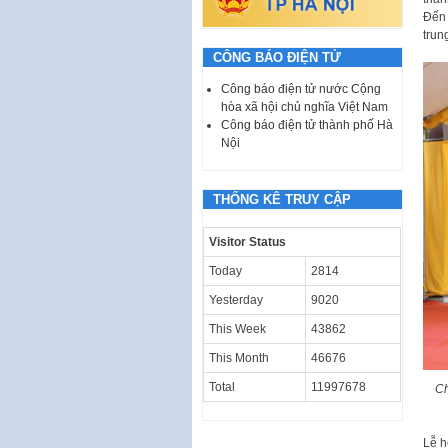
Đến 
trun
CÔNG BÁO ĐIỆN TỬ
Công báo điện tử nước Cộng
hòa xã hội chủ nghĩa Việt Nam
Công báo điện tử thành phố Hà
Nội
THỐNG KÊ TRUY CẬP
Visitor Status
Today
2814
Yesterday
9020
This Week
43862
This Month
46676
Total
11997678
Ch
Lễ h