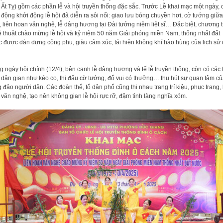
Ất Tỵ) gồm các phần lễ và hội truyền thống đặc sắc. Trước Lễ khai mạc một ngày, 
 động khởi động lễ hội đã diễn ra sôi nổi: giao lưu bóng chuyền hơi, cờ tướng giữa
 liên hoan văn nghệ, lễ dâng hương tại Đài tưởng niệm liệt sĩ… Đặc biệt, chương t
 thuật chào mừng lễ hội và kỷ niệm 50 năm Giải phóng miền Nam, thống nhất đất
 được dàn dựng công phu, giàu cảm xúc, tái hiện không khí hào hùng của lịch sử
g ngày hội chính (12/4), bên cạnh lễ dâng hương và tế lễ truyền thống, còn có các 
 dân gian như kéo co, thi đấu cờ tướng, đố vui có thưởng… thu hút sự quan tâm c
 đảo người dân. Các đoàn thể, tổ dân phố cũng thi nhau trang trí kiệu, phục trang,
 văn nghệ, tạo nên không gian lễ hội rực rỡ, đậm tình làng nghĩa xóm.