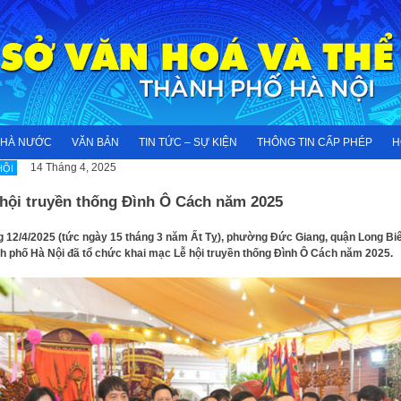
NHÀ NƯỚC
VĂN BẢN
TIN TỨC – SỰ KIỆN
THÔNG TIN CẤP PHÉP
H
14 Tháng 4, 2025
HỘI
 hội truyền thống Đình Ô Cách năm 2025
 12/4/2025 (tức ngày 15 tháng 3 năm Ất Tỵ), phường Đức Giang, quận Long Biê
h phố Hà Nội đã tổ chức khai mạc Lễ hội truyền thống Đình Ô Cách năm 2025.