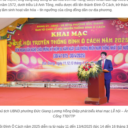
năm 1572, dưới triều Lê Anh Tông, miếu được đổi tên thành Đình Ô Cách, trở thà
g tâm sinh hoạt văn hóa – tín ngưỡng của cộng đồng dân cư địa phương.
ủ tịch UBND phường Đức Giang Lương Hồng Điệp phát biểu khai mạc Lễ hội – Ả
Cổng TTĐTTP
ội Đình Ô Cách năm 2025 diễn ra từ ngày 11 đến 13/4/2025 (tức 14 đến 16 tháng 