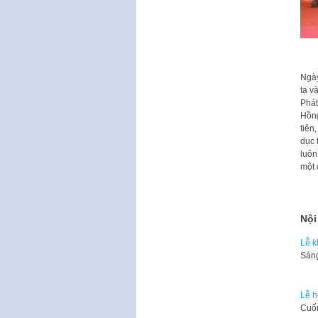
Ngày
tạ v
Phát
Hồng
tiên
dục 
luôn
một 
Nội
Lễ k
Sáng
Lễ h
​Cuố