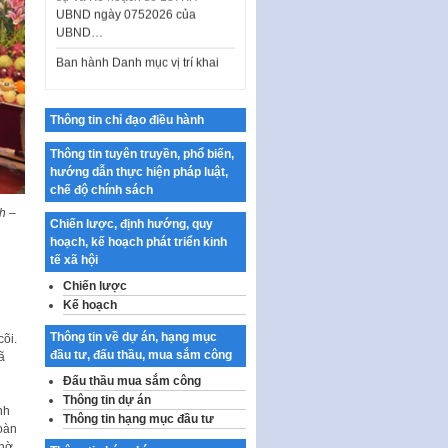
UBND…
Ban hành Danh mục vị trí khai
thác quảng cáo trên địa bàn
thành phố Hà Nội
Kế hoạch Tổ chức Cuộc thi
chính luận về bảo vệ nền tảng tư
Thông tin chỉ đạo điều hành
tưởng của Đảng…
Thông tin tuyên truyền, phổ biến,
Công bố công khai dự toán kinh
hướng dẫn thực hiện pháp luật,
phí xây dựng pháp luật, hoàn
chế độ chính sách
thiện thể chế, chính…
h –
Chiến lược, định hướng, quy
Quy định về nghiên cứu, ứng
hoạch, kế hoạch phát triển kinh
dụng khoa học, công nghệ, đổi
tế xã hội
mới sáng tạo và chuyển…
Chiến lược
Quy định chi tiết và hướng dẫn
Kế hoạch
thi hành một số điều của Luật Lý
lịch tư…
Thông tin về dự án, hạng mục
õi.
đầu tư, đấu thầu, mua sắm công
ã
Sửa đổi, bổ sung một số nội
Đấu thầu mua sắm công
dung tại Nghị quyết số 30/NQ-
CP ngày 24 tháng 02…
Thông tin dự án
nh
Thông tin hạng mục đầu tư
oàn
Ban hành Chương trình hành
hờ.
động của Chính phủ thực hiện