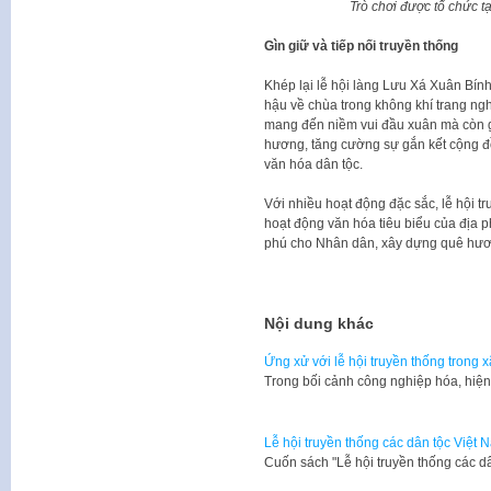
Trò chơi được tổ chức t
Gìn giữ và tiếp nối truyền thống
Khép lại lễ hội làng Lưu Xá Xuân Bính
hậu về chùa trong không khí trang ngh
mang đến niềm vui đầu xuân mà còn g
hương, tăng cường sự gắn kết cộng đồn
văn hóa dân tộc.
Với nhiều hoạt động đặc sắc, lễ hội tr
hoạt động văn hóa tiêu biểu của địa 
phú cho Nhân dân, xây dựng quê hươ
Nội dung khác
Ứng xử với lễ hội truyền thống trong x
Trong bối cảnh công nghiệp hóa, hiệ
Lễ hội truyền thống các dân tộc Việt N
​Cuốn sách "Lễ hội truyền thống các d