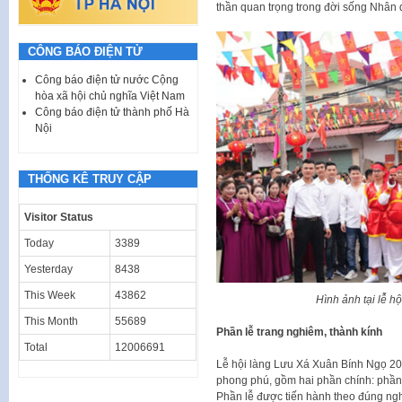
thần quan trọng trong đời sống Nhân 
CÔNG BÁO ĐIỆN TỬ
Công báo điện tử nước Cộng
hòa xã hội chủ nghĩa Việt Nam
Công báo điện tử thành phố Hà
Nội
THỐNG KÊ TRUY CẬP
Visitor Status
Today
3389
Yesterday
8438
This Week
43862
Hình ảnh tại lễ h
This Month
55689
Phần lễ trang nghiêm, thành kính
Total
12006691
Lễ hội làng Lưu Xá Xuân Bính Ngọ 202
phong phú, gồm hai phần chính: phần 
Phần lễ được tiến hành theo đúng ngh