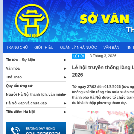
Skip
to
content
TRANG CHỦ
GIỚI THIỆU
QUẢN LÝ NHÀ NƯỚC
VĂN BẢN
TIN 
3 Tháng 3, 2026
LỄ HỘI
Tin tức – Sự kiện
Lễ hội truyền thống làng
Văn hóa
2026
Thể Thao
Quy tắc ứng xử
Từ ngày 27/02 đến 01/3/2026 (tức ng
không khí rộn ràng của mùa xuân mới
Người Hà Nội thanh lịch, văn minh
thành phố Hà Nội được tổ chức tran
du khách thập phương tham dự.
Hà Nội đẹp và chưa đẹp
Tiêu điểm Hà Nội