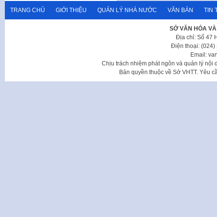
TRANG CHỦ
GIỚI THIỆU
QUẢN LÝ NHÀ NƯỚC
VĂN BẢN
TIN 
SỞ VĂN HÓA VÀ
Địa chỉ: Số 47
Điện thoại: (024
Email: va
Chịu trách nhiệm phát ngôn và quản lý nộ
Bản quyền thuộc về Sở VHTT. Yêu cầu 