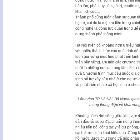
dựng người Hà Nội thanh lịch, văn min
bảo tồn, phát huy các giá trị, chuẩn mự
khai tích cực…
Thành phố cũng luôn dành sự quan tâm
hệ trẻ, coi đó là một ưu tiên trong chí
công nghệ là động lực quan trọng để 
dựng thành phố thông minh.
Hà Nội hiện có khoảng hơn 8 triệu ngư
với nhiều thách thức của quá trình đ
luôn giữ vững mục tiêu phát triển kinh
triển bền vững. Ưu tiên các chương t
nhất là những nơi xa trung tâm, điều 
quả Chương trình mục tiêu quốc gia 
trình hỗ trợ xây sửa nhà ở cho người
về phát triển nhà ở xã hội, nhà ở cho 
Lãnh đạo TP Hà Nội, Bộ Ngoại giao,
mang thông điệp về khát vọng
Khoảng cách đời sống giữa khu vực đô
dẫn đầu về số xã đạt chuẩn nông thô
nhiều tiến bộ; công tác y tế dự phòng
sạch được triển khai hiệu quả. Công tá
hồ nước được chú trọng đã góp phần là