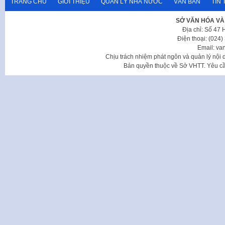
TRANG CHỦ
GIỚI THIỆU
QUẢN LÝ NHÀ NƯỚC
VĂN BẢN
TIN 
SỞ VĂN HÓA VÀ
Địa chỉ: Số 47
Điện thoại: (024
Email: va
Chịu trách nhiệm phát ngôn và quản lý nộ
Bản quyền thuộc về Sở VHTT. Yêu cầu 