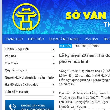
Skip
to
content
TRANG CHỦ
GIỚI THIỆU
QUẢN LÝ NHÀ NƯỚC
VĂN BẢN
TIN 
13 Tháng 7, 2019
SỰ KIỆN
Tin tức – Sự kiện
Lễ kỷ niệm 20 năm Thủ đô
Văn hóa
phố vì hòa bình’
Thể Thao
Quy tắc ứng xử
Sáng 13/7/2019, tại Vườn hoa Lý Thá
Lễ kỷ niệm 20 năm thành phố Hà Nộ
Người Hà Nội thanh lịch, văn minh
Liên hợp quốc (UNESCO) trao tặng da
16/7/2019).
Hà Nội đẹp và chưa đẹp
Tiêu điểm Hà Nội
Đại biểu TP Hà Nội dự Lễ kỷ niệm có:
Thường trực Thành ủy Ngô Thị Than
tịch HĐND TP Nguyễn Thị Bích Ngọc; 
Nguyễn Lan Hương.