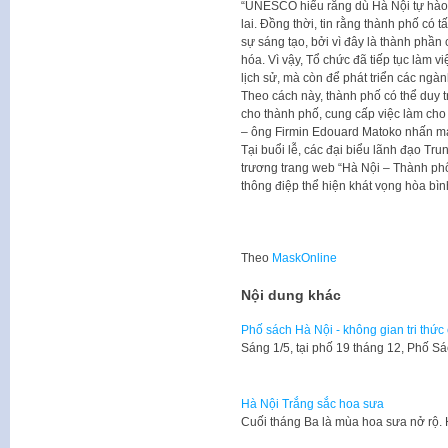
“UNESCO hiểu rằng dù Hà Nội tự hào
lai. Đồng thời, tin rằng thành phố có 
sự sáng tạo, bởi vì đây là thành phần
hóa. Vì vậy, Tổ chức đã tiếp tục làm v
lịch sử, mà còn để phát triển các ngà
Theo cách này, thành phố có thể duy t
cho thành phố, cung cấp việc làm cho 
– ông Firmin Edouard Matoko nhấn m
Tại buổi lễ, các đại biểu lãnh đạo Tr
trương trang web “Hà Nội – Thành phố
thông điệp thể hiện khát vọng hòa bìn
Theo
MaskOnline
Nội dung khác
Phố sách Hà Nội - không gian tri thức
Sáng 1/5, tại phố 19 tháng 12, Phố S
Hà Nội Trắng sắc hoa sưa
Cuối tháng Ba là mùa hoa sưa nở rộ.