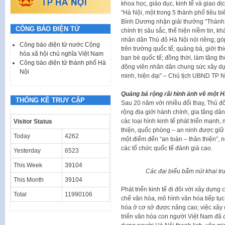
khoa học, giáo dục, kinh tế và giao dịc
“Hà Nội, một trong 5 thành phố tiêu bi
Bình Dương nhận giải thưởng “Thành p
CÔNG BÁO ĐIỆN TỬ
chính trị sâu sắc, thể hiện niềm tin, 
nhân dân Thủ đô Hà Nội nói riêng; góp
Công báo điện tử nước Cộng
trên trường quốc tế; quảng bá, giới th
hòa xã hội chủ nghĩa Việt Nam
bạn bè quốc tế; đồng thời, làm tăng t
Công báo điện tử thành phố Hà
động viên nhân dân chung sức xây dự
Nội
minh, hiện đại” – Chủ tịch UBND TP
Quảng bá rộng rãi hình ảnh về một Hà
THỐNG KÊ TRUY CẬP
Sau 20 năm với nhiều đổi thay, Thủ đ
rộng địa giới hành chính, gia tăng dâ
các loại hình kinh tế phát triển mạnh
Visitor Status
thiện, quốc phòng – an ninh được giữ
Today
4262
một điểm đến “an toàn – thân thiện”, 
các tổ chức quốc tế đánh giá cao.
Yesterday
6523
This Week
39104
Các đại biểu bấm nút khai tr
This Month
39104
Phát triển kinh tế đi đôi với xây dựng 
Total
11990106
chế văn hóa, mô hình văn hóa tiếp tục 
hóa ở cơ sở được nâng cao; việc xây 
triển văn hóa con người Việt Nam đã 