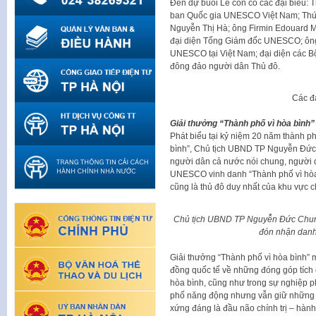
Đến dự buổi Lễ còn có các đại biểu: 
ban Quốc gia UNESCO Việt Nam; Thứ 
Nguyễn Thị Hà; ông Firmin Edouard Ma
đại diện Tổng Giám đốc UNESCO; ông
UNESCO tại Việt Nam; đại diện các B
đông đảo người dân Thủ đô.
Các đạ
Giải thưởng “Thành phố vì hòa bình”
Phát biểu tại kỷ niệm 20 năm thành p
bình”, Chủ tịch UBND TP Nguyễn Đức 
người dân cả nước nói chung, người d
UNESCO vinh danh “Thành phố vì hòa b
cũng là thủ đô duy nhất của khu vực
Chủ tịch UBND TP Nguyễn Đức Chung
đón nhận danh 
Giải thưởng “Thành phố vì hòa bình”
đồng quốc tế về những đóng góp tích 
hòa bình, cũng như trong sự nghiệp ph
phố năng động nhưng vẫn giữ những n
xứng đáng là đầu não chính trị – hành