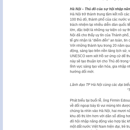
Hà Nội – Thủ đô của sự hội nhập nă
Hà Nội trở thành trung tâm kết nối các
100 thủ đô, thành phố của các nước và 
trách nhiệm tại nhiều diễn đàn quốc tế
lớn, đặc biệt là những sự kiện có sự 
Nội đã cho thấy uy tín của Thành phố
tế ghi nhận là “điểm đến” an toàn, tin 
Với những thành tựu trong 20 năm qua
động, sáng tạo trên nền tảng lịch sử,
UNESCO xem xét Hồ sơ ứng cử để tha
này sẽ tạo thuận lợi cho Thủ đô trong
lĩnh vực sáng tạo văn hóa, gia nhập n
hướng đổi mới.
Lãnh đạo TP Hà Nội cùng các đại biểu
“T
Phát biểu tại buổi lễ, ông Firmin E
về đối ngoại bày tỏ vui mừng khi được
chúng ta nhìn vào Hà Nội, hai mươi n
khu đô thị lớn hơn với dân số đông h
đô hội nhập năng động vào hợp tác kh
một đất nước Việt Nam hiện đại, trẻ tru