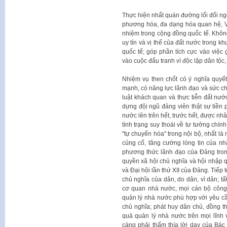
Thực hiện nhất quán đường lối đối ngoạ
phương hóa, đa dạng hóa quan hệ, Việt
nhiệm trong cộng đồng quốc tế. Khôn
uy tín và vị thế của đất nước trong kh
quốc tế; góp phần tích cực vào việc g
vào cuộc đấu tranh vì độc lập dân tộc,
Nhiệm vụ then chốt có ý nghĩa quyết
mạnh, có năng lực lãnh đạo và sức ch
luật khách quan và thực tiễn đất nước
dựng đội ngũ đảng viên thật sự tiền 
nước lên trên hết, trước hết, được nh
tình trạng suy thoái về tư tưởng chính
"tự chuyển hóa" trong nội bộ, nhất là
củng cố, tăng cường lòng tin của n
phương thức lãnh đạo của Đảng tro
quyền xã hội chủ nghĩa và hội nhập 
và Đại hội lần thứ XII của Đảng. Tiếp
chủ nghĩa của dân, do dân, vì dân; t
cơ quan nhà nước, mọi cán bộ công 
quản lý nhà nước phù hợp với yêu cầu
chủ nghĩa; phát huy dân chủ, đồng th
quả quản lý nhà nước trên mọi lĩnh 
càng phải thấm thía lời dạy của Bác