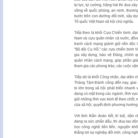
tự lực, tự cường, hăng hái thi đua xây
vững về quốc phòng, an ninh, thươn
bước trên con đường đổi mới, xây dự
Tổ quốc Việt Nam xã hội chủ nghĩa..
Tiếp theo là khối Cựu Chiến binh, đại
Nam và cựu quân nhân cả nước, đồng
tranh cách mạng giành giữ nền độc l
"Bộ đội Cụ Hồ," các cựu chiến binh Vi
gia xây dựng, bảo vệ Đảng, chính 
quân nhân cách mạng, góp phần giáo 
tham gia các phong trào, các cuộc vậ
Tiếp đó là khối Công nhân, đại diện 
Tháng Tám thành công đến nay, giai
to lớn trong xã hội phát triển nhanh
đang có mặt trong các ngành, lĩnh vực
giữ những lĩnh vực kinh tế then chốt,
của xã hội, quyết định phương hướng 
Với tinh thần đoàn kết, trí tuệ, dân
đang ra sức phấn đấu, thi đua lao độn
học công nghệ tiên tiến, nguyện kh
thắng lợi sự nghiệp đổi mới, công ngh