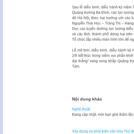
Sau lễ diễu binh, diễu hành kỷ niệ
Quảng trường Ba Đình, các lực lượng 
đô Hà Nội, theo hai hướng với các 
Nguyễn Thái Học – Tràng Thi – Hàng
Dọc các tuyến đường lực lượng diễu
và các tỉnh, thành phố đứng hai bê
Tổ chức lắp nhiều màn hình lớn để ngư
Lễ mít tinh, diễu binh, diễu hành 
2/9 kết thúc trong niềm vui phấn khởi
đại thắng" vang vọng khắp Quảng tr
Tám.
Nội dung khác
Nghệ thuật
​Đang cập nhật, mời bạn ghé thăm lần
Xây dựng và phát triển văn hóa Thủ đ