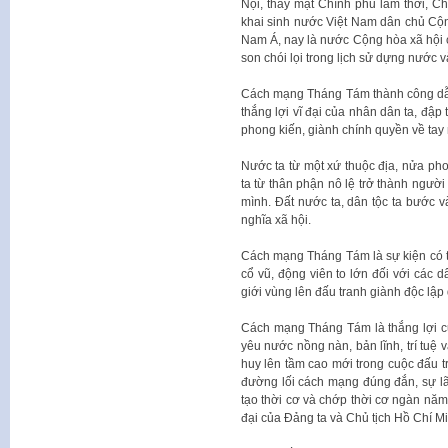
Nội, thay mặt Chính phủ lâm thời, C
khai sinh nước Việt Nam dân chủ Cộ
Nam Á, nay là nước Cộng hòa xã hội c
son chói lọi trong lịch sử dựng nước 
Cách mạng Tháng Tám thành công dẫn
thắng lợi vĩ đại của nhân dân ta, đập 
phong kiến, giành chính quyền về tay
Nước ta từ một xứ thuộc địa, nửa pho
ta từ thân phận nô lệ trở thành ngườ
mình. Đất nước ta, dân tộc ta bước 
nghĩa xã hội.
Cách mạng Tháng Tám là sự kiện có tầ
cổ vũ, động viên to lớn đối với các d
giới vùng lên đấu tranh giành độc lập 
Cách mạng Tháng Tám là thắng lợi củ
yêu nước nồng nàn, bản lĩnh, trí tuệ 
huy lên tầm cao mới trong cuộc đấu tr
đường lối cách mạng đúng đắn, sự lã
tạo thời cơ và chớp thời cơ ngàn năm
đại của Đảng ta và Chủ tịch Hồ Chí Mi