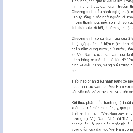
Tiếp theo, tiến qua lễ đài là lực lượ
hình nghệ thuật dân gian, truyền 
Chương trình diễu hành nghệ thuật m
đạo lý uống nước nhớ nguồn và khát 
những thành tựu, mốc son lịch sử củ
tinh thần của xã hội, là sức mạnh nội 
Chương trình có sự tham gia của 2.
thuật, góp phần thể hiện cuộc hành tr
ngàn năm dựng nước, giữ nước, đồng
tộc Việt Nam, các di sản văn hóa đã 
hành bằng xe mô hình có tiêu đề "R
hình xe diễu hành, mang biểu trưng qu
sử.
Tiếp theo phần diễu hành bằng xe mô
nét thành tựu văn hóa Việt Nam với 
sản văn hóa đã được UNESCO tôn vinh,
Kết thúc phần diễu hành nghệ thu
khánh 2-9 là màn múa lân, ly, quy, p
thể hiện hình ảnh "Việt Nam bay lên d
đương đại Việt Nam, Nhà hát Thăng
nhạc quân đội trình diễn trước kỳ đà
trường tồn của dân tộc Việt Nam trong 