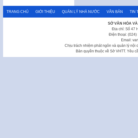
TRANG CHỦ
GIỚI THIỆU
QUẢN LÝ NHÀ NƯỚC
VĂN BẢN
TIN 
SỞ VĂN HÓA VÀ
Địa chỉ: Số 47
Điện thoại: (024
Email: va
Chịu trách nhiệm phát ngôn và quản lý nộ
Bản quyền thuộc về Sở VHTT. Yêu cầu 