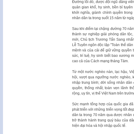
Đường lối đó, được đội ngũ đảng viên
quản gian khổ, hy sinh, bền bỉ tuyên
khởi nghĩa, giành chính quyền trong
nhân dân ta trong suốt 15 năm từ ngà
Sau khi điểm lại chặng đường 70 nă
thành sự nghiệp giải phóng dân tộc
mới, Chủ tịch Trương Tấn Sang nhấn 
Lễ Tuyên ngôn độc lập "Toàn thể dân V
mệnh và của cải để giữ vững quyền tự
sức, trí tuệ, hy sinh biết bao xương
cao cả của Cách mạng tháng Tám.
Từ một nước nghèo nàn, lạc hậu, Việ
hội, vượt qua ngưỡng nước nghèo, ké
nhập trung bình; đời sống nhân dân đư
quyền, thống nhất, toàn vẹn lãnh t
rộng, uy tín, vị thế Việt Nam trên tr
Sức mạnh tổng hợp của quốc gia đã tă
phát triển với những triển vọng tốt đẹ
dân ta trong 70 năm qua được nhân d
trở thành hành trang quý báu của dâ
hiện đại hóa và hội nhập quốc tế.