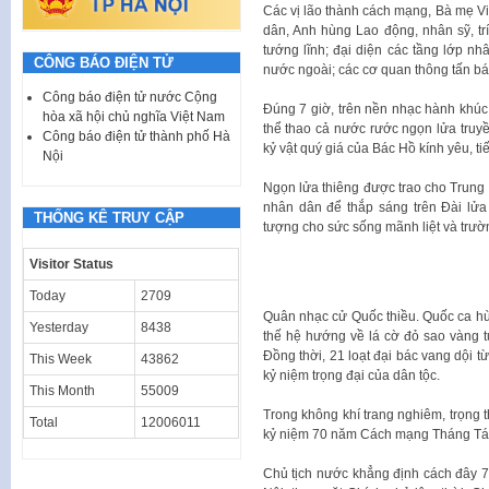
Các vị lão thành cách mạng, Bà mẹ V
dân, Anh hùng Lao động, nhân sỹ, trí
tướng lĩnh; đại diện các tầng lớp 
CÔNG BÁO ĐIỆN TỬ
nước ngoài; các cơ quan thông tấn báo
Công báo điện tử nước Cộng
Đúng 7 giờ, trên nền nhạc hành khúc,
hòa xã hội chủ nghĩa Việt Nam
thể thao cả nước rước ngọn lửa truy
Công báo điện tử thành phố Hà
kỷ vật quý giá của Bác Hồ kính yêu, ti
Nội
Ngọn lửa thiêng được trao cho Trung
nhân dân để thắp sáng trên Đài lửa
THỐNG KÊ TRUY CẬP
tượng cho sức sống mãnh liệt và trườ
Visitor Status
Today
2709
Quân nhạc cử Quốc thiều. Quốc ca hùn
Yesterday
8438
thế hệ hướng về lá cờ đỏ sao vàng t
Đồng thời, 21 loạt đại bác vang dộ
This Week
43862
kỷ niệm trọng đại của dân tộc.
This Month
55009
Trong không khí trang nghiêm, trọng
Total
12006011
kỷ niệm 70 năm Cách mạng Tháng Tá
Chủ tịch nước khẳng định cách đây 7