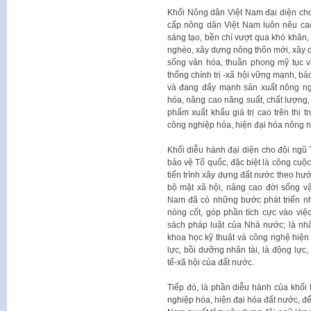
Khối Nông dân Việt Nam đại diện cho 
cấp nông dân Việt Nam luôn nêu cao
sáng tạo, bền chí vượt qua khó khăn, 
nghèo, xây dựng nông thôn mới, xây dự
sống văn hóa, thuần phong mỹ tục v
thống chính trị -xã hội vững mạnh, bả
và đang đẩy mạnh sản xuất nông ngh
hóa, nâng cao năng suất, chất lượng,
phẩm xuất khẩu giá trị cao trên thị t
công nghiệp hóa, hiện đại hóa nông n
Khối diễu hành đại diện cho đội ngũ T
bảo vệ Tổ quốc, đặc biệt là công cuộc
tiến trình xây dựng đất nước theo hư
bộ mặt xã hội, nâng cao đời sống vật
Nam đã có những bước phát triển nh
nòng cốt, góp phần tích cực vào việ
sách pháp luật của Nhà nước; là nhâ
khoa học kỹ thuật và công nghệ hiện
lực, bồi dưỡng nhân tài, là động lực,
tế-xã hội của đất nước.
Tiếp đó, là phần diễu hành của khố
nghiệp hóa, hiện đại hóa đất nước, để