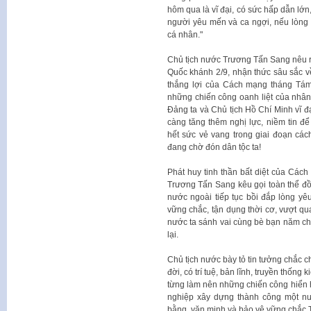
hôm qua là vĩ đại, có sức hấp dẫn lớ
người yêu mến và ca ngợi, nếu lòng
cá nhân."
Chủ tịch nước Trương Tấn Sang nêu 
Quốc khánh 2/9, nhận thức sâu sắc về
thắng lợi của Cách mạng tháng Tám,
những chiến công oanh liệt của nhân
Đảng ta và Chủ tịch Hồ Chí Minh vĩ đ
càng tăng thêm nghị lực, niềm tin đ
hết sức vẻ vang trong giai đoạn các
đang chờ đón dân tộc ta!
Phát huy tinh thần bất diệt của Cá
Trương Tấn Sang kêu gọi toàn thể đồn
nước ngoài tiếp tục bồi đắp lòng yê
vững chắc, tận dụng thời cơ, vượt qu
nước ta sánh vai cùng bè bạn năm ch
lại.
Chủ tịch nước bày tỏ tin tưởng chắc c
đời, có trí tuệ, bản lĩnh, truyền thống
từng làm nên những chiến công hiển h
nghiệp xây dựng thành công một n
bằng, văn minh và bảo vệ vững chắc 