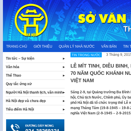
Skip
to
content
TRANG CHỦ
GIỚI THIỆU
QUẢN LÝ NHÀ NƯỚC
VĂN BẢN
TIN 
3 Tháng 9, 201
TIN TRONG NƯỚC
Tin tức – Sự kiện
LỄ MÍT TINH, DIỄU BINH
Văn hóa
70 NĂM QUỐC KHÁNH NƯ
Thể Thao
VIỆT NAM
Quy tắc ứng xử
​Sáng 2-9, tại Quảng trường Ba Đìn
Người Hà Nội thanh lịch, văn minh
hội, Chủ tịch Nước, Chính phủ, Ủy b
Hà Nội đẹp và chưa đẹp
phố Hà Nội đã tổ chức trọng thể Lễ m
mạng Tháng Tám (19-8-1945 – 19-8-
Tiêu điểm Hà Nội
nghĩa Việt Nam (2-9-1945 – 2-9-2015