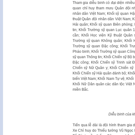
​Tham gia diễu binh có đại diện nhiề
quan chỉ huy tham mưu Quân đội nh
nhân dân Việt Nam; Khối sỹ quan Hậ
thuật Quân đội nhân dân Việt Nam; 
Hải quân; Khối sỹ quan Biên phòng;
tin; Khối Trường sỹ quan Lục quân 1
cần; Khối Học viện Kỹ thuật Quân
Trường sỹ quan Không quân; Khối H
Trường sỹ quan Đặc công; Khối Trư
Pháo binh; Khối Trường sỹ quan Côn
sỹ quan Thông tin; Khối Chiến sỹ Bộ b
Đặc công; Khối Chiến sỹ Trinh sát 
Chiến sỹ Nữ Quân y; Khối Chiến sỹ
Khối Chiến sỹ Hải quân đánh bộ; Khối
biển Việt Nam; Khối Nam Tự vệ; Khối
Khối Nữ Dân quân các dân tộc Việt
miền Bắc.
Diễu binh của k
Tiến qua lễ đài là đội hình tham gia
Xe Chỉ huy do Thiếu tướng Vũ Ngọc R