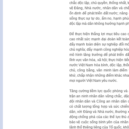
chắc độc lập, chủ quyền, thống nhất, t
vệ Đảng, Nhà nước, nhân dân và chế 
ổn định để phát triển đất nước; nâng 
sống thực sự tự do, ấm no, hạnh ph
độc lập mà dân không hưởng hạnh phúc
Để thực hiện thắng lợi mục tiêu cao
cao nhất sức mạnh đại đoàn kết toàn 
đẩy mạnh toàn diện sự nghiệp đổi mới,
chủ nghĩa; đẩy mạnh công nghiệp hóa, 
mô hình tăng trưởng để phát triển đ
lĩnh vực văn hóa, xã hội; thực hiện t
nước Việt Nam hòa bình, độc lập, thố
chủ, công bằng, văn minh làm điểm 
khứ, chấp nhận những điểm khác nhau 
mọi người Việt Nam yêu nước.
Tăng cường tiềm lực quốc phòng và a
trận an ninh nhân dân vững chắc, đặc 
đội nhân dân và Công an nhân dân cá
có chất lượng tổng hợp và sức chiến
dân, với Đảng và Nhà nước, thường 
động chống phá của các thế lực thù địc
bảo vệ cuộc sống bình yên của nhân 
lãnh thổ thiêng liêng của Tổ quốc, kh