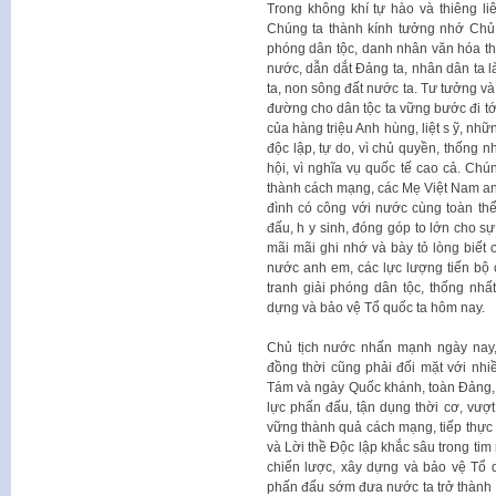
Trong không khí tự hào và thiêng l
Chúng ta thành kính tưởng nhớ Chủ tị
phóng dân tộc, danh nhân văn hóa th
nước, dẫn dắt Đảng ta, nhân dân ta l
ta, non sông đất nước ta. Tư tưởng và
đường cho dân tộc ta vững bước đi tới
của hàng triệu Anh hùng, liệt s ỹ, nh
độc lập, tự do, vì chủ quyền, thống n
hội, vì nghĩa vụ quốc tế cao cả. Chún
thành cách mạng, các Mẹ Việt Nam anh
đình có công với nước cùng toàn th
đấu, h y sinh, đóng góp to lớn cho s
mãi mãi ghi nhớ và bày tỏ lòng biết
nước anh em, các lực lượng tiến bộ
tranh giải phóng dân tộc, thống nh
dựng và bảo vệ Tổ quốc ta hôm nay.
Chủ tịch nước nhấn mạnh ngày nay, 
đồng thời cũng phải đối mặt với nh
Tám và ngày Quốc khánh, toàn Đảng, 
lực phấn đấu, tận dụng thời cơ, vượt 
vững thành quả cách mạng, tiếp thự
và Lời thề Độc lập khắc sâu trong tim
chiến lược, xây dựng và bảo vệ Tổ q
phấn đấu sớm đưa nước ta trở thành