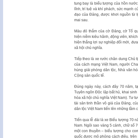
tung bay là biểu tượng của hồn nước,
lĩnh, trí tuệ và khí phách, sức mạnh 
đạo của Đảng, được khơi nguồn từ l
mai sau.
Màu đỏ thắm của cờ Đảng, cờ Tổ quố
hiện niềm kiêu hãnh, động viên, khích
hiện thắng lợi sự nghiệp đổi mới, đư
xã hội chủ nghĩa.
Tiếp theo là xe rước chân dung Chủ tị
của cách mạng Việt Nam, người Cha 
hùng giải phóng dân tộc, Nhà văn hóa
Cộng sản quốc tế.
Đúng ngày này, cách đây 70 năm, tạ
Tuyên ngôn Độc lập bất hủ, khai sin
hòa xã hội chủ nghĩa Việt Nam). Tư 
tài sản tinh thần vô giá của Đảng, c
dân tộc Việt Nam tiến lên những tầm 
Tiến qua lễ đài là xe Biểu tượng 70
Nam. Ngôi sao vàng 5 cánh, chữ số 7
một con thuyền – biểu tượng cho co
quốc được mô phỏng cách điệu, trên