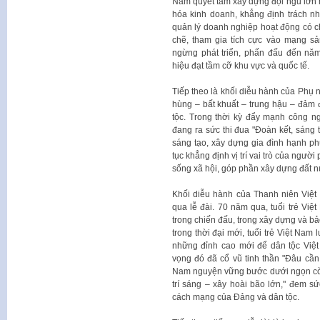
Nam quyết tâm xây dựng đội ngũ lớn mạ
hóa kinh doanh, khẳng định trách nh
quản lý doanh nghiệp hoạt động có chấ
chẽ, tham gia tích cực vào mạng sản
ngừng phát triển, phấn đấu đến nă
hiệu đạt tầm cỡ khu vực và quốc tế.
Tiếp theo là khối diễu hành của Phụ 
hùng – bất khuất – trung hậu – đảm 
tộc. Trong thời kỳ đẩy mạnh công n
đang ra sức thi đua "Đoàn kết, sáng t
sáng tạo, xây dựng gia đình hạnh ph
tục khẳng định vị trí vai trò của ngườ
sống xã hội, góp phần xây dựng đất n
Khối diễu hành của Thanh niên Việt
qua lễ đài. 70 năm qua, tuổi trẻ Việ
trong chiến đấu, trong xây dựng và b
trong thời đại mới, tuổi trẻ Việt Na
những đỉnh cao mới để dân tộc Việ
vọng đó đã cổ vũ tinh thần "Đâu cần 
Nam nguyện vững bước dưới ngọn cờ 
trí sáng – xây hoài bão lớn," đem sức
cách mạng của Đảng và dân tộc.