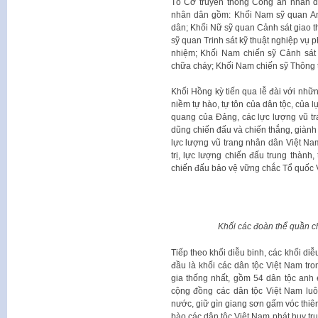
Tổ Cờ truyền thống Công an nhân d
nhân dân gồm: Khối Nam sỹ quan A
dân; Khối Nữ sỹ quan Cảnh sát giao 
sỹ quan Trinh sát kỹ thuật nghiệp vụ 
nhiệm; Khối Nam chiến sỹ Cảnh sát
chữa cháy; Khối Nam chiến sỹ Thông 
Khối Hồng kỳ tiến qua lễ đài với nhữn
niềm tự hào, tự tôn của dân tộc, của 
quang của Đảng, các lực lượng vũ t
dũng chiến đấu và chiến thắng, giành 
lực lượng vũ trang nhân dân Việt N
trị, lực lượng chiến đấu trung thàn
chiến đấu bảo vệ vững chắc Tổ quốc V
​Khối các đoàn thể quần c
​Tiếp theo khối diễu binh, các khối d
đầu là khối các dân tộc Việt Nam tro
gia thống nhất, gồm 54 dân tộc anh
cộng đồng các dân tộc Việt Nam luôn
nước, giữ gìn giang sơn gấm vóc thiên
bào các dân tộc Việt Nam phát huy tru