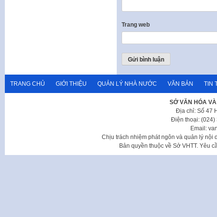
Trang web
TRANG CHỦ
GIỚI THIỆU
QUẢN LÝ NHÀ NƯỚC
VĂN BẢN
TIN 
SỞ VĂN HÓA VÀ
Địa chỉ: Số 47
Điện thoại: (024
Email: va
Chịu trách nhiệm phát ngôn và quản lý nộ
Bản quyền thuộc về Sở VHTT. Yêu cầu 