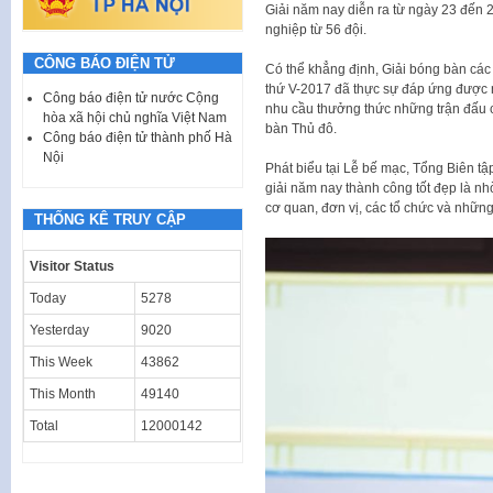
Giải năm nay diễn ra từ ngày 23 đến 2
nghiệp từ 56 đội.
CÔNG BÁO ĐIỆN TỬ
Có thể khẳng định, Giải bóng bàn cá
thứ V-2017 đã thực sự đáp ứng được n
Công báo điện tử nước Cộng
nhu cầu thưởng thức những trận đấu 
hòa xã hội chủ nghĩa Việt Nam
bàn Thủ đô.
Công báo điện tử thành phố Hà
Nội
Phát biểu tại Lễ bế mạc, Tổng Biên 
giải năm nay thành công tốt đẹp là nh
cơ quan, đơn vị, các tổ chức và nhữn
THỐNG KÊ TRUY CẬP
Visitor Status
Today
5278
Yesterday
9020
This Week
43862
This Month
49140
Total
12000142