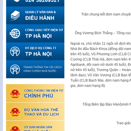
Trận chung kết đơn nam chuyê
Ông Vương Bích Thắng – Tổng cục 
Ngoài ra, chủ nhân 11 ngôi vô địch 
Nhà thi đấu Bách Khoa (đồng đội na
trên 45 tuổi), Vũ Phương Linh (CLB 
Cương (CLB Thái Hà, đơn nam trên 45
Agribank, đôi nam nữ dưới 45 tuổi), 
nữ trên 45 tuổi), Trương Quân – Hoà
lãnh đạo), Vũ Văn Vượng (CLB Ban tổ
Tuấn (CLB Bạch Mai, đơn nam hạng A
gia, đơn nam hạng B).
Tổng Biên tập Báo Hànộimới 
Trao giả