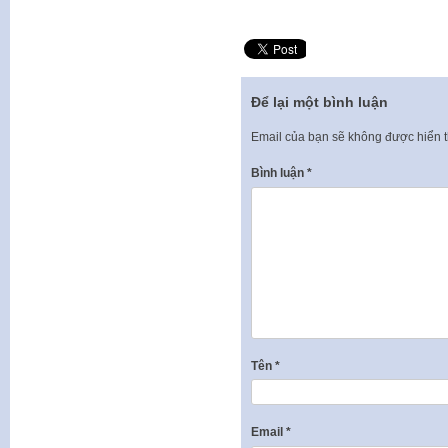
Để lại một bình luận
Email của bạn sẽ không được hiển t
Bình luận
*
Tên
*
Email
*