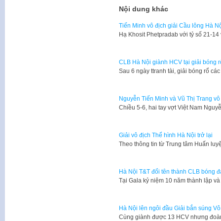
Nội dung khác
Tiến Minh vô địch giải Cầu lông Hà N
Hạ Khosit Phetpradab với tỷ số 21-1
CLB Hà Nội giành HCV tại giải bóng 
Sau 6 ngày ttranh tài, giải bóng rổ c
Nguyễn Tiến Minh và Vũ Thị Trang vô 
Chiều 5-6, hai tay vợt Việt Nam Nguy
Giải vô địch Thể hình Hà Nội trở lại
Theo thông tin từ Trung tâm Huấn lu
Hà Nội T&T đổi tên thành CLB bóng đ
Tại Gala kỷ niệm 10 năm thành lập và
Hà Nội lên ngôi đầu Giải bắn súng Vô
Cùng giành được 13 HCV nhưng đoàn