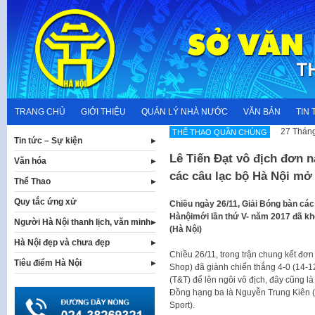
Skip
to
content
TRANG CHỦ
GIỚI THIỆU
QUẢN LÝ NHÀ NƯỚC
VĂN BẢN
TIN 
27 Tháng
THỂ THAO QUẦN CHÚNG
Tin tức – Sự kiện
Lê Tiến Đạt vô địch đơn 
Văn hóa
các câu lạc bộ Hà Nội mở
Thể Thao
Quy tắc ứng xử
Chiều ngày 26/11, Giải Bóng bàn cá
Hànộimới lần thứ V- năm 2017 đã khé
Người Hà Nội thanh lịch, văn minh
(Hà Nội)
Hà Nội đẹp và chưa đẹp
Chiều 26/11, trong trận chung kết đơn
Tiêu điểm Hà Nội
Shop) đã giành chiến thắng 4-0 (14-12
(T&T) để lên ngôi vô địch, đây cũng là
Đồng hạng ba là Nguyễn Trung Kiên 
Sport).