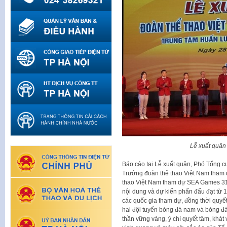
Lễ xuất quân
Báo cáo tại Lễ xuất quân, Phó Tổng c
Trưởng đoàn thể thao Việt Nam tham 
thao Việt Nam tham dự SEA Games 31 
nội dung và dự kiến phấn đấu đạt từ 
các quốc gia tham dự, đồng thời quy
hai đội tuyển bóng đá nam và bóng đá
thần vững vàng, ý chí quyết tâm, khát