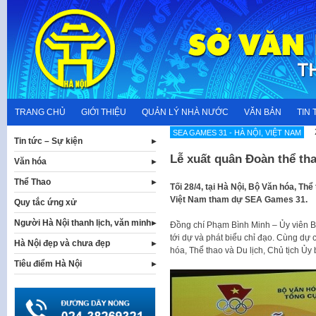
Skip
to
content
TRANG CHỦ
GIỚI THIỆU
QUẢN LÝ NHÀ NƯỚC
VĂN BẢN
TIN 
SEA GAMES 31 - HÀ NỘI, VIỆT NAM
Tin tức – Sự kiện
Lễ xuất quân Đoàn thể t
Văn hóa
Thể Thao
Tối 28/4, tại Hà Nội, Bộ Văn hóa, Th
Việt Nam tham dự SEA Games 31.
Quy tắc ứng xử
Người Hà Nội thanh lịch, văn minh
Đồng chí Phạm Bình Minh – Ủy viên B
tới dự và phát biểu chỉ đạo. Cùng d
Hà Nội đẹp và chưa đẹp
hóa, Thể thao và Du lịch, Chủ tịch Ủy
Tiêu điểm Hà Nội