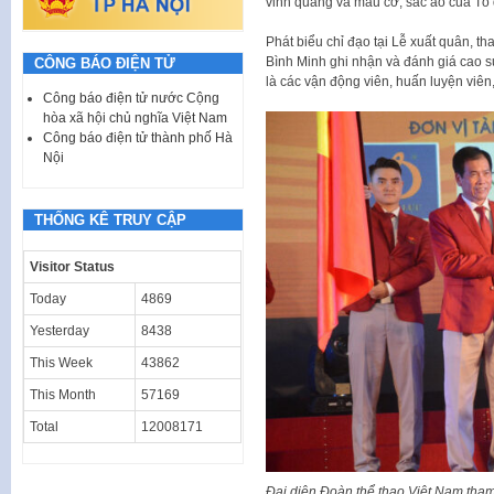
vinh quang và màu cờ, sắc áo của Tổ 
Phát biểu chỉ đạo tại Lễ xuất quân, 
Bình Minh ghi nhận và đánh giá cao sự
CÔNG BÁO ĐIỆN TỬ
là các vận động viên, huấn luyện viên
Công báo điện tử nước Cộng
hòa xã hội chủ nghĩa Việt Nam
Công báo điện tử thành phố Hà
Nội
THỐNG KÊ TRUY CẬP
Visitor Status
Today
4869
Yesterday
8438
This Week
43862
This Month
57169
Total
12008171
Đại diện Đoàn thể thao Việt Nam tham