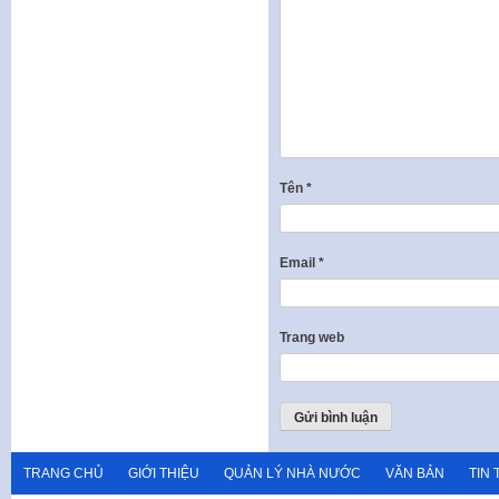
Tên
*
Email
*
Trang web
TRANG CHỦ
GIỚI THIỆU
QUẢN LÝ NHÀ NƯỚC
VĂN BẢN
TIN 