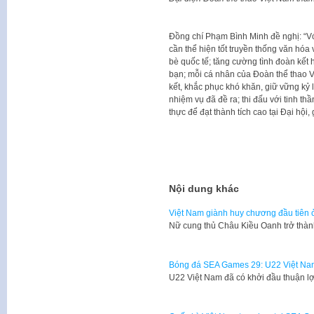
Đồng chí Phạm Bình Minh đề nghị: “Vớ
cần thể hiện tốt truyền thống văn hóa 
bè quốc tế; tăng cường tình đoàn kết 
bạn; mỗi cá nhân của Đoàn thể thao V
kết, khắc phục khó khăn, giữ vững kỷ 
nhiệm vụ đã đề ra; thi đấu với tinh t
thực để đạt thành tích cao tại Đại hội
Nội dung khác
Việt Nam giành huy chương đầu tiên
Nữ cung thủ Châu Kiều Oanh trở th
Bóng đá SEA Games 29: U22 Việt Na
U22 Việt Nam đã có khởi đầu thuận l