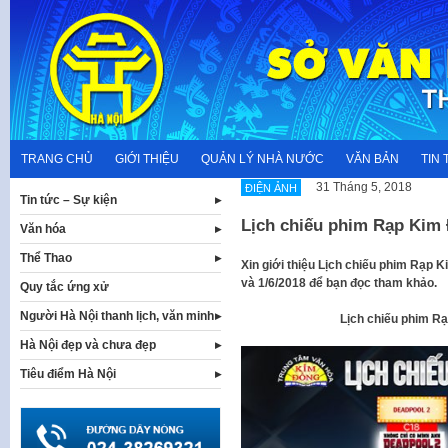
Skip
to
content
TRANG CHỦ
GIỚI THIỆU
QUẢN LÝ NHÀ NƯỚC
VĂN BẢN
TIN 
31 Tháng 5, 2018
ĐIỆN ẢNH
Tin tức – Sự kiện
Lịch chiếu phim Rạp Kim 
Văn hóa
Thể Thao
Xin giới thiệu Lịch chiếu phim Rạp 
và 1/6/2018 để bạn đọc tham khảo.
Quy tắc ứng xử
Người Hà Nội thanh lịch, văn minh
Lịch chiếu phim Rạ
Hà Nội đẹp và chưa đẹp
Tiêu điểm Hà Nội