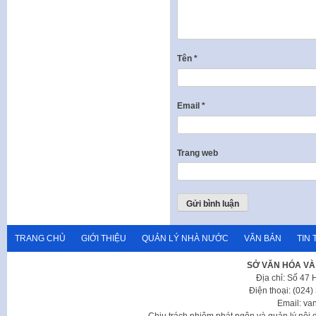
Tên
*
Email
*
Trang web
TRANG CHỦ
GIỚI THIỆU
QUẢN LÝ NHÀ NƯỚC
VĂN BẢN
TIN 
SỞ VĂN HÓA VÀ
Địa chỉ: Số 47
Điện thoại: (024
Email: va