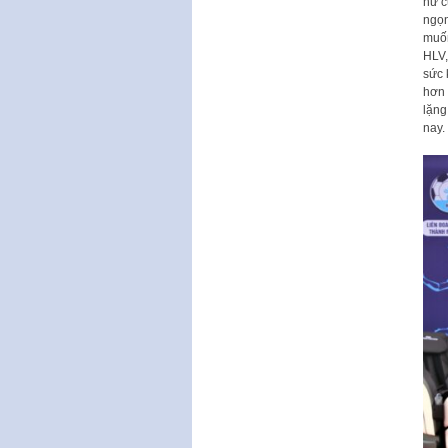
nữ c
ngọn
muốn
HLV,
sức 
hơn 
lặng
nay.