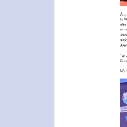
Ông 
là P
đầu 
chươ
được
quốc
đoàn
Tại 
tặng
Một 