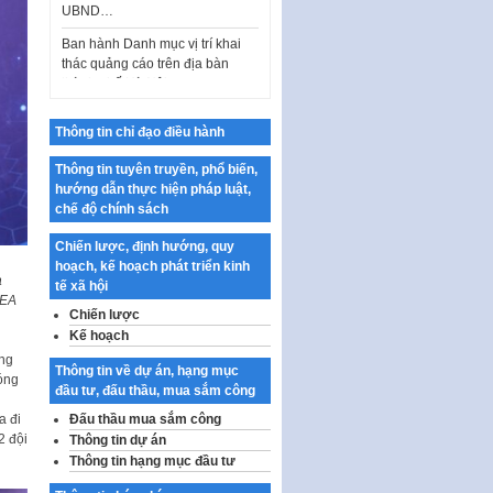
thác quảng cáo trên địa bàn
thành phố Hà Nội
Kế hoạch Tổ chức Cuộc thi
chính luận về bảo vệ nền tảng tư
tưởng của Đảng…
Thông tin chỉ đạo điều hành
Công bố công khai dự toán kinh
phí xây dựng pháp luật, hoàn
Thông tin tuyên truyền, phổ biến,
thiện thể chế, chính…
hướng dẫn thực hiện pháp luật,
Quy định về nghiên cứu, ứng
chế độ chính sách
dụng khoa học, công nghệ, đổi
mới sáng tạo và chuyển…
Chiến lược, định hướng, quy
hoạch, kế hoạch phát triển kinh
Quy định chi tiết và hướng dẫn
à
tế xã hội
thi hành một số điều của Luật Lý
SEA
Chiến lược
lịch tư…
Kế hoạch
Sửa đổi, bổ sung một số nội
óng
Thông tin về dự án, hạng mục
dung tại Nghị quyết số 30/NQ-
óng
đầu tư, đấu thầu, mua sắm công
CP ngày 24 tháng 02…
a đi
Đấu thầu mua sắm công
Ban hành Chương trình hành
2 đội
Thông tin dự án
động của Chính phủ thực hiện
Thông tin hạng mục đầu tư
Nghị quyết số 02-NQ/TW ngày
17…