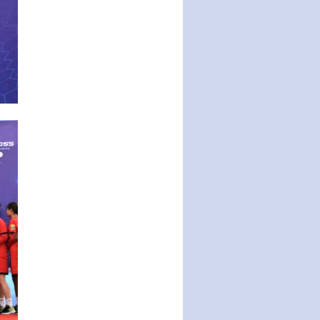
tiếp công dân của Thường trực
HĐND, đại biểu HĐND thành…
Nghị quyết về một số chính sách
ưu đãi, hỗ trợ phát triển hạ tầng,
tổ chức…
Nghị quyết quy định một số nội
dung và định mức chi quản lý
hoạt động khoa…
Quy định mức tiền phạt đối với
một số hành vi vi phạm hành
chính trong lĩnh…
Phê duyệt Chương trình phát
triển kinh tế số và xã hội số giai
đoạn 2026 -…