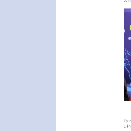
có n
Tại 
Liên