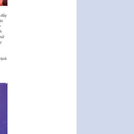
17…
THÔNG BÁO Tuyển dụng lao
 đây
động hợp đồng theo Nghị định
ần
số 111/2022/NĐ-CP ngày
y
30/12/2022 của Chính…
nh
Sửa đổi, bổ sung một số điều
 nữ
của Thông tư số 320/2016/TT-
ự
BTC của Bộ trưởng Bộ Tài…
Quy định về quản lý website
 quà
thương mại điện tử
Nghị quyết quy định điều kiện,
thủ tục tặng, thu hồi danh hiệu
"Công dân danh dự…
Nghị quyết quy định một số
chính sách thúc đẩy nghiên cứu
khoa học, phát triển công…
Nghị quyết công bố Nghị quyết
quy phạm pháp luật của HĐND
Thành phố triển khai thi…
Nghị quyết ban hành quy chế