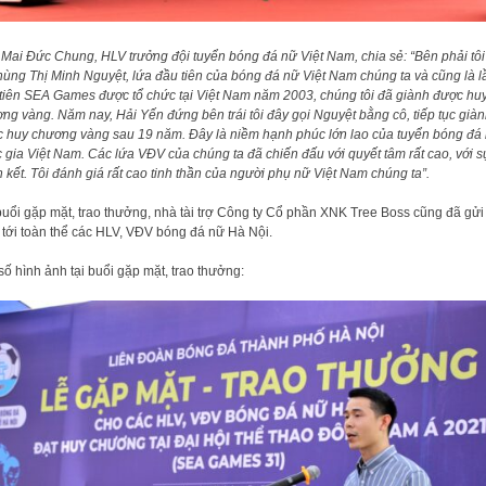
Mai Đức Chung, HLV trưởng đội tuyển bóng đá nữ Việt Nam, chia sẻ: “Bên phải tôi
hùng Thị Minh Nguyệt, lứa đầu tiên của bóng đá nữ Việt Nam chúng ta và cũng là l
tiên SEA Games được tổ chức tại Việt Nam năm 2003, chúng tôi đã giành được hu
ng vàng. Năm nay, Hải Yến đứng bên trái tôi đây gọi Nguyệt bằng cô, tiếp tục già
 huy chương vàng sau 19 năm. Đây là niềm hạnh phúc lớn lao của tuyển bóng đá
 gia Việt Nam. Các lứa VĐV của chúng ta đã chiến đấu với quyết tâm rất cao, với s
 kết. Tôi đánh giá rất cao tinh thần của người phụ nữ Việt Nam chúng ta”.
buổi gặp mặt, trao thưởng, nhà tài trợ Công ty Cổ phần XNK Tree Boss cũng đã gửi
 tới toàn thể các HLV, VĐV bóng đá nữ Hà Nội.
số hình ảnh tại buổi gặp mặt, trao thưởng: