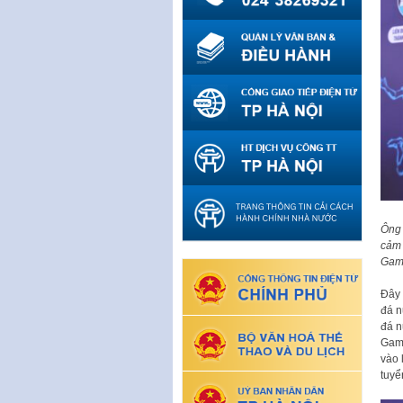
Ông 
cảm 
Game
Đây 
đá n
đá n
Game
vào 
tuyể