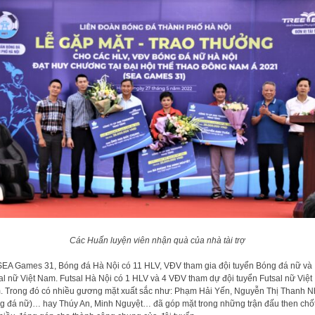
Các Huấn luyện viên nhận quà của nhà tài trợ
SEA Games 31, Bóng đá Hà Nội có 11 HLV, VĐV tham gia đội tuyển Bóng đá nữ và
al nữ Việt Nam. Futsal Hà Nội có 1 HLV và 4 VĐV tham dự đội tuyển Futsal nữ Việt
 Trong đó có nhiều gương mặt xuất sắc như: Phạm Hải Yến, Nguyễn Thị Thanh N
g đá nữ)… hay Thúy An, Minh Nguyệt… đã góp mặt trong những trận đấu then chố