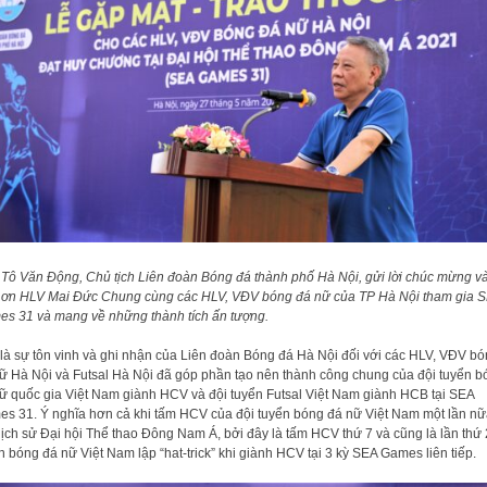
Tô Văn Động, Chủ tịch Liên đoàn Bóng đá thành phố Hà Nội, gửi lời chúc mừng v
ơn HLV Mai Đức Chung cùng các HLV, VĐV bóng đá nữ của TP Hà Nội tham gia 
s 31 và mang về những thành tích ấn tượng.
là sự tôn vinh và ghi nhận của Liên đoàn Bóng đá Hà Nội đối với các HLV, VĐV b
ữ Hà Nội và Futsal Hà Nội đã góp phần tạo nên thành công chung của đội tuyển b
ữ quốc gia Việt Nam giành HCV và đội tuyển Futsal Việt Nam giành HCB tại SEA
s 31. Ý nghĩa hơn cả khi tấm HCV của đội tuyển bóng đá nữ Việt Nam một lần nữ
lịch sử Đại hội Thể thao Đông Nam Á, bởi đây là tấm HCV thứ 7 và cũng là lần thứ 
n bóng đá nữ Việt Nam lập “hat-trick” khi giành HCV tại 3 kỳ SEA Games liên tiếp.