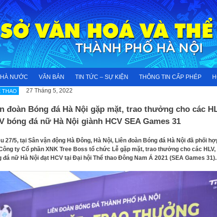
NHÀ NƯỚC
VĂN BẢN
TIN TỨC – SỰ KIỆN
THÔNG TIN CẤP PHÉP
H
27 Tháng 5, 2022
 THAO
ên đoàn Bóng đá Hà Nội gặp mặt, trao thưởng cho các HL
V bóng đá nữ Hà Nội giành HCV SEA Games 31
u 27/5, tại Sân vận động Hà Đông, Hà Nội, Liên đoàn Bóng đá Hà Nội đã phối hợ
Công ty Cổ phần XNK Tree Boss tổ chức Lễ gặp mặt, trao thưởng cho các HLV
 đá nữ Hà Nội đạt HCV tại Đại hội Thể thao Đông Nam Á 2021 (SEA Games 31)