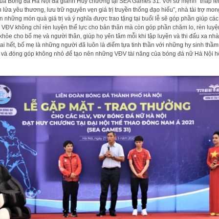
ủa Bóng đá Hà Nội đã giành Huy chương tại SEA Games 31. Với sứ mệnh “thắp lê
 lửa yêu thương, lưu trữ nguyên vẹn giá trị truyền thống đạo hiếu”, nhà tài trợ mon
 những món quà giá trị và ý nghĩa được trao tặng tại buổi lễ sẽ góp phần giúp các
 VĐV không chỉ rèn luyện thể lực cho bản thân mà còn góp phần chăm lo, rèn luyệ
khỏe cho bố mẹ và người thân, giúp họ yên tâm mỗi khi tập luyện và thi đấu xa nhà
ai hết, bố mẹ là những người đã luôn là điểm tựa tinh thần với những hy sinh thầm
 và đóng góp không nhỏ để tạo nên những VĐV tài năng của bóng đá nữ Hà Nội 