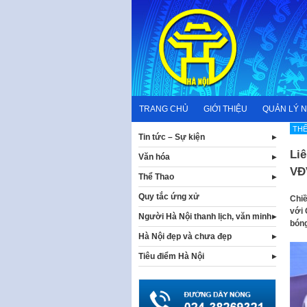
Skip
to
content
TRANG CHỦ
GIỚI THIỆU
QUẢN LÝ 
THỂ
Tin tức – Sự kiện
Li
Văn hóa
VĐ
Thể Thao
Quy tắc ứng xử
Chiề
với 
Người Hà Nội thanh lịch, văn minh
bóng
Hà Nội đẹp và chưa đẹp
Tiêu điểm Hà Nội