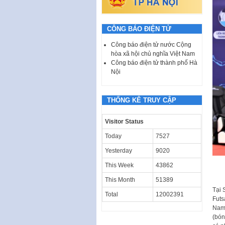
CÔNG BÁO ĐIỆN TỬ
Công báo điện tử nước Cộng
hòa xã hội chủ nghĩa Việt Nam
Công báo điện tử thành phố Hà
Nội
THỐNG KÊ TRUY CẬP
Visitor Status
Today
7527
Yesterday
9020
This Week
43862
This Month
51389
Tại 
Total
12002391
Futs
Nam.
(bón