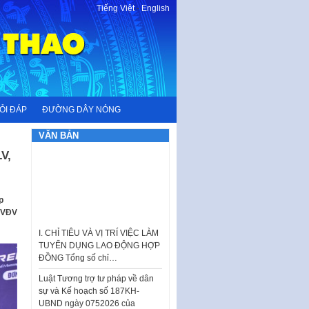
Tiếng Việt
-
English
ỎI ĐÁP
ĐƯỜNG DÂY NÓNG
VĂN BẢN
V,
I. CHỈ TIÊU VÀ VỊ TRÍ VIỆC LÀM
p
TUYỂN DỤNG LAO ĐỘNG HỢP
, VĐV
ĐỒNG Tổng số chỉ…
.
Luật Tương trợ tư pháp về dân
sự và Kế hoạch số 187KH-
UBND ngày 0752026 của
UBND…
Ban hành Danh mục vị trí khai