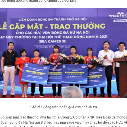
hiều đóng góp cho thành công chung của đội tuyển.
Các vận động viên nhận quà của nhà tài trợ
buổi gặp mặt, trao thưởng, nhà tài trợ là Công ty Cổ phần XNK Tree Boss đã thông
 đoàn Bóng đá Hà Nội gửi 8 chiếc máy massage và 5 máy chạy bộ đến các HLV, 