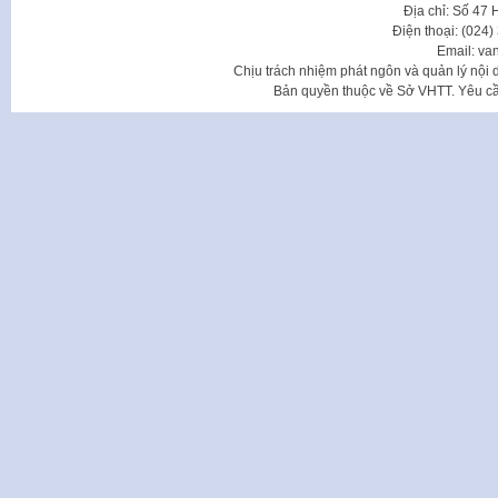
Địa chỉ: Số 47
Điện thoại: (024
Email: va
Chịu trách nhiệm phát ngôn và quản lý nộ
Bản quyền thuộc về Sở VHTT. Yêu cầu 