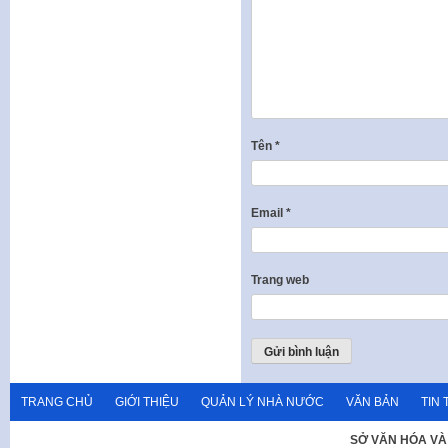
Tên
*
Email
*
Trang web
TRANG CHỦ
GIỚI THIỆU
QUẢN LÝ NHÀ NƯỚC
VĂN BẢN
TIN 
SỞ VĂN HÓA VÀ