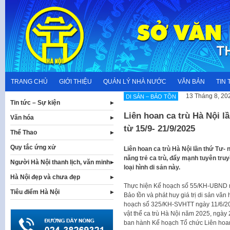
Skip
to
content
TRANG CHỦ
GIỚI THIỆU
QUẢN LÝ NHÀ NƯỚC
VĂN BẢN
TIN 
13 Tháng 8, 20
DI SẢN – BẢO TỒN
Tin tức – Sự kiện
Liên hoan ca trù Hà Nội 
Văn hóa
từ 15/9- 21/9/2025
Thể Thao
Quy tắc ứng xử
Liên hoan ca trù Hà Nội lần thứ Tư- 
năng trẻ ca trù, đẩy mạnh tuyên tru
Người Hà Nội thanh lịch, văn minh
loại hình di sản này.
Hà Nội đẹp và chưa đẹp
Thực hiện Kế hoạch số 55/KH-UBND n
Tiêu điểm Hà Nội
Bảo tồn và phát huy giá trị di sản vă
hoạch số 325/KH-SVHTT ngày 11/6/2025 
vật thể ca trù Hà Nội năm 2025, ngày
ban hành Kế hoạch Tổ chức Liên hoan