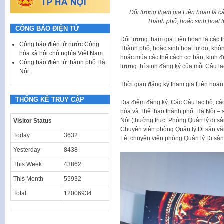
Đối tượng tham gia Liên hoan là các
Thành phố, hoặc sinh hoạt t
CÔNG BÁO ĐIỆN TỬ
Đối tượng tham gia Liên hoan là các th
Công báo điện tử nước Cộng
Thành phố, hoặc sinh hoạt tự do, khôn
hòa xã hội chủ nghĩa Việt Nam
hoặc múa các thể cách cơ bản, kinh đ
Công báo điện tử thành phố Hà
lượng thí sinh đăng ký của mỗi Câu lạ
Nội
Thời gian đăng ký tham gia Liên hoan
THỐNG KÊ TRUY CẬP
Địa điểm đăng ký: Các Câu lạc bộ, c
hóa và Thể thao thành phố Hà Nội –
Nội (thường trực: Phòng Quản lý di s
Visitor Status
Chuyên viên phòng Quản lý Di sản văn
Today
3632
Lê, chuyên viên phòng Quản lý Di sản
Yesterday
8438
This Week
43862
This Month
55932
Total
12006934