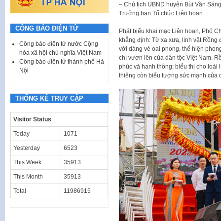
– Chủ tịch UBND huyện Bùi Văn Sán
Trưởng ban Tổ chức Liên hoan.
CÔNG BÁO ĐIỆN TỬ
Phát biểu khai mạc Liên hoan, Phó 
khẳng định: Từ xa xưa, linh vật Rồng
Công báo điện tử nước Cộng
với dáng vẻ oai phong, thể hiện phong
hòa xã hội chủ nghĩa Việt Nam
chí vươn lên của dân tộc Việt Nam. Rồ
Công báo điện tử thành phố Hà
phúc và hanh thông; biểu thị cho loài
Nội
thiêng còn biểu tượng sức mạnh của
THỐNG KÊ TRUY CẬP
Visitor Status
Today
1071
Yesterday
6523
This Week
35913
This Month
35913
Total
11986915