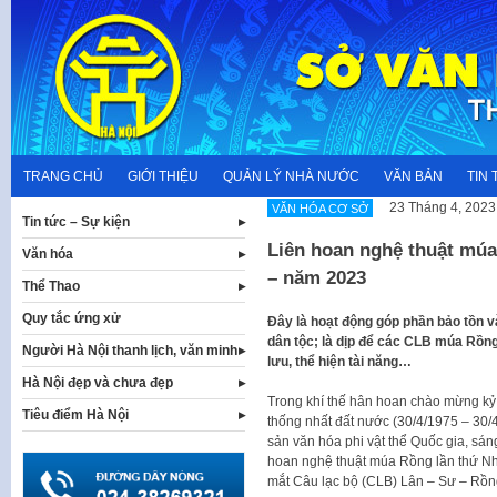
Skip
to
content
TRANG CHỦ
GIỚI THIỆU
QUẢN LÝ NHÀ NƯỚC
VĂN BẢN
TIN 
23 Tháng 4, 2023
VĂN HÓA CƠ SỞ
Tin tức – Sự kiện
Liên hoan nghệ thuật múa
Văn hóa
– năm 2023
Thể Thao
Quy tắc ứng xử
Đây là hoạt động góp phần bảo tồn và
dân tộc; là dịp để các CLB múa Rồng
Người Hà Nội thanh lịch, văn minh
lưu, thể hiện tài năng…
Hà Nội đẹp và chưa đẹp
Trong khí thế hân hoan chào mừng k
Tiêu điểm Hà Nội
thống nhất đất nước (30/4/1975 – 30/
sản văn hóa phi vật thể Quốc gia, sá
hoan nghệ thuật múa Rồng lần thứ Nhấ
mắt Câu lạc bộ (CLB) Lân – Sư – Rồn