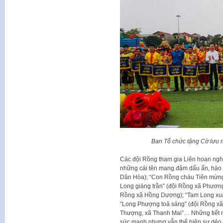
Ban Tổ chức tặng Cờ lưu 
Các đội Rồng tham gia Liên hoan ngh
những cái tên mang đậm dấu ấn, hào k
Dân Hòa); “Con Rồng cháu Tiên mừng 
Long giáng trần” (đội Rồng xã Phương
Rồng xã Hồng Dương); “Tam Long xuất
“Long Phượng toả sáng” (đội Rồng xã
Thượng, xã Thanh Mai”… Những tiết 
sức mạnh nhưng vẫn thể hiện sự dẻo da