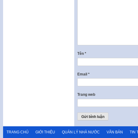
Tên
*
Email
*
Trang web
TRANG CHỦ
GIỚI THIỆU
QUẢN LÝ NHÀ NƯỚC
VĂN BẢN
TIN 