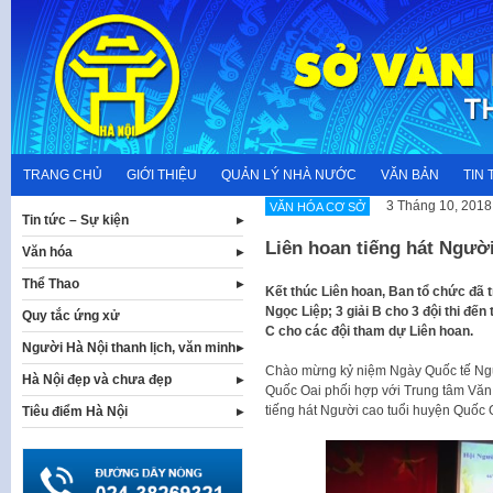
Skip
to
content
TRANG CHỦ
GIỚI THIỆU
QUẢN LÝ NHÀ NƯỚC
VĂN BẢN
TIN 
3 Tháng 10, 2018
VĂN HÓA CƠ SỞ
Tin tức – Sự kiện
Liên hoan tiếng hát Ngườ
Văn hóa
Thể Thao
Kết thúc Liên hoan, Ban tổ chức đã tr
Ngọc Liệp; 3 giải B cho 3 đội thi đế
Quy tắc ứng xử
C cho các đội tham dự Liên hoan.
Người Hà Nội thanh lịch, văn minh
Chào mừng kỷ niệm Ngày Quốc tế Ngườ
Hà Nội đẹp và chưa đẹp
Quốc Oai phối hợp với Trung tâm Văn 
tiếng hát Người cao tuổi huyện Quốc
Tiêu điểm Hà Nội