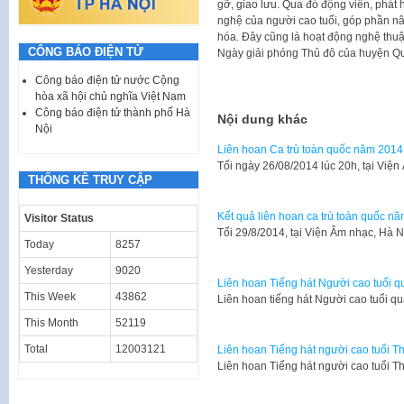
gỡ, giao lưu. Qua đó động viên, phát
nghệ của người cao tuổi, góp phần n
hóa. Đây cũng là hoạt động nghệ thu
CÔNG BÁO ĐIỆN TỬ
Ngày giải phóng Thủ đô của huyện Qu
Công báo điện tử nước Cộng
hòa xã hội chủ nghĩa Việt Nam
Công báo điện tử thành phố Hà
Nội dung khác
Nội
Liên hoan Ca trù toàn quốc năm 2014
​Tối ngày 26/08/2014 lúc 20h, tại V
THỐNG KÊ TRUY CẬP
Kết quả liên hoan ca trù toàn quốc n
Visitor Status
​Tối 29/8/2014, tại Viện Âm nhạc, Hà 
Today
8257
Yesterday
9020
Liên hoan Tiếng hát Người cao tuổi 
This Week
43862
Liên hoan tiếng hát Người cao tuổi 
This Month
52119
Total
12003121
Liên hoan Tiếng hát người cao tuổi Th
Liên hoan Tiếng hát người cao tuổi T