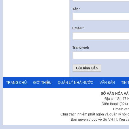
Tên
*
Email
*
Trang web
TRANG CHỦ
GIỚI THIỆU
QUẢN LÝ NHÀ NƯỚC
VĂN BẢN
TIN 
SỞ VĂN HÓA VÀ
Địa chỉ: Số 47
Điện thoại: (024
Email: va
Chịu trách nhiệm phát ngôn và quản lý nộ
Bản quyền thuộc về Sở VHTT. Yêu cầu 