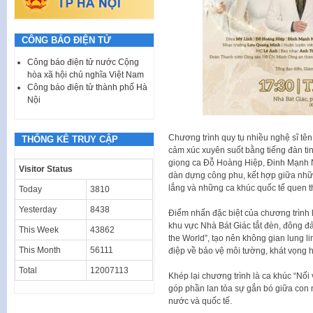
CÔNG BÁO ĐIỆN TỬ
Công báo điện tử nước Cộng
hòa xã hội chủ nghĩa Việt Nam
Công báo điện tử thành phố Hà
Nội
Chương trình quy tụ nhiều nghệ sĩ tên
THỐNG KÊ TRUY CẬP
cảm xúc xuyên suốt bằng tiếng đàn tin
giọng ca Đỗ Hoàng Hiệp, Đinh Mạnh N
Visitor Status
dàn dựng công phu, kết hợp giữa nhữn
lắng và những ca khúc quốc tế quen t
Today
3810
Yesterday
8438
Điểm nhấn đặc biệt của chương trình 
khu vực Nhà Bát Giác tắt đèn, đông đ
This Week
43862
the World”, tạo nên không gian lung li
This Month
56111
điệp về bảo vệ môi tường, khát vọng 
Total
12007113
Khép lại chương trình là ca khúc “Nối 
góp phần lan tỏa sự gắn bó giữa con 
nước và quốc tế.