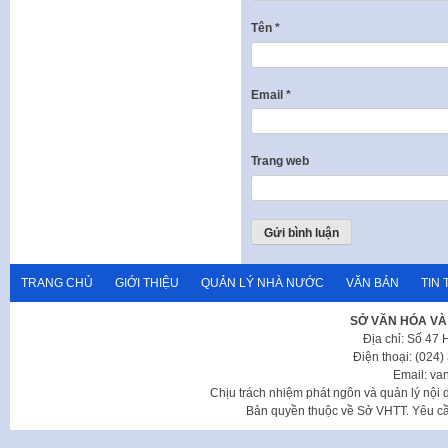
Tên
*
Email
*
Trang web
TRANG CHỦ
GIỚI THIỆU
QUẢN LÝ NHÀ NƯỚC
VĂN BẢN
TIN 
SỞ VĂN HÓA VÀ
Địa chỉ: Số 47
Điện thoại: (024
Email: va
Chịu trách nhiệm phát ngôn và quản lý nộ
Bản quyền thuộc về Sở VHTT. Yêu cầu 