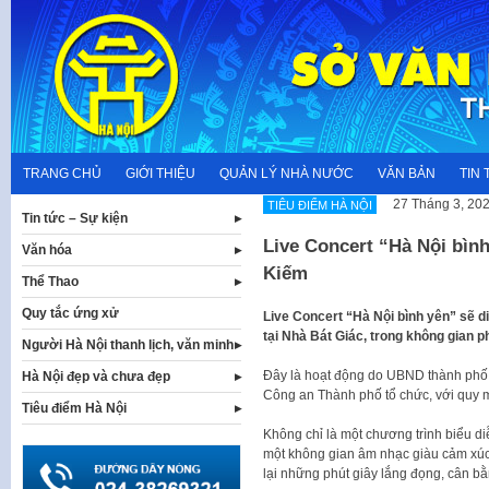
Skip
to
content
TRANG CHỦ
GIỚI THIỆU
QUẢN LÝ NHÀ NƯỚC
VĂN BẢN
TIN 
27 Tháng 3, 20
TIÊU ĐIỂM HÀ NỘI
Tin tức – Sự kiện
Live Concert “Hà Nội bình
Văn hóa
Kiếm
Thể Thao
Quy tắc ứng xử
Live Concert “Hà Nội bình yên” sẽ d
tại Nhà Bát Giác, trong không gian p
Người Hà Nội thanh lịch, văn minh
Đây là hoạt động do UBND thành phố 
Hà Nội đẹp và chưa đẹp
Công an Thành phố tổ chức, với quy 
Tiêu điểm Hà Nội
Không chỉ là một chương trình biểu d
một không gian âm nhạc giàu cảm xúc, 
lại những phút giây lắng đọng, cân bằ