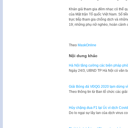
Khán giả tham gia đêm nhạc có thể q
của Mặt trận Tổ quốc Việt Nam. Số t
trực tiếp tham gia chống dịch và nhữn
19; những phụ nữ nghèo, hoàn cảnh đ
Theo
MaskOnline
Nội dung khác
Hà Nội tăng cường các biện pháp phò
Ngày 24/3, UBND TP Hà Nội có văn 
Giải Bóng đá VĐQG 2020 tạm dừng vì
Theo thông tin từ Ban tổ chức các gi
Hủy chặng đua F1 tại Úc vì dịch Covi
Do lo ngại sự lây lan của dịch virus