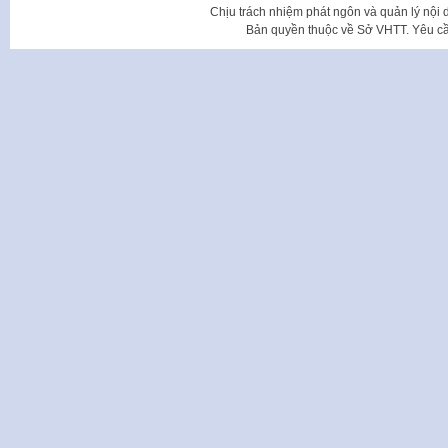
Chịu trách nhiệm phát ngôn và quản lý nộ
Bản quyền thuộc về Sở VHTT. Yêu cầu 