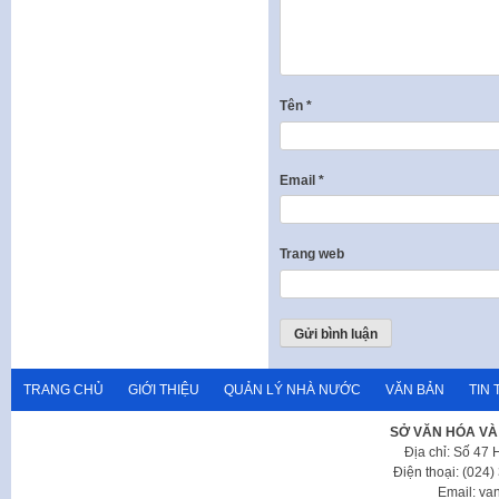
Tên
*
Email
*
Trang web
TRANG CHỦ
GIỚI THIỆU
QUẢN LÝ NHÀ NƯỚC
VĂN BẢN
TIN 
SỞ VĂN HÓA VÀ
Địa chỉ: Số 47
Điện thoại: (024
Email: va