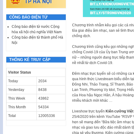
CÔNG BÁO ĐIỆN TỬ
Chương trình nhằm kêu gọi các cá nhân
Công báo điện tử nước Cộng
tỏa giai điệu âm nhạc, san sẻ tình th
hòa xã hội chủ nghĩa Việt Nam
chống dịch.
Công báo điện tử thành phố Hà
Nội
Chương trình cũng kêu gọi những ngh
chống Covid-19 của Ủy ban Trung ươn
nữ – những người đang trực tiếp tha
THỐNG KÊ TRUY CẬP
nề nhất từ dịch Covid-19.
Visitor Status
Đêm nhạc trực tuyến sẽ có những ca k
qua hình thức Livestream biểu diễn tạ
Today
2034
Đông Nhi, Thảo Trang, Sĩ Thanh, Bảo 
Lan Trinh, Phương Vy Idol, Trọng Hi
Yesterday
8438
của Hoa hậu Ngọc Hân, Á hậu Hoàng
This Week
43862
nhiều khách mời khác …
This Month
54334
Liveshow trực tuyến
Kiên cường Việt
Total
12005336
25/4/2020 trên kênh YouTube “RSVP V
hẹn sẽ mang đến “Bữa tiệc âm nhạc tạ
nhạc và giao lưu độc đáo nhất dành t
chia sẻ yêu thương. Kiên cường cùng 