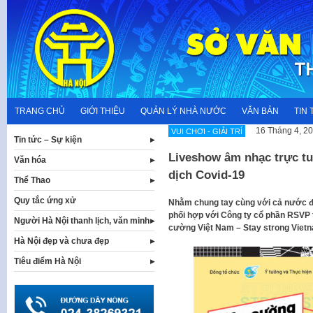
Skip
to
content
TRANG CHỦ
GIỚI THIỆU
QUẢN LÝ NHÀ NƯỚC
VĂN BẢN
TIN 
16 Tháng 4, 2
VUI CHƠI - GIẢI TRÍ
Tin tức – Sự kiện
Liveshow âm nhạc trực tu
Văn hóa
dịch Covid-19
Thể Thao
Quy tắc ứng xử
Nhằm chung tay cùng với cả nước đẩy
phối hợp với Công ty cổ phần RSVP 
Người Hà Nội thanh lịch, văn minh
cường Việt Nam – Stay strong Viet
Hà Nội đẹp và chưa đẹp
Tiêu điểm Hà Nội