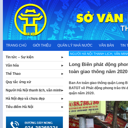
Skip
to
content
TRANG CHỦ
GIỚI THIỆU
QUẢN LÝ NHÀ NƯỚC
VĂN BẢN
TIN 
NGƯỜI HÀ NỘI THANH LỊCH, VĂN MIN
Tin tức – Sự kiện
Long Biên phát động phong
Văn hóa
toàn giao thông năm 2020
Thể Thao
Quy tắc ứng xử
Ban An toàn giao thông quận Long B
BATGT về Phát động phong trào thi đu
Người Hà Nội thanh lịch, văn minh
quận năm 2020.
Hà Nội đẹp và chưa đẹp
Tiêu điểm Hà Nội