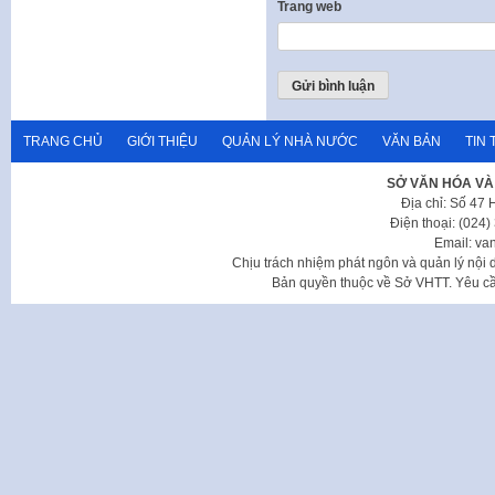
Trang web
TRANG CHỦ
GIỚI THIỆU
QUẢN LÝ NHÀ NƯỚC
VĂN BẢN
TIN 
SỞ VĂN HÓA VÀ
Địa chỉ: Số 47
Điện thoại: (024
Email: va
Chịu trách nhiệm phát ngôn và quản lý nộ
Bản quyền thuộc về Sở VHTT. Yêu cầu 