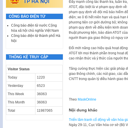
Đẩy mạnh công tác thanh tra, tuần tra,
ATGT, đặc biệt là vi phạm quy định về n
phạm quy định về đội mũ bảo hiểm đối
CÔNG BÁO ĐIỆN TỬ
điện; xe ô tô hết niên hạn và quá hạn
phương tiện cơ giới đường bộ; không c
Công báo điện tử nước Cộng
phạm quy định về điều kiện kinh doanh 
hòa xã hội chủ nghĩa Việt Nam
thuật phương tiện, bảo đảm ATGT của 
Công báo điện tử thành phố Hà
người tham gia giao thông có nguy cơ 
Nội
Đổi mới nâng cao hiệu quả hoạt động t
ATGT tới mọi thành phần trong hoạt độ
THỐNG KÊ TRUY CẬP
cao nhận thức và ý thức của người th
Tăng cưòng thực hiện các giải pháp đ
Visitor Status
giao thông chính, các nút giao, các 
Today
1220
CNTT trong quản lý điều hành giao thô
Yesterday
6523
This Week
36063
Theo
MaskOnline
This Month
36063
Nội dung khác
Total
11987065
Triển lãm tranh cổ động về văn hóa g
​Ngày 29-11, Cục Văn hóa cơ sở (Bộ V