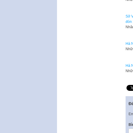
Sở V
đón 
Nhân
Hà N
Nhữn
Hà N
Nhữn
Để
Em
Bì