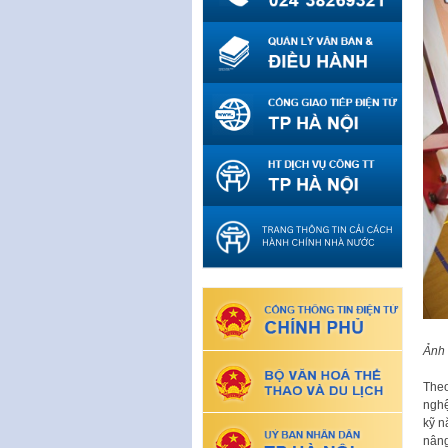
Ảnh
Theo
nghệ
kỹ n
nâng