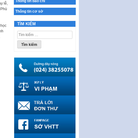
Thông tin báo chí
y lễ,
Ban hành Chương trình hành
e Phù
động của Chính phủ thực hiện
Thông tin cơ sở
Nghị quyết số 02-NQ/TW ngày
17…
TÌM KIẾM
 học
THÔNG BÁO Tuyển dụng lao
nh
Tìm
động hợp đồng theo Nghị định
kiếm
số 111/2022/NĐ-CP ngày
cho:
30/12/2022 của Chính…
Sửa đổi, bổ sung một số điều
của Thông tư số 320/2016/TT-
BTC của Bộ trưởng Bộ Tài…
Quy định về quản lý website
thương mại điện tử
Nghị quyết quy định điều kiện,
thủ tục tặng, thu hồi danh hiệu
"Công dân danh dự…
Nghị quyết quy định một số
chính sách thúc đẩy nghiên cứu
khoa học, phát triển công…
Nghị quyết công bố Nghị quyết
quy phạm pháp luật của HĐND