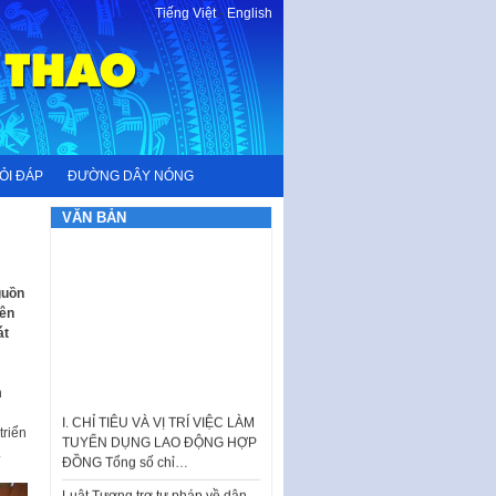
Tiếng Việt
-
English
ỎI ĐÁP
ĐƯỜNG DÂY NÓNG
VĂN BẢN
guồn
yên
át
n
I. CHỈ TIÊU VÀ VỊ TRÍ VIỆC LÀM
TUYỂN DỤNG LAO ĐỘNG HỢP
riển
ĐỒNG Tổng số chỉ…
.
Luật Tương trợ tư pháp về dân
sự và Kế hoạch số 187KH-