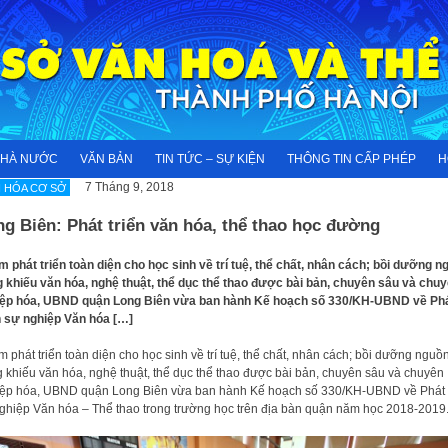
NHÀ NƯỚC
VĂN BẢN
TIN TỨC – SỰ KIỆN
THÔNG TIN CẤP PHÉP
H
7 Tháng 9, 2018
 HÓA CƠ SỞ
g Biên: Phát triển văn hóa, thể thao học đường
 phát triển toàn diện cho học sinh về trí tuệ, thể chất, nhân cách; bồi dưỡng n
 khiếu văn hóa, nghệ thuật, thể dục thể thao được bài bản, chuyên sâu và chu
iệp hóa, UBND quận Long Biên vừa ban hành Kế hoạch số 330/KH-UBND về Ph
n sự nghiệp Văn hóa […]
 phát triển toàn diện cho học sinh về trí tuệ, thể chất, nhân cách; bồi dưỡng nguồ
 khiếu văn hóa, nghệ thuật, thể dục thể thao được bài bản, chuyên sâu và chuyên
ệp hóa, UBND quận Long Biên vừa ban hành Kế hoạch số 330/KH-UBND về Phát t
ghiệp Văn hóa – Thể thao trong trường học trên địa bàn quận năm học 2018-2019