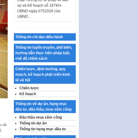
UBND ngày 0752026 của
UBND…
Ban hành Danh mục vị trí khai
thác quảng cáo trên địa bàn
thành phố Hà Nội
Thông tin chỉ đạo điều hành
Kế hoạch Tổ chức Cuộc thi
chính luận về bảo vệ nền tảng tư
Thông tin tuyên truyền, phổ biến,
tưởng của Đảng…
hướng dẫn thực hiện pháp luật,
chế độ chính sách
Công bố công khai dự toán kinh
phí xây dựng pháp luật, hoàn
Chiến lược, định hướng, quy
thiện thể chế, chính…
hoạch, kế hoạch phát triển kinh
tế xã hội
Quy định về nghiên cứu, ứng
dụng khoa học, công nghệ, đổi
Chiến lược
mới sáng tạo và chuyển…
Kế hoạch
Quy định chi tiết và hướng dẫn
Thông tin về dự án, hạng mục
thi hành một số điều của Luật Lý
đầu tư, đấu thầu, mua sắm công
lịch tư…
Đấu thầu mua sắm công
Sửa đổi, bổ sung một số nội
Thông tin dự án
ụ và
dung tại Nghị quyết số 30/NQ-
Thông tin hạng mục đầu tư
ó,
CP ngày 24 tháng 02…
t