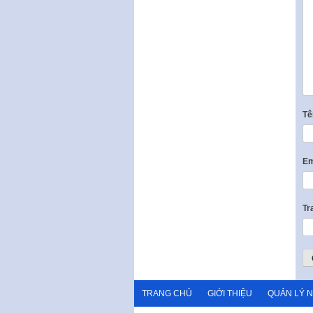
T
Em
Tr
TRANG CHỦ
GIỚI THIỆU
QUẢN LÝ 