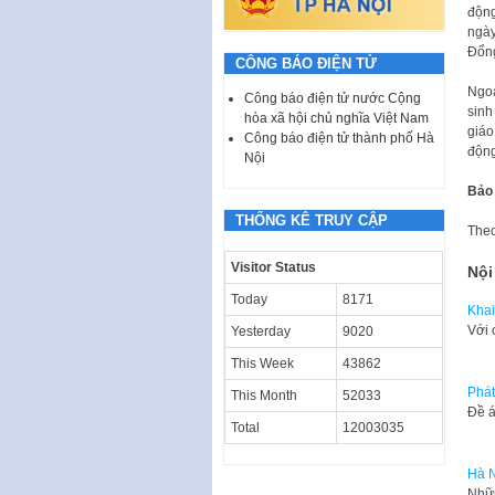
động
ngày
Đổn
CÔNG BÁO ĐIỆN TỬ
Ngoà
Công báo điện tử nước Cộng
sinh
hòa xã hội chủ nghĩa Việt Nam
giáo
Công báo điện tử thành phố Hà
động
Nội
Bảo
THỐNG KÊ TRUY CẬP
The
Visitor Status
Nội
Today
8171
Khai
Với 
Yesterday
9020
This Week
43862
Phát
This Month
52033
Đề á
Total
12003035
Hà N
Nhữn