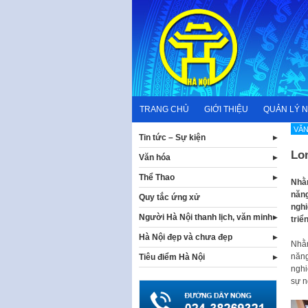
Skip
to
content
TRANG CHỦ
GIỚI THIỆU
QUẢN LÝ 
VĂN
Tin tức – Sự kiện
Lon
Văn hóa
Thể Thao
Nhằm
năng
Quy tắc ứng xử
ngh
Người Hà Nội thanh lịch, văn minh
triể
Hà Nội đẹp và chưa đẹp
Nhằm
năng
Tiêu điểm Hà Nội
nghi
sự n