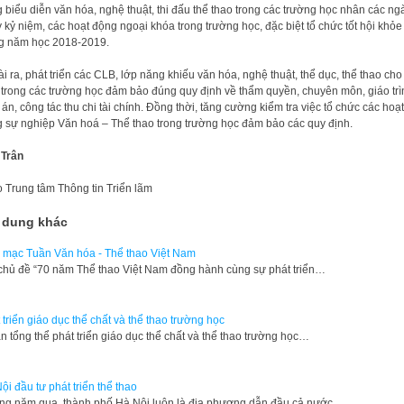
 biểu diễn văn hóa, nghệ thuật, thi đấu thể thao trong các trường học nhân các ngà
 kỷ niệm, các hoạt động ngoại khóa trong trường học, đặc biệt tổ chức tốt hội khỏ
g năm học 2018-2019.
i ra, phát triển các CLB, lớp năng khiếu văn hóa, nghệ thuật, thể dục, thể thao cho
 trong các trường học đảm bảo đúng quy định về thẩm quyền, chuyên môn, giáo trì
 án, công tác thu chi tài chính. Đồng thời, tăng cường kiểm tra việc tổ chức các hoạt
 sự nghiệp Văn hoá – Thể thao trong trường học đảm bảo các quy định.
 Trân
o
Trung tâm Thông tin Triển lãm
 dung khác
 mạc Tuần Văn hóa - Thể thao Việt Nam
chủ đề “70 năm Thể thao Việt Nam đồng hành cùng sự phát triển…
 triển giáo dục thể chất và thể thao trường học
n tổng thể phát triển giáo dục thể chất và thể thao trường học…
ội đầu tư phát triển thể thao
g năm qua, thành phố Hà Nội luôn là địa phương dẫn đầu cả nước…