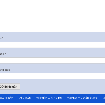
ên
*
ail
*
ang web
NHÀ NƯỚC
VĂN BẢN
TIN TỨC – SỰ KIỆN
THÔNG TIN CẤP PHÉP
H