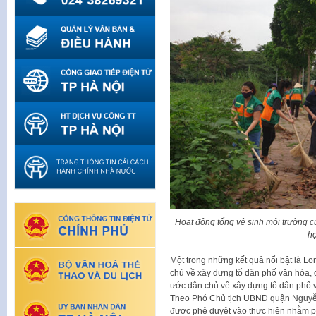
Hoạt động tổng vệ sinh môi trường 
h
Một trong những kết quả nổi bật là L
chủ về xây dựng tổ dân phố văn hóa, 
ước dân chủ về xây dựng tổ dân phố văn
Theo Phó Chủ tịch UBND quận Nguyễn
được phê duyệt vào thực hiện nhằm ph