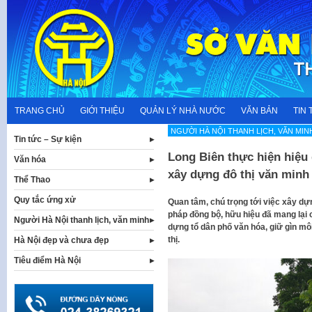
Skip
to
content
TRANG CHỦ
GIỚI THIỆU
QUẢN LÝ NHÀ NƯỚC
VĂN BẢN
TIN 
NGƯỜI HÀ NỘI THANH LỊCH, VĂN MIN
Tin tức – Sự kiện
Long Biên thực hiện hiệu
Văn hóa
xây dựng đô thị văn minh
Thể Thao
Quy tắc ứng xử
Quan tâm, chú trọng tới việc xây dựn
pháp đồng bộ, hữu hiệu đã mang lại 
Người Hà Nội thanh lịch, văn minh
dựng tổ dân phố văn hóa, giữ gìn mô
thị.
Hà Nội đẹp và chưa đẹp
Tiêu điểm Hà Nội