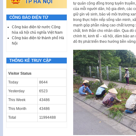
tự quản cộng đồng trong tuyên truyền
của mỗi người dân, hộ gia đình, các c
giữ gìn vệ sinh, bảo vệ môi trường xa
CÔNG BÁO ĐIỆN TỬ
trong thực hiện nếp sống văn minh, x
mạnh góp phần nâng cao chất lượng x
Công báo điện tử nước Cộng
chất, tinh thần cho nhân dân. Qua đó 
hòa xã hội chủ nghĩa Việt Nam
chính trị, kinh tế – xã hội, đảm bảo 
Công báo điện tử thành phố Hà
đô thị phát triển theo hướng bền vững,
Nội
THỐNG KÊ TRUY CẬP
Visitor Status
Today
8644
Yesterday
6523
This Week
43486
This Month
43486
Total
11994488