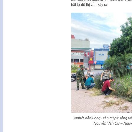
trật tự đô thị vẫn xảy ra.
Người dân Long Biên duy trì tổng vệ 
Nguyễn Văn Cừ – Nguy