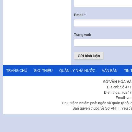
Email
*
Trang web
TRANG CHỦ
GIỚI THIỆU
QUẢN LÝ NHÀ NƯỚC
VĂN BẢN
TIN 
SỞ VĂN HÓA VÀ
Địa chỉ: Số 47
Điện thoại: (024
Email: va
Chịu trách nhiệm phát ngôn và quản lý nộ
Bản quyền thuộc về Sở VHTT. Yêu cầu 