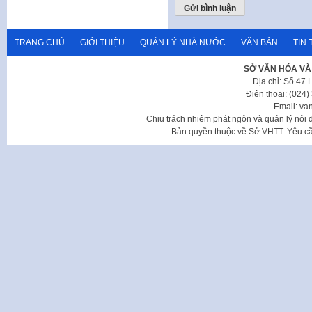
TRANG CHỦ
GIỚI THIỆU
QUẢN LÝ NHÀ NƯỚC
VĂN BẢN
TIN 
SỞ VĂN HÓA VÀ
Địa chỉ: Số 47
Điện thoại: (024
Email: va
Chịu trách nhiệm phát ngôn và quản lý nộ
Bản quyền thuộc về Sở VHTT. Yêu cầu 