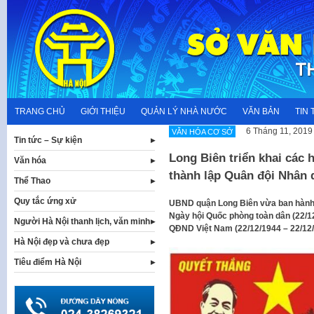
Skip
to
content
TRANG CHỦ
GIỚI THIỆU
QUẢN LÝ NHÀ NƯỚC
VĂN BẢN
TIN 
6 Tháng 11, 2019
VĂN HÓA CƠ SỞ
Tin tức – Sự kiện
Long Biên triển khai các
Văn hóa
thành lập Quân đội Nhân 
Thể Thao
Quy tắc ứng xử
UBND quận Long Biên vừa ban hành 
Ngày hội Quốc phòng toàn dân (22/1
Người Hà Nội thanh lịch, văn minh
QĐND Việt Nam (22/12/1944 – 22/12/
Hà Nội đẹp và chưa đẹp
Tiêu điểm Hà Nội