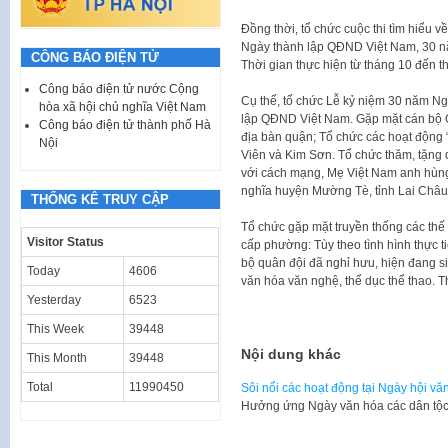
Đồng thời, tổ chức cuộc thi tìm hiểu
Ngày thành lập QĐND Việt Nam, 30 nă
CÔNG BÁO ĐIỆN TỬ
Thời gian thực hiện từ tháng 10 đến t
Công báo điện tử nước Cộng
Cụ thể, tổ chức Lễ kỷ niệm 30 năm N
hòa xã hội chủ nghĩa Việt Nam
lập QĐND Việt Nam. Gặp mặt cán bộ Qu
Công báo điện tử thành phố Hà
địa bàn quận; Tổ chức các hoạt động “
Nội
Viên và Kim Sơn. Tổ chức thăm, tặng q
với cách mạng, Mẹ Việt Nam anh hùng
nghĩa huyện Mường Tè, tỉnh Lai Châu
THỐNG KÊ TRUY CẬP
Tổ chức gặp mặt truyền thống các thế
Visitor Status
cấp phường: Tùy theo tình hình thực 
bộ quân đội đã nghỉ hưu, hiện đang s
Today
4606
văn hóa văn nghệ, thể dục thể thao. T
Yesterday
6523
This Week
39448
Nội dung khác
This Month
39448
Total
11990450
Sôi nổi các hoạt động tại Ngày hội vă
Hưởng ứng Ngày văn hóa các dân tộc 