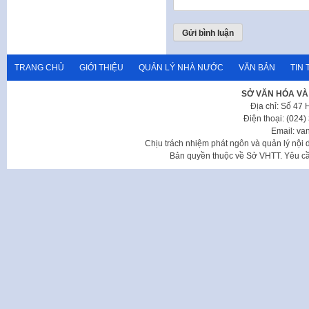
TRANG CHỦ
GIỚI THIỆU
QUẢN LÝ NHÀ NƯỚC
VĂN BẢN
TIN 
SỞ VĂN HÓA VÀ
Địa chỉ: Số 47
Điện thoại: (024
Email: va
Chịu trách nhiệm phát ngôn và quản lý nộ
Bản quyền thuộc về Sở VHTT. Yêu cầu 