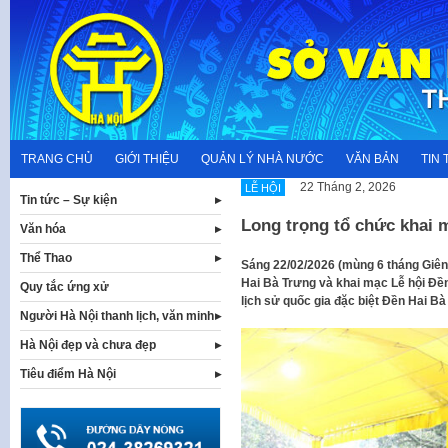
Skip
to
content
TRANG CHỦ
GIỚI THIỆU
QUẢN LÝ NHÀ NƯỚC
VĂN BẢN
TIN 
22 Tháng 2, 2026
LỄ HỘI
Tin tức – Sự kiện
Long trọng tổ chức khai 
Văn hóa
Thể Thao
Sáng 22/02/2026 (mùng 6 tháng Giên
Hai Bà Trưng và khai mạc Lễ hội Đền
Quy tắc ứng xử
lịch sử quốc gia đặc biệt Đền Hai Bà
Người Hà Nội thanh lịch, văn minh
Hà Nội đẹp và chưa đẹp
Tiêu điểm Hà Nội