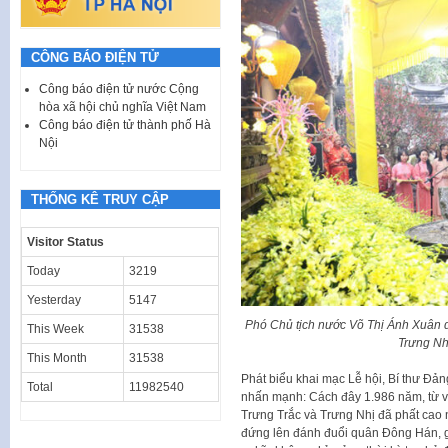
CÔNG BÁO ĐIỆN TỬ
Công báo điện tử nước Cộng
hòa xã hội chủ nghĩa Việt Nam
Công báo điện tử thành phố Hà
Nội
THỐNG KÊ TRUY CẬP
Visitor Status
Today
3219
Yesterday
5147
Phó Chủ tịch nước Võ Thị Ánh Xuân 
This Week
31538
Trưng Nh
This Month
31538
Phát biểu khai mạc Lễ hội, Bí thư Đ
Total
11982540
nhấn mạnh: Cách đây 1.986 năm, từ vù
Trưng Trắc và Trưng Nhị đã phất cao 
đứng lên đánh đuổi quân Đông Hán, gi