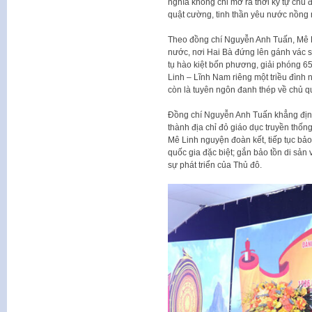
nghĩa không chỉ mở ra thời kỳ tự chủ đ
quật cường, tinh thần yêu nước nồng 
Theo đồng chí Nguyễn Anh Tuấn, Mê Li
nước, nơi Hai Bà đứng lên gánh vác sứ
tụ hào kiệt bốn phương, giải phóng 65 
Linh – Lĩnh Nam riêng một triều đình
còn là tuyên ngôn đanh thép về chủ q
Đồng chí Nguyễn Anh Tuấn khẳng định,
thành địa chỉ đỏ giáo dục truyền thố
Mê Linh nguyện đoàn kết, tiếp tục bảo t
quốc gia đặc biệt; gắn bảo tồn di sản 
sự phát triển của Thủ đô.