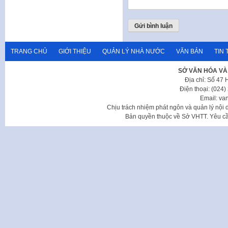
TRANG CHỦ
GIỚI THIỆU
QUẢN LÝ NHÀ NƯỚC
VĂN BẢN
TIN 
SỞ VĂN HÓA VÀ
Địa chỉ: Số 47
Điện thoại: (024
Email: va
Chịu trách nhiệm phát ngôn và quản lý nộ
Bản quyền thuộc về Sở VHTT. Yêu cầu 