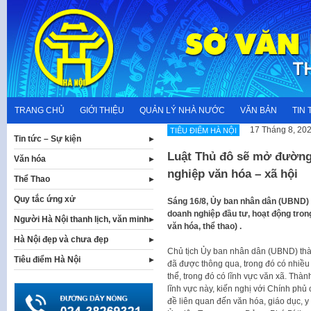
Skip
to
content
TRANG CHỦ
GIỚI THIỆU
QUẢN LÝ NHÀ NƯỚC
VĂN BẢN
TIN 
17 Tháng 8, 20
TIÊU ĐIỂM HÀ NỘI
Tin tức – Sự kiện
Luật Thủ đô sẽ mở đường
Văn hóa
nghiệp văn hóa – xã hội
Thể Thao
Quy tắc ứng xử
Sáng 16/8, Ủy ban nhân dân (UBND) t
doanh nghiệp đầu tư, hoạt động trong 
Người Hà Nội thanh lịch, văn minh
văn hóa, thể thao) .
Hà Nội đẹp và chưa đẹp
Chủ tịch Ủy ban nhân dân (UBND) thà
Tiêu điểm Hà Nội
đã được thông qua, trong đó có nhiều
thể, trong đó có lĩnh vực văn xã. Thà
lĩnh vực này, kiến nghị với Chính phủ
đề liên quan đến văn hóa, giáo dục, y t