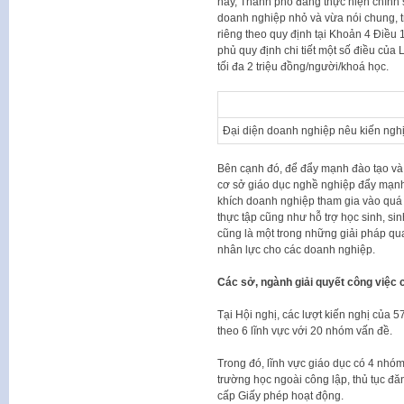
nay, Thành phố đang thực hiện chính 
doanh nghiệp nhỏ và vừa nói chung, tr
riêng theo quy định tại Khoản 4 Điều
phủ quy định chi tiết một số điều của
tối đa 2 triệu đồng/người/khoá học.
Đại diện doanh nghiệp nêu kiến nghị
Bên cạnh đó, để đẩy mạnh đào tạo và
cơ sở giáo dục nghề nghiệp đẩy mạnh
khích doanh nghiệp tham gia vào quá t
thực tập cũng như hỗ trợ học sinh, sin
cũng là một trong những giải pháp q
nhân lực cho các doanh nghiệp.
Các sở, ngành giải quyết công việc 
Tại Hội nghị, các lượt kiến nghị của 
theo 6 lĩnh vực với 20 nhóm vấn đề.
Trong đó, lĩnh vực giáo dục có 4 nhóm
trường học ngoài công lập, thủ tục đ
cấp Giấy phép hoạt động.