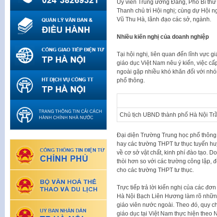
Ủy viên Trung ương Đảng, Phó Bí thư
Thanh chủ trì Hội nghị; cùng dự Hội 
Vũ Thu Hà, lãnh đạo các sở, ngành.
Nhiều kiến nghị của doanh nghiệp
Tại hội nghị, liên quan đến lĩnh vực 
giáo dục Việt Nam nêu ý kiến, việc c
ngoài gặp nhiều khó khăn đối với nhóm
phổ thông.
Chủ tịch UBND thành phố Hà Nội Trần
Đại diện Trường Trung học phổ thôn
hay các trường THPT tư thục tuyến hu
về cơ sở vật chất, kinh phí đào tạo. Do
thòi hơn so với các trường công lập,
cho các trường THPT tư thục.
Trực tiếp trả lời kiến nghị của các đ
Hà Nội Bạch Liên Hương làm rõ những
giáo viên nước ngoài. Theo đó, quy c
giáo dục tại Việt Nam thực hiện theo