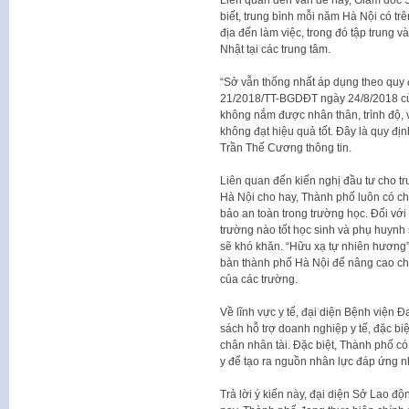
biết, trung bình mỗi năm Hà Nội có tr
địa đến làm việc, trong đó tập trung v
Nhật tại các trung tâm.
“Sở vẫn thống nhất áp dụng theo quy 
21/2018/TT-BGDĐT ngày 24/8/2018 của
không nắm được nhân thân, trình độ, v
không đạt hiệu quả tốt. Đây là quy địn
Trần Thế Cương thông tin.
Liên quan đến kiến nghị đầu tư cho t
Hà Nội cho hay, Thành phố luôn có chí
bảo an toàn trong trường học. Đối với
trường nào tốt học sinh và phụ huynh s
sẽ khó khăn. “Hữu xạ tự nhiên hương”,
bàn thành phố Hà Nội để nâng cao chấ
của các trường.
Về lĩnh vực y tế, đại diện Bệnh viện 
sách hỗ trợ doanh nghiệp y tế, đặc biệ
chân nhân tài. Đặc biệt, Thành phố c
y để tạo ra nguồn nhân lực đáp ứng nh
Trả lời ý kiến này, đại diện Sở Lao đ