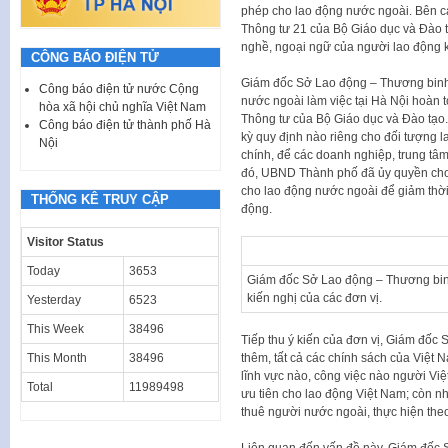
phép cho lao động nước ngoài. Bên cạ
Thông tư 21 của Bộ Giáo dục và Đào tạ
nghề, ngoại ngữ của người lao động k
CÔNG BÁO ĐIỆN TỬ
Giám đốc Sở Lao động – Thương binh v
Công báo điện tử nước Cộng
nước ngoài làm việc tại Hà Nội hoàn t
hòa xã hội chủ nghĩa Việt Nam
Thông tư của Bộ Giáo dục và Đào tạo
Công báo điện tử thành phố Hà
kỳ quy định nào riêng cho đối tượng l
Nội
chính, để các doanh nghiệp, trung tâm
đó, UBND Thành phố đã ủy quyền cho 
cho lao động nước ngoài để giảm thời g
THỐNG KÊ TRUY CẬP
động.
Visitor Status
Today
3653
Giám đốc Sở Lao động – Thương binh 
kiến nghị của các đơn vị.
Yesterday
6523
This Week
38496
Tiếp thu ý kiến của đơn vị, Giám đốc
thêm, tất cả các chính sách của Việt 
This Month
38496
lĩnh vực nào, công việc nào người Việ
Total
11989498
ưu tiên cho lao động Việt Nam; còn nh
thuê người nước ngoài, thực hiện theo
Liên quan đến vấn đề này, Giám đốc 