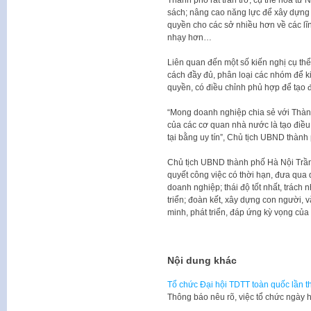
sách; nâng cao năng lực để xây dựng 
quyền cho các sở nhiều hơn về các lĩ
nhạy hơn…
Liên quan đến một số kiến nghị cụ th
cách đầy đủ, phân loại các nhóm để ki
quyền, có điều chỉnh phủ hợp để tạo đ
“Mong doanh nghiệp chia sẻ với Thàn
của các cơ quan nhà nước là tạo điều
tại bằng uy tín”, Chủ tịch UBND thàn
Chủ tịch UBND thành phố Hà Nội Trần
quyết công việc có thời hạn, đưa qua 
doanh nghiệp; thái độ tốt nhất, trách
triển; đoàn kết, xây dựng con người,
minh, phát triển, đáp ứng kỳ vọng của
Nội dung khác
Tổ chức Đại hội TDTT toàn quốc lần t
Thông báo nêu rõ, việc tổ chức ngày h