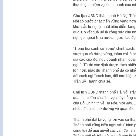
thực hiện nhiệm vụ kinh doanh của mì
Chủ tịch UBND thành phố Hà Nội Trần
Nội có bước phát triển vững vàng hơn 
khởi sắc từ nghệ thuật biểu diễn, làng 
dục. Có kết quả đó là công sức của n
nghiệp ngoài Nhà nước, người lao độn
“Trong bối cảnh có “rừng” chính sách,
vượt qua và đứng vững, thậm chí là p
giá cao của đội ngũ doanh nhân, doan
nghề. Từ đó xác định được trách nhi
lớn hơn, mặc dù Thành phố đã có nhiề
đổi cách nghĩ cách làm, đổi mới hiện 
Trần Sỹ Thanh chia sẻ.
Chủ tịch UBND thành phố Hà Nội Trầ
quan tâm đến các lĩnh vực này bằng cá
của Bộ Chính trị về Hà Nội. Mới đây, 
nhiều điều sẽ mở đường về quan điểm ở
Thành phố đặt kỳ vọng lớn vào sự thay
Thành phố cũng kiến nghị với Chính 
công tư) để giải quyết các vấn đề liên 
Thành phố rất trăn trở, cụ thể hóa từ