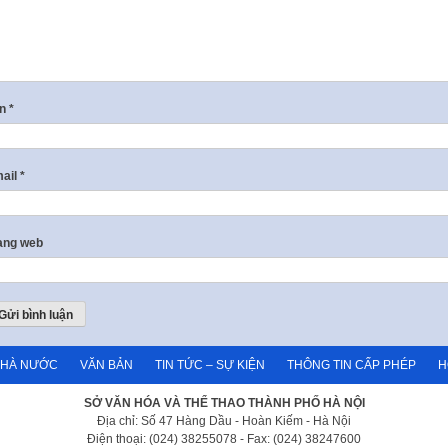
ên
*
ail
*
ang web
NHÀ NƯỚC
VĂN BẢN
TIN TỨC – SỰ KIỆN
THÔNG TIN CẤP PHÉP
H
SỞ VĂN HÓA VÀ THỂ THAO THÀNH PHỐ HÀ NỘI
Địa chỉ: Số 47 Hàng Dầu - Hoàn Kiếm - Hà Nội
Điện thoại: (024) 38255078 - Fax: (024) 38247600