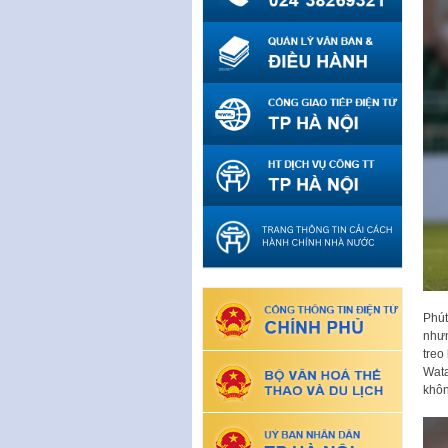
Phút
nhưn
treo
Wata
khôn