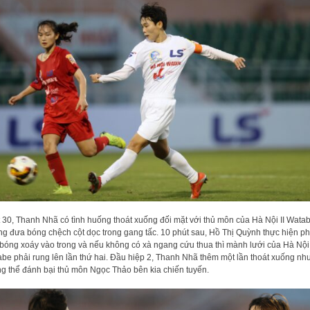
 30, Thanh Nhã có tình huống thoát xuống đối mặt với thủ môn của Hà Nội II Watab
g đưa bóng chệch cột dọc trong gang tấc. 10 phút sau, Hồ Thị Quỳnh thực hiện p
 bóng xoáy vào trong và nếu không có xà ngang cứu thua thì mành lưới của Hà Nội 
be phải rung lên lần thứ hai. Đầu hiệp 2, Thanh Nhã thêm một lần thoát xuống nh
g thể đánh bại thủ môn Ngọc Thảo bên kia chiến tuyến.