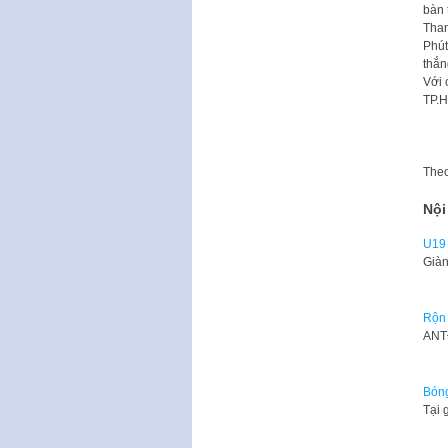
bàn 
Than
Phút
thắn
Với 
TP.H
The
Nội
U19 
Giàn
Rộn 
​ANT
Bóng
Tại 