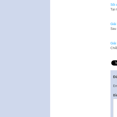
Sôi 
Tại 
Giải
Sau 3
Giải
Chiề
Để
Em
Bì