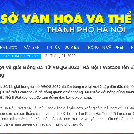
NHÀ NƯỚC
VĂN BẢN
TIN TỨC – SỰ KIỆN
THÔNG TIN CẤP PHÉP
H
21 Tháng 11, 2020
 THAO THÀNH TÍCH CAO
ợt về giải Bóng đá nữ VĐQG 2020: Hà Nội I Watabe lên đ
ng
u 20/11, giải bóng đá nữ VĐQG 2020 đã lăn bóng trở lại với 2 cặp đấu đầu tiên ở
 8. Hà Nội I Watabe đã dễ dàng giành chiến thắng 3-0 trước đội bóng cùng thàn
Hà Nội II Watabe, qua đó tạm đứng đầu bảng xếp hạng.
c Hà Nội II Watabe, đối thủ được đánh giá yếu hơn, không có gì bất ngờ khi Hà Nội
be sớm có bàn thắng ở ngay phút thứ 3 do tiền đạo Phạm Hải Yến (12) lập công.
 bàn thắng sớm giúp đôi chân của các học trò HLV Nguyễn Anh Tuấn trở nên than
t hơn và nắm quyền kiểm soát ở những phút sau đó.