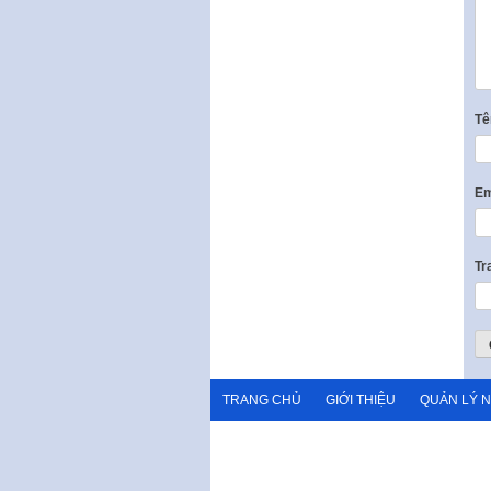
T
Em
Tr
TRANG CHỦ
GIỚI THIỆU
QUẢN LÝ 