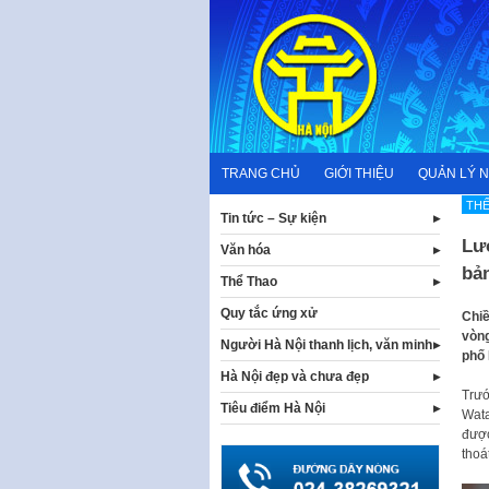
Skip
to
content
TRANG CHỦ
GIỚI THIỆU
QUẢN LÝ 
THẾ
Tin tức – Sự kiện
Lư
Văn hóa
bả
Thể Thao
Quy tắc ứng xử
Chiề
vòng
Người Hà Nội thanh lịch, văn minh
phố 
Hà Nội đẹp và chưa đẹp
Trướ
Tiêu điểm Hà Nội
Wata
được
thoá