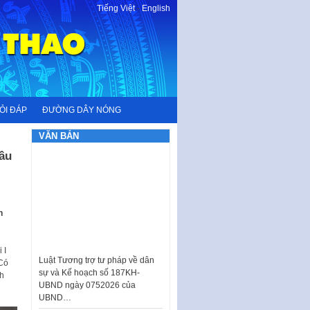
Tiếng Việt
-
English
ỎI ĐÁP
ĐƯỜNG DÂY NÓNG
VĂN BẢN
ầu
h
Luật Tương trợ tư pháp về dân
 I
sự và Kế hoạch số 187KH-
 Có
UBND ngày 0752026 của
h
UBND…
Ban hành Danh mục vị trí khai