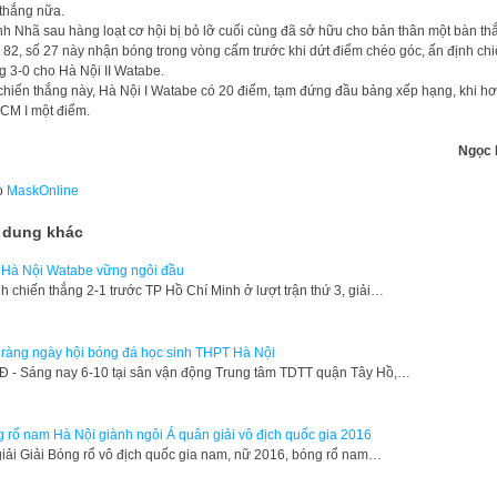
thắng nữa.
h Nhã sau hàng loạt cơ hội bị bỏ lỡ cuối cùng đã sở hữu cho bản thân một bàn th
 82, số 27 này nhận bóng trong vòng cấm trước khi dứt điểm chéo góc, ấn định ch
g 3-0 cho Hà Nội II Watabe.
chiến thắng này, Hà Nội I Watabe có 20 điểm, tạm đứng đầu bảng xếp hạng, khi h
CM I một điểm.
Ngọc 
o
MaskOnline
 dung khác
Hà Nội Watabe vững ngôi đầu
h chiến thắng 2-1 trước TP Hồ Chí Minh ở lượt trận thứ 3, giải…
ràng ngày hội bóng đá học sinh THPT Hà Nội
Đ - Sáng nay 6-10 tại sân vận động Trung tâm TDTT quận Tây Hồ,…
 rổ nam Hà Nội giành ngôi Á quân giải vô địch quốc gia 2016
giải Giải Bóng rổ vô địch quốc gia nam, nữ 2016, bóng rổ nam…