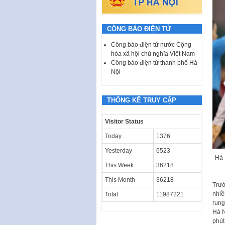
CÔNG BÁO ĐIỆN TỬ
Công báo điện tử nước Cộng
hòa xã hội chủ nghĩa Việt Nam
Công báo điện tử thành phố Hà
Nội
THỐNG KÊ TRUY CẬP
Visitor Status
Today
1376
Yesterday
6523
Hà 
This Week
36218
This Month
36218
Trướ
nhiề
Total
11987221
rung
Hà N
phút