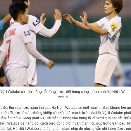
Nội I Watabe có trận thắng dễ dàng trước đội bóng cùng thành phố Hà Nội II Wata
Ảnh: VFF.
c đối thủ yếu hơn, hàng thủ của Hà Nội I Watabe có một ngày thi đấu không tốn q
u sức. Trước sức ép khủng khiếp của đối thủ, mành lưới của Hà Nội II Watabe phải
 lên lần thứ 2. Sang phút 68, Hải Yến đi bóng vào trung lộ và vượt qua hai cầu thủ
ội II Watabe để nâng đôi cách biệt, đồng thời hoàn thành cú đúp trong trận đấu. 
 còn lại, Hà Nội I Watabe chủ động làm giảm nhịp độ nhưng vẫn ghi thêm được mộ