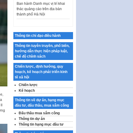
thác quảng cáo trên địa bàn
thành phố Hà Nội
Kế hoạch Tổ chức Cuộc thi
chính luận về bảo vệ nền tảng tư
tưởng của Đảng…
Thông tin chỉ đạo điều hành
Công bố công khai dự toán kinh
phí xây dựng pháp luật, hoàn
Thông tin tuyên truyền, phổ biến,
thiện thể chế, chính…
hướng dẫn thực hiện pháp luật,
Quy định về nghiên cứu, ứng
chế độ chính sách
dụng khoa học, công nghệ, đổi
mới sáng tạo và chuyển…
Chiến lược, định hướng, quy
hoạch, kế hoạch phát triển kinh
Quy định chi tiết và hướng dẫn
tế xã hội
thi hành một số điều của Luật Lý
Chiến lược
lịch tư…
Kế hoạch
e,
Sửa đổi, bổ sung một số nội
ha
Thông tin về dự án, hạng mục
dung tại Nghị quyết số 30/NQ-
II
đầu tư, đấu thầu, mua sắm công
CP ngày 24 tháng 02…
ưng
Đấu thầu mua sắm công
Ban hành Chương trình hành
Thông tin dự án
động của Chính phủ thực hiện
Thông tin hạng mục đầu tư
Nghị quyết số 02-NQ/TW ngày
17…