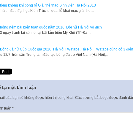
động không khí bóng rổ Giải thể thao Sinh viên Hà Nội 2013
nhà thi đấu đại học Kiến Trúc tối qua, lễ khai mạc giải thể…
 bóng ném bãi biển toàn quốc năm 2016: Đội nữ Hà Nội vô địch
 ngày tranh tài sôi nổi tại bãi tắm biển Mỹ Khê (TP Đà…
 Bóng đá nữ Cúp Quốc gia 2020: Hà Nội I Watabe, Hà Nội II Watabe cùng có 3 điể
u 12/7, trên sân Trung tâm đào tạo bóng đá trẻ Việt Nam (Hà Nội),…
 lại một bình luận
ail của bạn sẽ không được hiển thị công khai.
Các trường bắt buộc được đánh d
nh luận
*