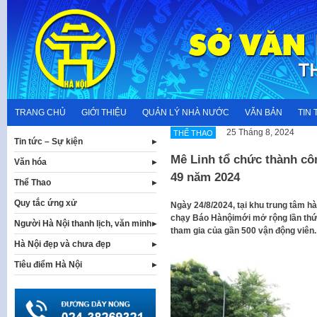
Skip
to
content
TRANG CHỦ
GIỚI THIỆU
QUẢN LÝ NHÀ NƯỚC
VĂN BẢN
TIN 
25 Tháng 8, 2024
THỂ THAO
Tin tức – Sự kiện
Mê Linh tổ chức thành cô
Văn hóa
49 năm 2024
Thể Thao
Quy tắc ứng xử
Ngày 24/8/2024, tại khu trung tâm h
chạy Báo Hànộimới mở rộng lần thứ 
Người Hà Nội thanh lịch, văn minh
tham gia của gần 500 vận động viên.
Hà Nội đẹp và chưa đẹp
Tiêu điểm Hà Nội