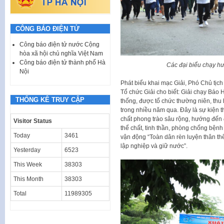
CÔNG BÁO ĐIỆN TỬ
Công báo điện tử nước Cộng
hòa xã hội chủ nghĩa Việt Nam
Công báo điện tử thành phố Hà
Các đại biểu chạy h
Nội
Phát biểu khai mạc Giải, Phó Chủ t
Tổ chức Giải cho biết: Giải chạy Báo 
THỐNG KÊ TRUY CẬP
thống, được tổ chức thường niên, thu 
trong nhiều năm qua. Đây là sự kiện th
chất phong trào sâu rộng, hướng đến 
Visitor Status
thể chất, tinh thần, phòng chống bện
Today
3461
vận động “Toàn dân rèn luyện thân th
lập nghiệp và giữ nước”.
Yesterday
6523
This Week
38303
This Month
38303
Total
11989305