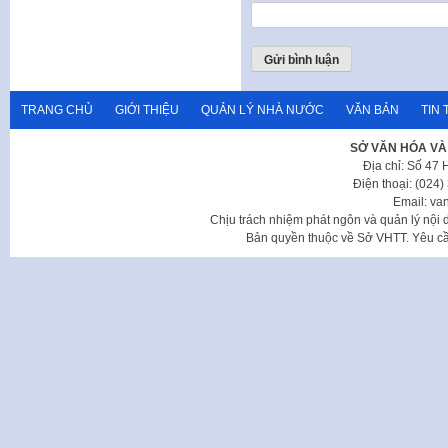
TRANG CHỦ
GIỚI THIỆU
QUẢN LÝ NHÀ NƯỚC
VĂN BẢN
TIN 
SỞ VĂN HÓA VÀ
Địa chỉ: Số 47
Điện thoại: (024
Email: va
Chịu trách nhiệm phát ngôn và quản lý nộ
Bản quyền thuộc về Sở VHTT. Yêu cầu 