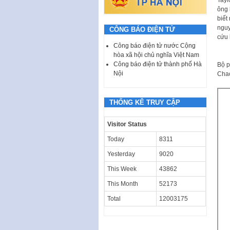
Tayl
ông 
biết
nguy
CÔNG BÁO ĐIỆN TỬ
cứu 
Công báo điện tử nước Cộng
hòa xã hội chủ nghĩa Việt Nam
Công báo điện tử thành phố Hà
Bộ p
Nội
Chao
THỐNG KÊ TRUY CẬP
Visitor Status
Today
8311
Yesterday
9020
This Week
43862
This Month
52173
Total
12003175