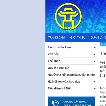
Skip
to
content
TRANG CHỦ
GIỚI THIỆU
QUẢN LÝ 
ĐIỆ
Tin tức – Sự kiện
Th
Văn hóa
Thể Thao
Với
chúa
Quy tắc ứng xử
Mới 
Người Hà Nội thanh lịch, văn minh
[…]
Hà Nội đẹp và chưa đẹp
Mới 
Tiêu điểm Hà Nội
Việt
mập 
của 
và c