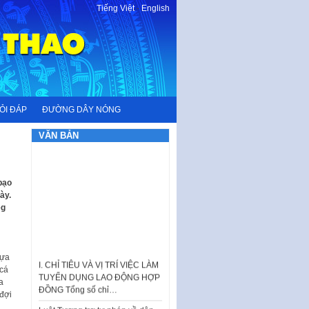
Tiếng Việt
-
English
ỎI ĐÁP
ĐƯỜNG DÂY NÓNG
VĂN BẢN
bạo
ày.
eg
I. CHỈ TIÊU VÀ VỊ TRÍ VIỆC LÀM
tựa
TUYỂN DỤNG LAO ĐỘNG HỢP
 cá
ĐỒNG Tổng số chỉ…
a
đợi
Luật Tương trợ tư pháp về dân