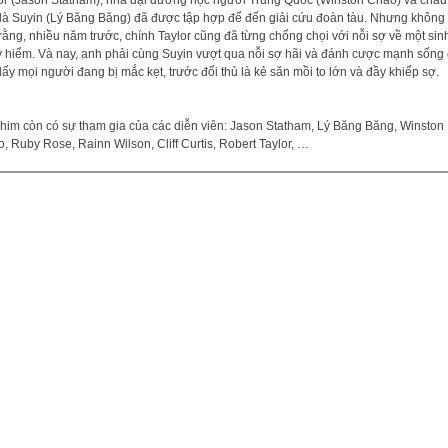
or (Jason Statham), nhà đại dương học người Trung Quốc (Winston Chao) và cháu
là Suyin (Lý Băng Băng) đã được tập hợp để đến giải cứu đoàn tàu. Nhưng không 
 rằng, nhiều năm trước, chính Taylor cũng đã từng chống chọi với nỗi sợ về một sin
 hiểm. Và nay, anh phải cùng Suyin vượt qua nỗi sợ hãi và đánh cược mạnh sống
lấy mọi người đang bị mắc kẹt, trước đối thủ là kẻ săn mồi to lớn và đầy khiếp sợ.
him còn có sự tham gia của các diễn viên: Jason Statham, Lý Băng Băng, Winston
, Ruby Rose, Rainn Wilson, Cliff Curtis, Robert Taylor, …