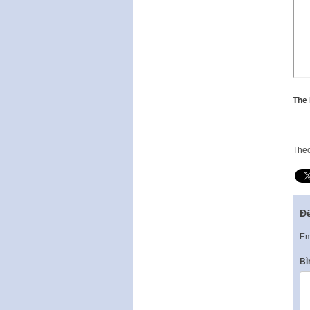
The 
The
Để
Em
Bì