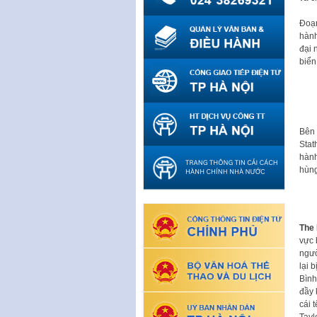
Đoạn
hành
đại 
biển
Bên 
Stat
hành
hùng
The 
vực 
ngườ
lại 
Bình
đầy 
cái 