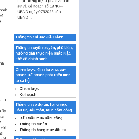
sự và Kế hoạch số 187KH-
UBND ngày 0752026 của
nhất
UBND…
vĩ
ợ
Ban hành Danh mục vị trí khai
thác quảng cáo trên địa bàn
thành phố Hà Nội
Thông tin chỉ đạo điều hành
Kế hoạch Tổ chức Cuộc thi
Thông tin tuyên truyền, phổ biến,
chính luận về bảo vệ nền tảng tư
hướng dẫn thực hiện pháp luật,
tưởng của Đảng…
chế độ chính sách
Công bố công khai dự toán kinh
pha
phí xây dựng pháp luật, hoàn
h
Chiến lược, định hướng, quy
thiện thể chế, chính…
hoạch, kế hoạch phát triển kinh
tế xã hội
Quy định về nghiên cứu, ứng
Chiến lược
dụng khoa học, công nghệ, đổi
mới sáng tạo và chuyển…
Kế hoạch
 khu
Quy định chi tiết và hướng dẫn
Thông tin về dự án, hạng mục
thi hành một số điều của Luật Lý
đầu tư, đấu thầu, mua sắm công
h ấy
lịch tư…
hái
Đấu thầu mua sắm công
h
Thông tin dự án
Sửa đổi, bổ sung một số nội
 với
dung tại Nghị quyết số 30/NQ-
Thông tin hạng mục đầu tư
as
CP ngày 24 tháng 02…