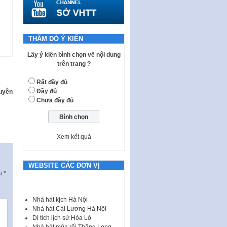
quy phạm pháp luật của HĐND
Thành phố triển khai thi…
Nghị quyết ban hành quy chế
tiếp công dân của Thường trực
THĂM DÒ Ý KIẾN
HĐND, đại biểu HĐND thành…
Lấy ý kiến bình chọn về nội dung
Nghị quyết về một số chính sách
trên trang ?
ưu đãi, hỗ trợ phát triển hạ tầng,
tổ chức…
Rất đầy đủ
Đầy đủ
yễn
Nghị quyết quy định một số nội
Chưa đầy đủ
dung và định mức chi quản lý
hoạt động khoa…
Quy định mức tiền phạt đối với
một số hành vi vi phạm hành
Xem kết quả
chính trong lĩnh…
Phê duyệt Chương trình phát
WEBSITE CÁC ĐƠN VỊ
triển kinh tế số và xã hội số giai
ấu
*
đoạn 2026 -…
I. CHỈ TIÊU VÀ VỊ TRÍ VIỆC LÀM
Nhà hát kịch Hà Nội
TUYỂN DỤNG LAO ĐỘNG HỢP
Nhà hát Cải Lương Hà Nội
ĐỒNG Tổng số chỉ…
Di tích lịch sử Hỏa Lò
Nhà hát múa rối Thăng Long