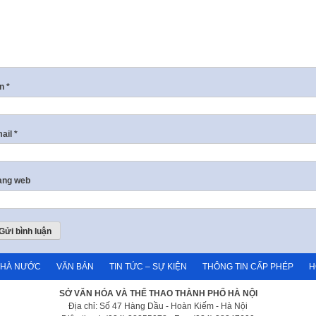
ên
*
ail
*
ang web
NHÀ NƯỚC
VĂN BẢN
TIN TỨC – SỰ KIỆN
THÔNG TIN CẤP PHÉP
H
SỞ VĂN HÓA VÀ THỂ THAO THÀNH PHỐ HÀ NỘI
Địa chỉ: Số 47 Hàng Dầu - Hoàn Kiếm - Hà Nội