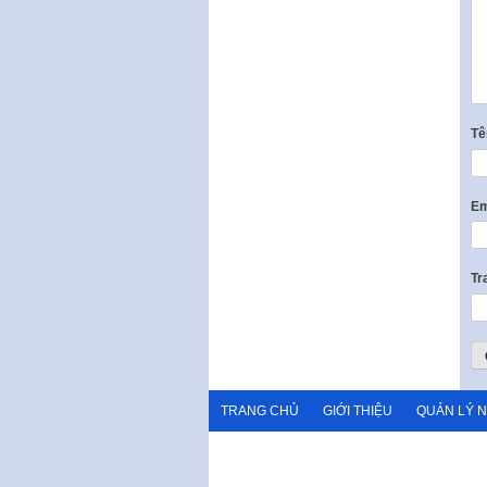
T
Em
Tr
TRANG CHỦ
GIỚI THIỆU
QUẢN LÝ 