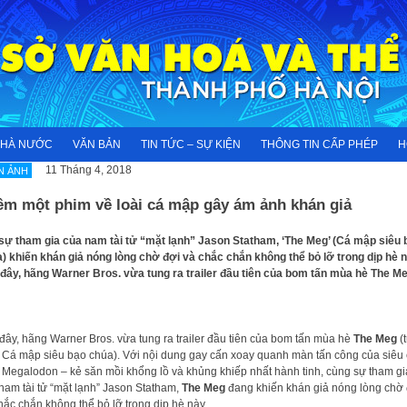
NHÀ NƯỚC
VĂN BẢN
TIN TỨC – SỰ KIỆN
THÔNG TIN CẤP PHÉP
H
11 Tháng 4, 2018
N ẢNH
êm một phim về loài cá mập gây ám ảnh khán giả
 sự tham gia của nam tài tử “mặt lạnh” Jason Statham, ‘The Meg’ (Cá mập siêu 
) khiến khán giả nóng lòng chờ đợi và chắc chắn không thể bỏ lỡ trong dịp hè n
đây, hãng Warner Bros. vừa tung ra trailer đầu tiên của bom tấn mùa hè The M
đây, hãng Warner Bros. vừa tung ra trailer đầu tiên của bom tấn mùa hè
The Meg
(
: Cá mập siêu bạo chúa). Với nội dung gay cấn xoay quanh màn tấn công của siêu
Megalodon – kẻ săn mồi khổng lồ và khủng khiếp nhất hành tinh, cùng sự tham gi
nam tài tử “mặt lạnh” Jason Statham,
The Meg
đang khiến khán giả nóng lòng chờ 
hắc chắn không thể bỏ lỡ trong dịp hè này.