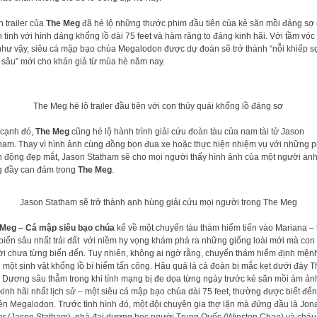
 trailer của
The Meg
đã hé lộ những thước phim đầu tiên của kẻ săn mồi đáng sợ 
 tinh với hình dáng khổng lồ dài 75 feet và hàm răng to đáng kinh hãi. Với tầm vóc 
như vậy, siêu cá mập bạo chúa Megalodon được dự đoán sẽ trở thành “nỗi khiếp s
 sâu” mới cho khán giả từ mùa hè năm nay.
The Meg hé lộ trailer đầu tiên với con thủy quái khổng lồ đáng sợ
cạnh đó,
The Meg
cũng hé lộ hành trình giải cứu đoàn tàu của nam tài tử Jason
ham. Thay vì hình ảnh cùng đồng bọn đua xe hoặc thực hiện nhiệm vụ với những 
 động đẹp mắt, Jason Statham sẽ cho mọi người thấy hình ảnh của một người an
 đầy can đảm trong
The Meg
.
Jason Statham sẽ trở thành anh hùng giải cứu mọi người trong The Meg
Meg – Cá mập siêu bạo chúa
kể về một chuyến tàu thám hiểm tiến vào Mariana –
biển sâu nhất trái đất với niềm hy vọng khám phá ra những giống loài mới mà con
i chưa từng biến đến. Tuy nhiên, không ai ngờ rằng, chuyến thám hiểm định mện
bị một sinh vật khổng lồ bí hiểm tấn công. Hậu quả là cả đoàn bị mắc kẹt dưới đáy T
 Dương sâu thẳm trong khi tính mạng bị đe dọa từng ngày trước kẻ săn mồi ám ản
kinh hãi nhất lịch sử – một siêu cá mập bạo chúa dài 75 feet, thường được biết đến
tên Megalodon. Trước tình hình đó, một đội chuyên gia thợ lặn mà đứng đầu là Jon