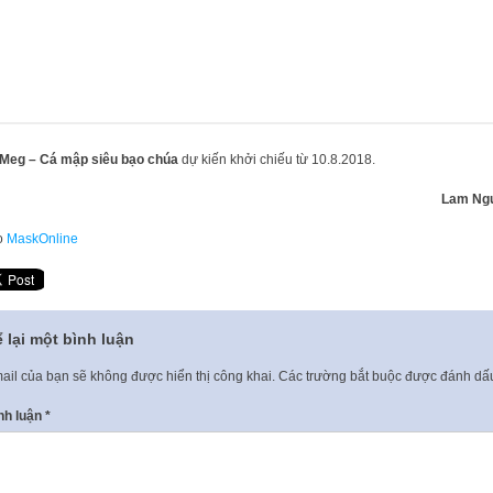
Meg – Cá mập siêu bạo chúa
dự kiến khởi chiếu từ 10.8.2018.
Lam Ngu
o
MaskOnline
 lại một bình luận
ail của bạn sẽ không được hiển thị công khai.
Các trường bắt buộc được đánh d
nh luận
*