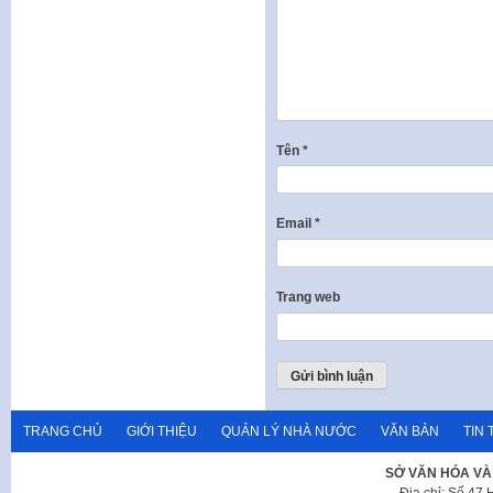
Tên
*
Email
*
Trang web
TRANG CHỦ
GIỚI THIỆU
QUẢN LÝ NHÀ NƯỚC
VĂN BẢN
TIN 
SỞ VĂN HÓA VÀ
Địa chỉ: Số 47