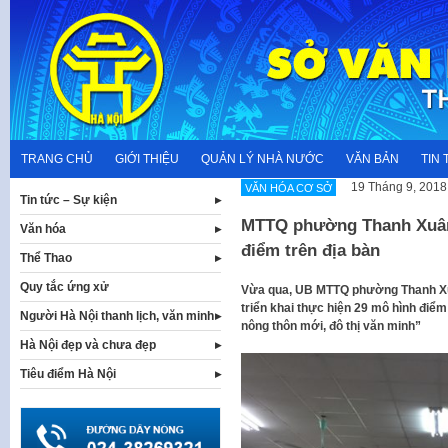
Skip
to
content
TRANG CHỦ
GIỚI THIỆU
QUẢN LÝ NHÀ NƯỚC
VĂN BẢN
TIN 
19 Tháng 9, 2018
VĂN HÓA CƠ SỞ
Tin tức – Sự kiện
MTTQ phường Thanh Xuân 
Văn hóa
điểm trên địa bàn
Thể Thao
Quy tắc ứng xử
Vừa qua, UB MTTQ phường Thanh Xuâ
triển khai thực hiện 29 mô hình điể
Người Hà Nội thanh lịch, văn minh
nông thôn mới, đô thị văn minh”
Hà Nội đẹp và chưa đẹp
Tiêu điểm Hà Nội