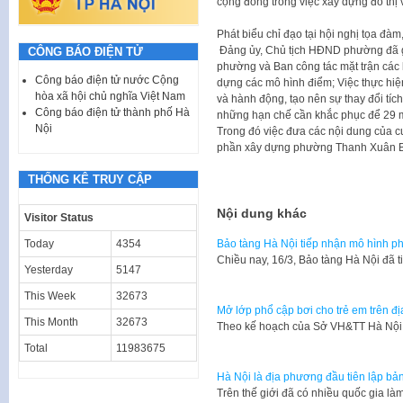
cộng đồng trong việc xây dựng đô thị 
Phát biểu chỉ đạo tại hội nghị tọa đà
Đảng ủy, Chủ tịch HĐND phường đã g
CÔNG BÁO ĐIỆN TỬ
phường và Ban công tác mặt trận các k
Công báo điện tử nước Cộng
dựng các mô hình điểm; Việc thực hiệ
hòa xã hội chủ nghĩa Việt Nam
và hành động, tạo nên sự thay đổi tíc
Công báo điện tử thành phố Hà
những hạn chế cần khắc phục để 29 mô 
Nội
Trong đó việc đưa các nội dung của 
phần xây dựng phường Thanh Xuân Bắ
THỐNG KÊ TRUY CẬP
Nội dung khác
Visitor Status
Today
4354
Bảo tàng Hà Nội tiếp nhận mô hình p
Chiều nay, 16/3, Bảo tàng Hà Nội đã
Yesterday
5147
This Week
32673
Mở lớp phổ cập bơi cho trẻ em trên đ
This Month
32673
Theo kế hoạch của Sở VH&TT Hà Nội,
Total
11983675
Hà Nội là địa phương đầu tiên lập bản
Trên thế giới đã có nhiều quốc gia l