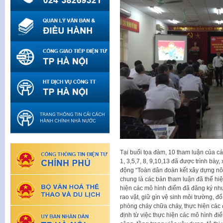
Tại buổi tọa đàm, 10 tham luận của c
1, 3,5,7, 8, 9,10,13 đã được trình bày
động “Toàn dân đoàn kết xây dựng nôn
chung là các bản tham luận đã thể hiệ
hiện các mô hình điểm đã đăng ký như
rao vặt, giữ gìn vệ sinh môi trường, đổ
phòng cháy chữa cháy, thực hiện cá
định từ việc thực hiện các mô hình đi