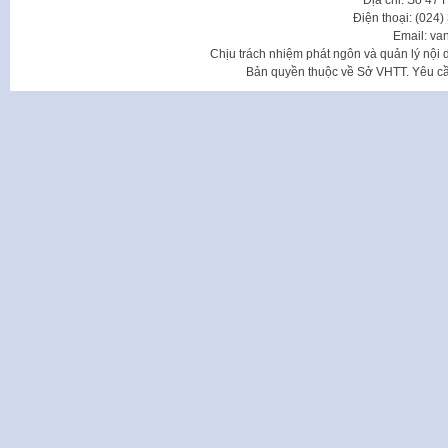
Điện thoại: (024
Email: va
Chịu trách nhiệm phát ngôn và quản lý nộ
Bản quyền thuộc về Sở VHTT. Yêu cầu 