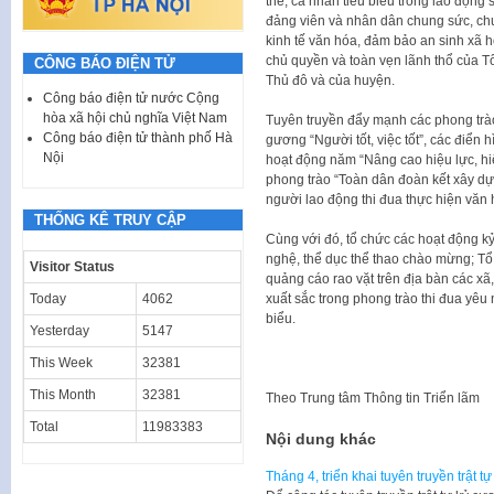
thể, cá nhân tiêu biểu trong lao động 
đảng viên và nhân dân chung sức, chu
kinh tế văn hóa, đảm bảo an sinh xã h
chủ quyền và toàn vẹn lãnh thổ của Tổ
CÔNG BÁO ĐIỆN TỬ
Thủ đô và của huyện.
Công báo điện tử nước Cộng
hòa xã hội chủ nghĩa Việt Nam
Tuyên truyền đẩy mạnh các phong trào 
Công báo điện tử thành phố Hà
gương “Người tốt, việc tốt”, các điển 
Nội
hoạt động năm “Nâng cao hiệu lực, hi
phong trào “Toàn dân đoàn kết xây dự
người lao động thi đua thực hiện văn
THỐNG KÊ TRUY CẬP
Cùng với đó, tổ chức các hoạt động k
nghệ, thể dục thể thao chào mừng; Tổ
Visitor Status
quảng cáo rao vặt trên địa bàn các xã,
Today
4062
xuất sắc trong phong trào thi đua yêu n
biểu.
Yesterday
5147
This Week
32381
This Month
32381
Theo
Trung tâm Thông tin Triển lãm
Total
11983383
Nội dung khác
Tháng 4, triển khai tuyên truyền trật t