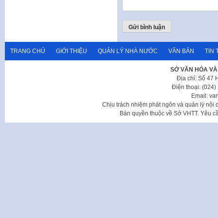
TRANG CHỦ
GIỚI THIỆU
QUẢN LÝ NHÀ NƯỚC
VĂN BẢN
TIN 
SỞ VĂN HÓA VÀ
Địa chỉ: Số 47
Điện thoại: (024
Email: va
Chịu trách nhiệm phát ngôn và quản lý nộ
Bản quyền thuộc về Sở VHTT. Yêu cầu 