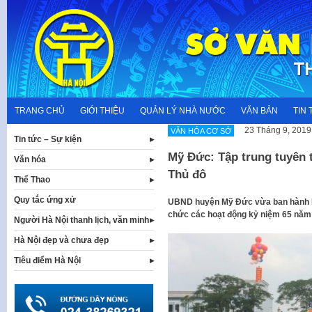
Skip
to
content
TRANG CHỦ
GIỚI THIỆU
QUẢN LÝ NHÀ NƯỚC
VĂN BẢN
TIN 
23 Tháng 9, 2019
VĂN HÓA CƠ SỞ
Tin tức – Sự kiện
Mỹ Đức: Tập trung tuyên 
Văn hóa
Thủ đô
Thể Thao
Quy tắc ứng xử
UBND huyện Mỹ Đức vừa ban hành K
chức các hoạt động kỷ niệm 65 năm 
Người Hà Nội thanh lịch, văn minh
Hà Nội đẹp và chưa đẹp
Tiêu điểm Hà Nội