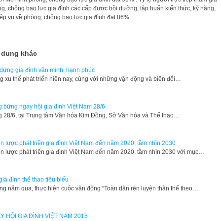
g, chống bạo lực gia đình các cấp được bồi dưỡng, tập huấn kiến thức, kỹ năng,
ệp vụ về phòng, chống bạo lực gia đình đạt 86% .
 dung khác
dựng gia đình văn minh, hạnh phúc
g xu thế phát triển hiện nay, cùng với những vận động và biến đổi…
 bừng ngày hội gia đình Việt Nam 28/6
 28/6, tại Trung tâm Văn hóa Kim Đồng, Sở Văn hóa và Thể thao…
n lược phát triển gia đình Việt Nam đến năm 2020, tầm nhìn 2030
n lược phát triển gia đình Việt Nam đến năm 2020, tầm nhìn 2030 với mục…
gia đình thể thao tiêu biểu
g năm qua, thực hiện cuộc vận động “Toàn dân rèn luyện thân thể theo…
Y HỘI GIA ĐÌNH VIỆT NAM 2015