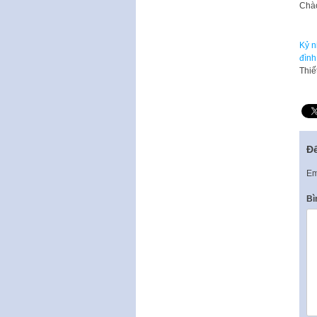
​Chà
Kỷ n
đình
Thiế
Để
Em
Bì