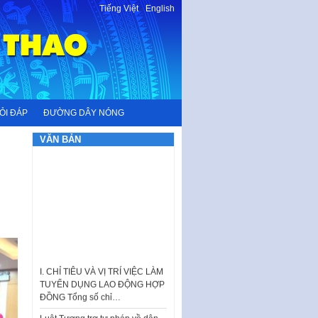
Tiếng Việt
-
English
ỎI ĐÁP
ĐƯỜNG DÂY NÓNG
VĂN BẢN
I. CHỈ TIÊU VÀ VỊ TRÍ VIỆC LÀM
TUYỂN DỤNG LAO ĐỘNG HỢP
ĐỒNG Tổng số chỉ…
Luật Tương trợ tư pháp về dân
sự và Kế hoạch số 187KH-