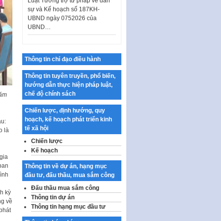
UBND ngày 0752026 của
UBND…
Ban hành Danh mục vị trí khai
thác quảng cáo trên địa bàn
thành phố Hà Nội
Thông tin chỉ đạo điều hành
Kế hoạch Tổ chức Cuộc thi
chính luận về bảo vệ nền tảng tư
Thông tin tuyên truyền, phổ biến,
tưởng của Đảng…
hướng dẫn thực hiện pháp luật,
chế độ chính sách
năm
Công bố công khai dự toán kinh
phí xây dựng pháp luật, hoàn
Chiến lược, định hướng, quy
thiện thể chế, chính…
hoạch, kế hoạch phát triển kinh
au:
tế xã hội
Quy định về nghiên cứu, ứng
o là
dụng khoa học, công nghệ, đổi
Chiến lược
mới sáng tạo và chuyển…
Kế hoạch
gia
Quy định chi tiết và hướng dẫn
ban
Thông tin về dự án, hạng mục
thi hành một số điều của Luật Lý
ình
đầu tư, đấu thầu, mua sắm công
lịch tư…
Đấu thầu mua sắm công
h kỳ
Sửa đổi, bổ sung một số nội
Thông tin dự án
ng về
dung tại Nghị quyết số 30/NQ-
Thông tin hạng mục đầu tư
 phát
CP ngày 24 tháng 02…