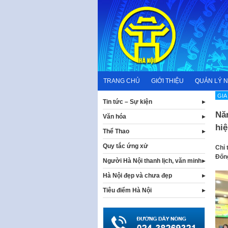
Skip
to
content
TRANG CHỦ
GIỚI THIỆU
QUẢN LÝ 
GIA
Tin tức – Sự kiện
Nă
Văn hóa
hiệ
Thể Thao
Quy tắc ứng xử
Chỉ 
Đốn
Người Hà Nội thanh lịch, văn minh
Hà Nội đẹp và chưa đẹp
Tiêu điểm Hà Nội