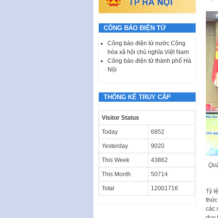
CÔNG BÁO ĐIỆN TỬ
Công báo điện tử nước Cộng
hòa xã hội chủ nghĩa Việt Nam
Công báo điện tử thành phố Hà
Nội
THỐNG KÊ TRUY CẬP
Visitor Status
Today
6852
Yesterday
9020
This Week
43862
Quậ
This Month
50714
Total
12001716
Tỷ l
thức
các 
duy 