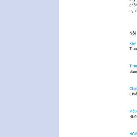
phòn
nghi
Nội
Xây 
Tron
Tưng
Sáng
Chiế
Chiế
Một 
Nhữn
NGÀ