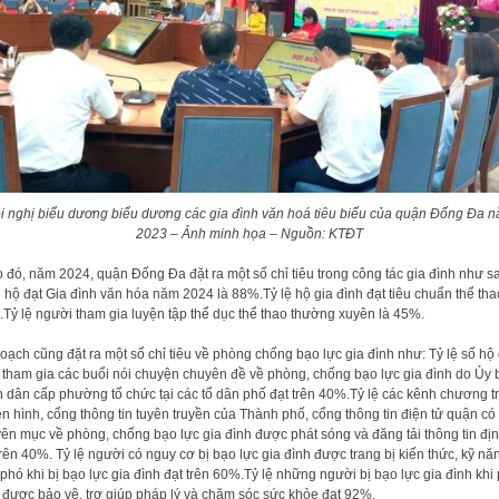
i nghị biểu dương biểu dương các gia đình văn hoá tiêu biểu của quận Đống Đa 
2023 – Ảnh minh họa – Nguồn: KTĐT
 đó, năm 2024, quận Đống Đa đặt ra một số chỉ tiêu trong công tác gia đình như s
ệ hộ đạt Gia đình văn hóa năm 2024 là 88%.Tỷ lệ hộ gia đình đạt tiêu chuẩn thể tha
Tỷ lệ người tham gia luyện tập thể dục thể thao thường xuyên là 45%.
oạch cũng đặt ra một số chỉ tiêu về phòng chống bạo lực gia đình như: Tỷ lệ số hộ 
 tham gia các buổi nói chuyện chuyên đề về phòng, chống bạo lực gia đình do Ủy 
 dân cấp phường tổ chức tại các tổ dân phố đạt trên 40%.Tỷ lệ các kênh chương tr
ền hình, cổng thông tin tuyên truyền của Thành phố, cổng thông tin điện tử quận có
ên mục về phòng, chống bạo lực gia đình được phát sóng và đăng tải thông tin địn
trên 40%. Tỷ lệ người có nguy cơ bị bạo lực gia đình được trang bị kiến thức, kỹ nă
phó khi bị bạo lực gia đình đạt trên 60%.Tỷ lệ những người bị bạo lực gia đình khi
 được bảo vệ, trợ giúp pháp lý và chăm sóc sức khỏe đạt 92%.