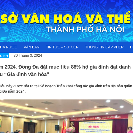
NHÀ NƯỚC
VĂN BẢN
TIN TỨC – SỰ KIỆN
THÔNG TIN CẤP PHÉP
H
30 Tháng 3, 2024
 ĐÌNH
m 2024, Đống Đa đặt mục tiêu 88% hộ gia đình đạt danh
u “Gia đình văn hóa”
tiêu này được đặt ra tại Kế hoạch Triển khai công tác gia đình trên địa bàn quận
g Đa năm 2024.