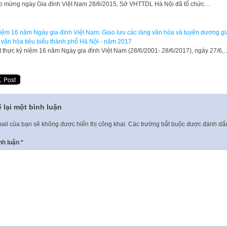
o mừng ngày Gia đình Việt Nam 28/6/2015, Sở VHTTDL Hà Nội đã tổ chức…
iệm 16 năm Ngày gia đình Việt Nam: Giao lưu các làng văn hóa và tuyên dương gi
 văn hóa tiêu biểu thành phố Hà Nội - năm 2017
t thực kỷ niệm 16 năm Ngày gia đình Việt Nam (28/6/2001- 28/6/2017), ngày 27/6,
 lại một bình luận
ail của bạn sẽ không được hiển thị công khai.
Các trường bắt buộc được đánh d
nh luận
*