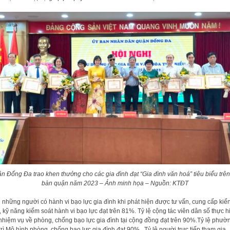
n Đống Đa trao khen thưởng cho các gia đình đạt “Gia đình văn hoá” tiêu biểu trên
bàn quận năm 2023 – Ảnh minh họa – Nguồn: KTĐT
ệ những người có hành vi bạo lực gia đình khi phát hiện được tư vấn, cung cấp kiế
, kỹ năng kiểm soát hành vi bạo lực đạt trên 81%. Tỷ lệ cộng tác viên dân số thực h
nhiệm vụ về phòng, chống bạo lực gia đình tại cộng đồng đạt trên 90%.Tỷ lệ phườ
trì Mô hình phòng, chống bạo lực gia đình đạt 90% . Tỷ lệ người trực tiếp tham gia