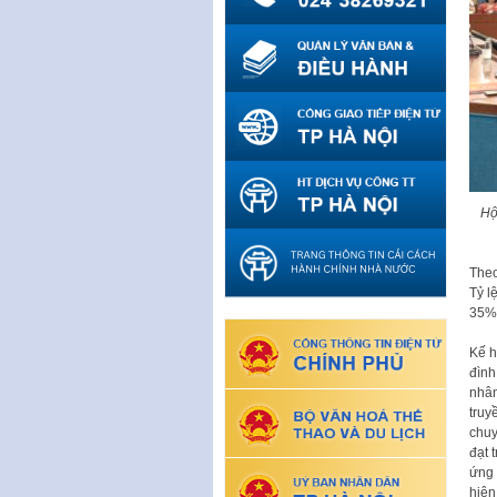
Hộ
Theo
Tỷ l
35%.
Kế h
đình
nhân
truy
chuy
đạt 
ứng 
hiện