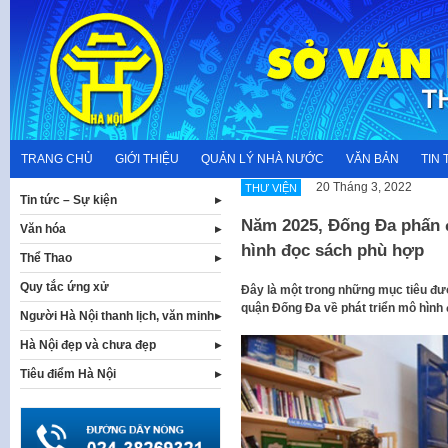
Skip
to
content
TRANG CHỦ
GIỚI THIỆU
QUẢN LÝ NHÀ NƯỚC
VĂN BẢN
TIN 
20 Tháng 3, 2022
THƯ VIỆN
Tin tức – Sự kiện
Năm 2025, Đống Đa phấn 
Văn hóa
hình đọc sách phù hợp
Thể Thao
Quy tắc ứng xử
Đây là một trong những mục tiêu đ
quận Đống Đa về phát triển mô hình 
Người Hà Nội thanh lịch, văn minh
Hà Nội đẹp và chưa đẹp
Tiêu điểm Hà Nội