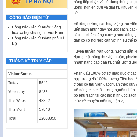
năng tiếp nhận và sử dụng thông tin, t
động, nghiên cứu và giải trí. Khuyến kh
sở.
CÔNG BÁO ĐIỆN TỬ
Về tăng cường các hoạt động thư viện
Công báo điện tử nước Cộng
đến sách như ngày hội đọc sách, các c
hòa xã hội chủ nghĩa Việt Nam
sách… nhằm tăng cường hoạt động giới
Công báo điện tử thành phố Hà
dân có cơ hội tiếp cận với nhiều thể lo
Nội
Tuyên truyền, vận động, hướng dẫn Nh
đọc tại hệ thống thư viện quận, phườ
THỐNG KÊ TRUY CẬP
nhằm nâng cao dân trí, chất lượng đờ
Phấn đấu 100% cơ sở giáo dục ở các b
Visitor Status
hợp, trong đó 100% trường Tiểu học,
Today
5548
thông có thư viện đạt chuẩn theo quy 
Về nâng cao chất lượng nguồn nhân l
Yesterday
8438
bộ phụ trách tại các mô hình đọc sác
This Week
43862
thức về chuyên môn nghiệp vụ.
This Month
57848
Total
12008850