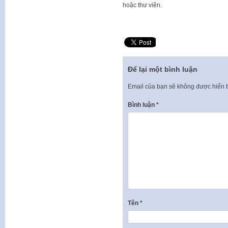
hoặc thư viện.
Để lại một bình luận
Email của bạn sẽ không được hiển t
Bình luận
*
Tên
*