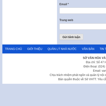
Email
*
Trang web
TRANG CHỦ
GIỚI THIỆU
QUẢN LÝ NHÀ NƯỚC
VĂN BẢN
TIN 
SỞ VĂN HÓA VÀ
Địa chỉ: Số 47
Điện thoại: (024
Email: va
Chịu trách nhiệm phát ngôn và quản lý nộ
Bản quyền thuộc về Sở VHTT. Yêu cầu 