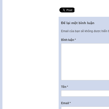
Để lại một bình luận
Email của bạn sẽ không được hiển t
Bình luận
*
Tên
*
Email
*