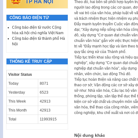
Theo đó, hai bên sẽ phối hợp tuyên t
người lao động trong các cơ quan, đơ
về vai trò của văn hóa, pháp luật về 
CÔNG BÁO ĐIỆN TỬ
và trách nhiệm thực hiện nhiệm vụ phá
Đẩy mạnh tuyên truyền Cuộc vận động
Công báo điện tử nước Cộng
đại; “Xây dựng nếp sống văn hóa công
hòa xã hội chủ nghĩa Việt Nam
đô, xây dựng “Cơ quan đạt chuẩn văn 
Công báo điện tử thành phố Hà
chuẩn văn hóa” gắn với việc thực hiệ
Nội
trị về “Đẩy mạnh học tập và làm theo
quy tắc ứng xử của Thành phố.
Tiếp tục triển khai sâu rộng và hiệu
THỐNG KÊ TRUY CẬP
nghiệp”, xây dựng “Cơ quan đạt chuẩn
nghiệp đạt chuẩn văn hóa”, xây dựng 
nhân, viên chức, lao động Thủ đô.
Visitor Status
Tiếp tục hoàn thiện và nâng cao chất 
Today
8071
thao cơ sở; Vận động các cơ sở xây d
sở như: Nhà văn hóa, Câu lạc bộ văn h
Yesterday
6523
thống, phòng tập, sân tập thể dục thể
This Week
42913
kiện cơ sở vật chất và chuyên môn sẵ
văn hóa, thể thao của công nhân, viên
This Month
42913
công nghiệp, khu chế xuất và nơi có
Total
11993915
Nội dung khác