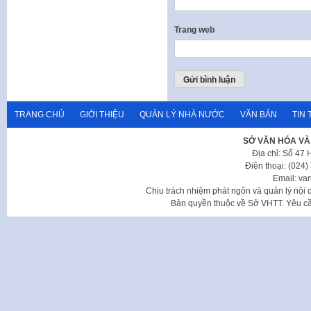
Trang web
TRANG CHỦ
GIỚI THIỆU
QUẢN LÝ NHÀ NƯỚC
VĂN BẢN
TIN 
SỞ VĂN HÓA VÀ
Địa chỉ: Số 47
Điện thoại: (024
Email: va
Chịu trách nhiệm phát ngôn và quản lý nộ
Bản quyền thuộc về Sở VHTT. Yêu cầu 