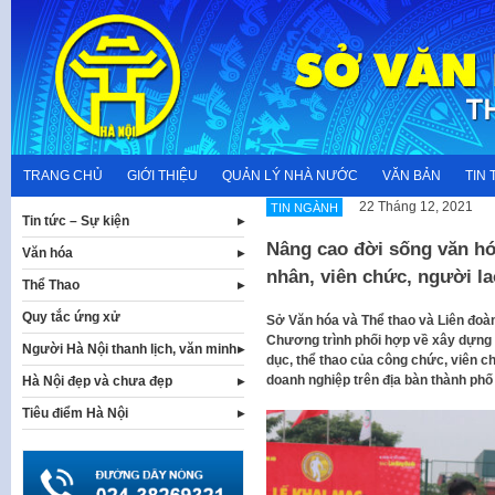
Skip
to
content
TRANG CHỦ
GIỚI THIỆU
QUẢN LÝ NHÀ NƯỚC
VĂN BẢN
TIN 
22 Tháng 12, 2021
TIN NGÀNH
Tin tức – Sự kiện
Nâng cao đời sống văn hó
Văn hóa
nhân, viên chức, người l
Thể Thao
Quy tắc ứng xử
Sở Văn hóa và Thể thao và Liên đoà
Chương trình phối hợp về xây dựng 
Người Hà Nội thanh lịch, văn minh
dục, thể thao của công chức, viên c
doanh nghiệp trên địa bàn thành phố
Hà Nội đẹp và chưa đẹp
Tiêu điểm Hà Nội