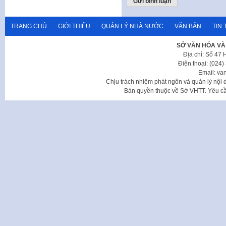
TRANG CHỦ
GIỚI THIỆU
QUẢN LÝ NHÀ NƯỚC
VĂN BẢN
TIN 
SỞ VĂN HÓA VÀ
Địa chỉ: Số 47
Điện thoại: (024
Email: va
Chịu trách nhiệm phát ngôn và quản lý nộ
Bản quyền thuộc về Sở VHTT. Yêu cầu 