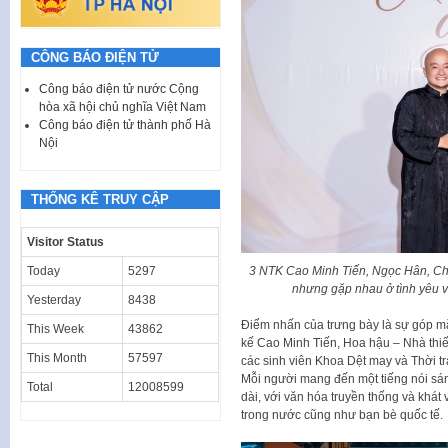
CÔNG BÁO ĐIỆN TỬ
Công báo điện tử nước Cộng
hòa xã hội chủ nghĩa Việt Nam
Công báo điện tử thành phố Hà
Nội
THỐNG KÊ TRUY CẬP
Visitor Status
Today
5297
3 NTK Cao Minh Tiến, Ngọc Hân, Chế
nhưng gặp nhau ở tình yêu v
Yesterday
8438
Điểm nhấn của trưng bày là sự góp mặt
This Week
43862
kế Cao Minh Tiến, Hoa hậu – Nhà thiế
This Month
57597
các sinh viên Khoa Dệt may và Thời t
Mỗi người mang đến một tiếng nói sán
Total
12008599
dài, với văn hóa truyền thống và khá
trong nước cũng như bạn bè quốc tế.