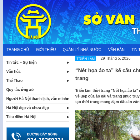
Skip
to
content
TRANG CHỦ
GIỚI THIỆU
QUẢN LÝ NHÀ NƯỚC
VĂN BẢN
TIN 
29 Tháng 5, 2026
TRIỂN LÃM
Tin tức – Sự kiện
“Nét họa áo ta” kể câu c
Văn hóa
trang
Thể Thao
Quy tắc ứng xử
Triển lãm thời trang “Nét họa áo ta”
vẻ đẹp của áo dài và trang phục tr
Người Hà Nội thanh lịch, văn minh
tạo thời trang mang đậm dấu ấn văn 
Hà Nội đẹp và chưa đẹp
Tiêu điểm Hà Nội