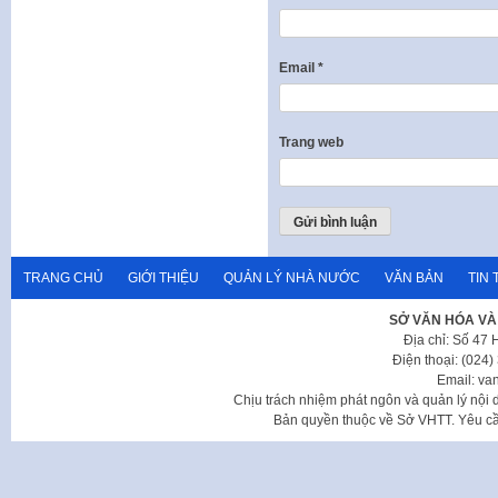
Email
*
Trang web
TRANG CHỦ
GIỚI THIỆU
QUẢN LÝ NHÀ NƯỚC
VĂN BẢN
TIN 
SỞ VĂN HÓA VÀ
Địa chỉ: Số 47
Điện thoại: (024
Email: va
Chịu trách nhiệm phát ngôn và quản lý nộ
Bản quyền thuộc về Sở VHTT. Yêu cầu 