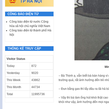
CÔNG BÁO ĐIỆN TỬ
Công báo điện tử nước Cộng
hòa xã hội chủ nghĩa Việt Nam
Công báo điện tử thành phố Hà
Nội
THỐNG KÊ TRUY CẬP
Visitor Status
Today
872
Mi
Yesterday
9020
– Bà Thịnh ạ, vẫn biết bà bán hàng 
trường quá, rất ảnh hưởng đến trẻ nh
This Week
43862
This Month
44734
– Đun bằng gas thì lấy đâu ra lãi hả 
Total
11995736
– Vậy thì bà làm ống hút khói thật ca
khói như vậy, ảnh hưởng đến mọi ngư