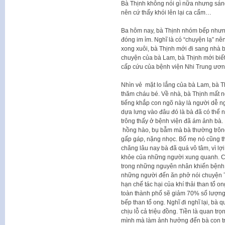
Bà Thịnh không nói gì nữa nhưng sán
nên cứ thấy khói lên lại ca cẩm…
Ba hôm nay, bà Thịnh nhóm bếp nhưng
đóng im ỉm. Nghĩ là có “chuyện lạ” nê
xong xuôi, bà Thịnh mới đi sang nhà b
chuyện của bà Lam, bà Thịnh mới biế
cấp cứu của bệnh viện Nhi Trung ươn
Nhìn vẻ mặt lo lắng của bà Lam, bà Th
thăm cháu bé. Về nhà, bà Thịnh mất n
tiếng khắp con ngõ này là người dễ ng
dựa lưng vào đâu đó là bà đã có thể
trông thấy ở bệnh viện đã ám ảnh bà
hồng hào, bụ bẫm mà bà thường trông 
gấp gáp, nặng nhọc. Bố mẹ nó cũng t
chăng lâu nay bà đã quá vô tâm, vì l
khỏe của những người xung quanh. Có 
trong những nguyên nhân khiến bệnh
những người đến ăn phở nói chuyện 
hạn chế tác hại của khí thải than tổ 
toàn thành phố sẽ giảm 70% số lượng
bếp than tổ ong. Nghĩ đi nghĩ lại, bà
chịu lỗ cả triệu đồng. Tiền là quan t
mình mà làm ảnh hưởng đến bà con t