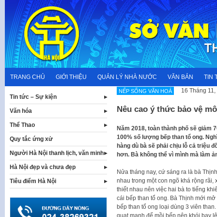
Skip
to
content
TRANG CHỦ
GIỚI THIỆU
QUẢN LÝ NHÀ NƯỚC
VĂN BẢN
TIN 
16 Tháng 11,
NẾP SỐNG VĂN HOÁ
Tin tức – Sự kiện
Nêu cao ý thức bảo vệ mô
Văn hóa
Thể Thao
Năm 2018, toàn thành phố sẽ giảm 7
100% số lượng bếp than tổ ong. Nghĩ 
Quy tắc ứng xử
hàng dù bà sẽ phải chịu lỗ cả triệu 
Người Hà Nội thanh lịch, văn minh
hơn. Bà không thể vì mình mà làm ả
Hà Nội đẹp và chưa đẹp
Nửa tháng nay, cứ sáng ra là bà Thịnh
nhau trong một con ngõ khá rộng rãi, x
Tiêu điểm Hà Nội
thiết nhau nên việc hai bà to tiếng khi
cái bếp than tổ ong. Bà Thịnh mới m
bếp than tổ ong loại dùng 3 viên than
quạt mạnh để mồi bếp nên khói bay l