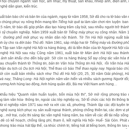
9 hội chuyên ngành: văn học, âm nhạc, mỹ thuật, sân khấu, nhiếp ảnh, điện ảnh,
nghệ dân gian, kiến trúc.
uất bản báo chí và bản tin của ngành, ngay từ năm 1958, Sở đã cho ra tờ báo văn
 chúng phục vụ nông thôn mang tên
Tiếng hát quê ta
làm sân chơi rèn luyện ban
15 năm, tờ báo đã góp phần đào tạo hàng trăm cây bút, sau nhiều người trở thàn
 sỹ chuyên nghiệp. Năm 1959 xuất bản tờ
Tiếng máy
phục vụ công nhân. Năm 1
tờ
Đường phố mới
phục vụ nhân dân nội thành. Tờ
Tin Hà Nội
ngừng xuất bản
h ủy cho ra đời
báo Thủ đô
. Năm 1961, sáp nhập hai tờ
Tiếng máy
và
Đường phố
h Tập san
Văn nghệ Hà Nội
ra hàng tháng, đó là tiền thân của tờ
Người Hà Nội
của
nghệ Hà Nội sau này. Cũng năm 1961, xuất bản tờ
Màn ảnh Hà Nội
sau thành
 ảnh sân khấu
cho đến bây giờ. Sở còn ra hàng tháng
Sổ tay công tác văn hóa 
sau chuyển thành tờ
Thông tin, bản tin Văn hóa Thông tin Hà Nội,
rồi
Văn hóa Hà
hận du lịch có
Du lịch Hà Nội
, Thể thao có báo
Thể thao ngày nay
. Ngoài báo chí
 Sở còn xuất bản nhiều sách như
Thủ đô Hà Nội
(20, 25, 30 năm Giải phóng),
Hà
và
nay
,
Thăng Long- Hà Nội nghìn năm văn hiến
và nhiều sách gương
Người tốt,
gương Anh hùng lao động, Anh hùng quân đội, Bà mẹ Việt Nam anh hùng…
khẩu hiệu "Quanh năm huấn luyện, bốn mùa hội thi", Sở mở rộng phong trào
g làm văn hóa- thông tin, ngoài các lớp nghiệp vụ, Sở tổ chức các hội thi thông ti
từ xí nghiệp năm 1971 sau mở ra với các xã, phường. Thành lập các đội tuyên t
nghệ xung kích phục vụ sản xuất ngoại thành, phòng chống thiên tai, các đơn vị 
g…mở trại, cuộc thi sáng tác văn nghệ hàng năm, ba năm về các đề tài nếp sống
 đẻ có kế hoạch, chống lãng phí, tham ô, kết nghĩa Hà Nội- Huế- Sài Gòn. Phát
phong trào múa hát tập thể, ca khúc chính trị, tiếng hát át tiếng bom, thông tin lưu