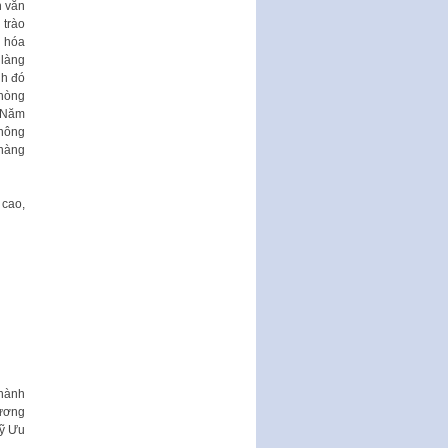
n văn
Thành phố triển khai thi…
 trào
Nghị quyết ban hành quy chế
ự hóa
tiếp công dân của Thường trực
 làng
HĐND, đại biểu HĐND thành…
nh đó
phòng
Nghị quyết về một số chính sách
g…Năm
ưu đãi, hỗ trợ phát triển hạ tầng,
Thông
tổ chức…
 hàng
Nghị quyết quy định một số nội
dung và định mức chi quản lý
 cao,
hoạt động khoa…
Quy định mức tiền phạt đối với
một số hành vi vi phạm hành
chính trong lĩnh…
Phê duyệt Chương trình phát
triển kinh tế số và xã hội số giai
đoạn 2026 -…
thành
hương
sỹ Ưu