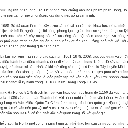
980, ngành phát động liên tục phong trào chống văn hóa phẩm phản động, đồi 
g tệ nạn xã hội, mê tín dị đoan, xây dựng nếp sống văn minh.
1985, Sở đã quan tâm đến xây dựng các đề tài nghiên cứu khoa học, đề ra nhữn
ề lịch sử, hội lễ, nghệ thuật, lối sống, phong tục… giúp cho các ngành nâng cao lý 
 biết thực tiễn để xây dựng các đề án công tác một cách khoa học. Sở cũng
h phố giao trách nhiệm chuẩn bị cho việc đặt tên các đường phố mới để Hội
 dân Thành phố thông qua hàng năm.
ba lần mở rộng Thành phố vào các năm 1961, 1978, 2008, việc tiếp quản và ổn đị
, điều hành hoạt động nhanh chóng đi vào quỹ đạo chung, không để xảy ra mất
 suy tị, thất thoát tài sản. Nhất là khi mở rộng sáp nhập cả tỉnh Hà Tây, huyện Mê Li
 của tỉnh Hòa Bình, lại sáp nhập 3 Sở Văn hóa- Thể thao- Du lịch phải điều chỉn
sắp xếp nơi làm việc cũng là việc phức tạp mà vẫn giải quyết được nhanh chó
 vụ kịp thời lễ kỷ niệm trọng đại 1000 năm Thăng Long- Hà Nội.
nay, Hà Nội có 5.175 di tích lịch sử, văn hóa, kiến trúc trong đó 1.150 đã xếp hạn
 gia, 1.059 xếp hạng cấp Thành phố, với hàng nghìn lễ hội truyền thống. Hoàng 
g Long và Văn Miếu- Quốc Tử Giám là hai trong số di tích quốc gia đặc biệt. Lạ
g di tích và văn hóa phi vật thể được UNESCO công nhận là di sản thế giới cần b
nên văn hóa Hà Nội có tính chất đặc biệt quan trọng đối với quốc gia.
hể thao, Hà Nội là một trong những trung tâm thể thao lớn của cả nước, với nhữn