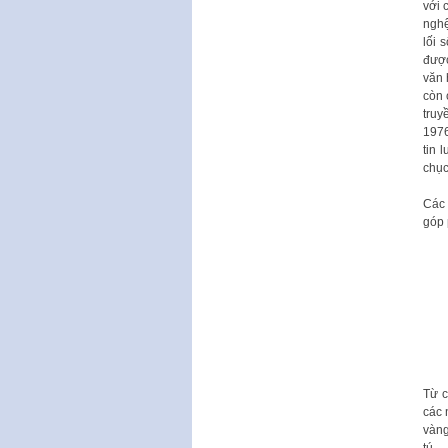
với 
nghệ
lối 
được
văn 
còn 
truy
1976
tin 
chục
Các 
góp 
Từ c
các 
vàng
tú.