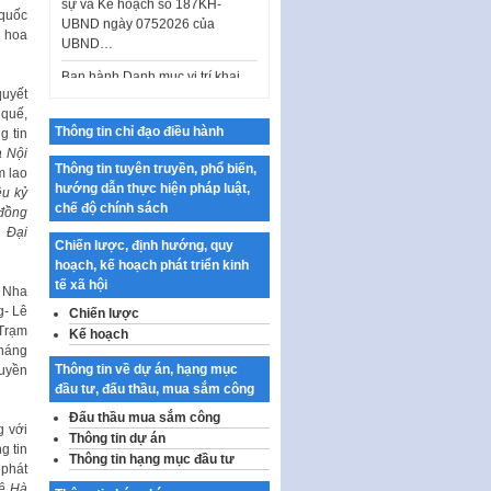
UBND…
 quốc
ờ hoa
Ban hành Danh mục vị trí khai
thác quảng cáo trên địa bàn
thành phố Hà Nội
quyết
 quế,
Kế hoạch Tổ chức Cuộc thi
Thông tin chỉ đạo điều hành
g tin
chính luận về bảo vệ nền tảng tư
à Nội
tưởng của Đảng…
Thông tin tuyên truyền, phổ biến,
m lao
hướng dẫn thực hiện pháp luật,
Công bố công khai dự toán kinh
ều kỷ
chế độ chính sách
phí xây dựng pháp luật, hoàn
 đồng
thiện thể chế, chính…
Đại
Chiến lược, định hướng, quy
Quy định về nghiên cứu, ứng
hoạch, kế hoạch phát triển kinh
dụng khoa học, công nghệ, đổi
tế xã hội
n Nha
mới sáng tạo và chuyển…
g- Lê
Chiến lược
 Trạm
Quy định chi tiết và hướng dẫn
Kế hoạch
kháng
thi hành một số điều của Luật Lý
Thông tin về dự án, hạng mục
ruyền
lịch tư…
đầu tư, đấu thầu, mua sắm công
Sửa đổi, bổ sung một số nội
Đấu thầu mua sắm công
dung tại Nghị quyết số 30/NQ-
g với
Thông tin dự án
CP ngày 24 tháng 02…
g tin
Thông tin hạng mục đầu tư
 phát
Ban hành Chương trình hành
hệ Hà