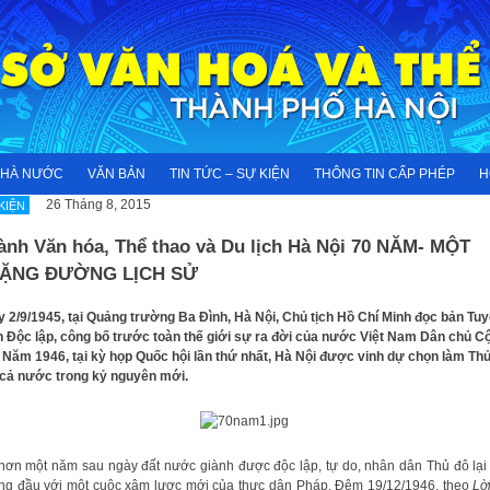
NHÀ NƯỚC
VĂN BẢN
TIN TỨC – SỰ KIỆN
THÔNG TIN CẤP PHÉP
H
26 Tháng 8, 2015
KIỆN
ành Văn hóa, Thể thao và Du lịch Hà Nội 70 NĂM- MỘT
ẶNG ĐƯỜNG LỊCH SỬ
y 2/9/1945, tại Quảng trường Ba Đình, Hà Nội, Chủ tịch Hồ Chí Minh đọc bản Tu
 Độc lập, công bố trước toàn thế giới sự ra đời của nước Việt Nam Dân chủ C
 Năm 1946, tại kỳ họp Quốc hội lần thứ nhất, Hà Nội được vinh dự chọn làm Th
cả nước trong kỷ nguyên mới.
hơn một năm sau ngày đất nước giành được độc lập, tự do, nhân dân Thủ đô lại
g đầu với một cuộc xâm lược mới của thực dân Pháp. Đêm 19/12/1946, theo
Lờ