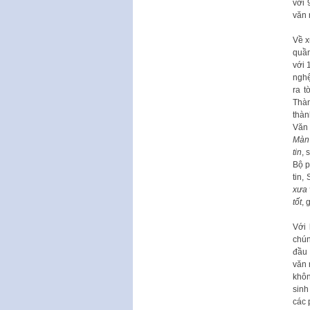
với 
văn 
Về x
quần
với 
nghệ
ra 
Thàn
thàn
Văn 
Màn
tin
, 
Bộ p
tin,
xưa 
tốt
, 
Với 
chún
đầu 
văn 
khôn
sinh
các 