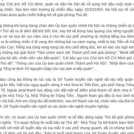
ủa Chủ tịch Hồ Chí Minh, quân và dân Hà Nội đã nổ súng mở đầu cuộc toàn
g chiến. Sau tám năm trường kỳ chiến đấu, ngày 10/10/1954, Hà Nội rực rỡ c
chào đoàn quân chiến thắng trở về giải phóng Thủ đô.
g không khí tưng bừng chào đón Ủy ban quân chính Hà Nội và những chiến sỹ 
ời Thủ đô ra đi đêm đất trời bốc lửa, nay trở về trong hào quang của vòng nguyệt
i cờ và hoa đỏ rực năm cửa ô cho tới các phố phường là những tiếng loa thôn
 ra từ những chiếc ô tô vang lên những bài ca cách mạng, nhất là bài
Tiến về H
Văn Cao. Tiếng loa cũng vang vọng các khu phố đông đúc, len lỏi vào các ngõ xó
 những bài giải thích "
Tám chính sách với Thành phố mới giải phóng", "Mười đi
 của bộ đội, nhân viên vào tiếp quản", "Lời kêu gọi của Chủ tịch Hồ Chí Minh gửi
Thủ đô", "Thông cáo của Ủy ban quân chính Thành phố Hà Nội", "Nhật lệnh của
g Tổng tư lệnh Võ Nguyên Giáp cho các đơn vị tiếp quản
"…
đạo công tác thông tin lúc này là Sở Tuyên truyền văn nghệ đã vào tiếp quả
g tin Bắc Việt của ngụy quyền đóng ở nhà Khai trí Tiến Đức, góc phố Hàng Trốn
 Tổ. Ngoài phát thanh lưu động còn đặt một số điểm phát thanh cố định như ở
g tin nhà Thủy Tạ, Nhà Thông tin Tràng Tiền…Người tham gia đều là học sinh 
n Hà Nội. Anh em công tác rất nhiệt tình, sau trở thành cán bộ, nhân viên của Đài t
h, Sở Tuyên truyền văn nghệ và các đoàn văn nghệ chuyên nghiệp.
in tức
, cơ quan của Ủy ban quân chính ra số đầu đúng ngày Thủ đô giải phón
 nghĩa "Cơ quan thông tin xuất bản tại Thủ đô". Nhà Thủy Tạ trở thành trạm thôn
mối với một số tuyến dây và loa mắc ở các phố chung quanh, đã có những buổi
h cố định với lời mở đầu: "
Đây là buổi phát thanh của Sở Tuyên truyền văn ng