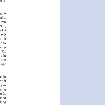
 múa,
Ban hành Chương trình hành
động của Chính phủ thực hiện
Nghị quyết số 02-NQ/TW ngày
 nghệ
17…
 đầu,
THÔNG BÁO Tuyển dụng lao
h văn
động hợp đồng theo Nghị định
960,
số 111/2022/NĐ-CP ngày
 khi
30/12/2022 của Chính…
 mới
 Hội
Sửa đổi, bổ sung một số điều
 báo
của Thông tư số 320/2016/TT-
thông
BTC của Bộ trưởng Bộ Tài…
 Nội
.
, bản
Quy định về quản lý website
 Nội
thương mại điện tử
 việc
Nghị quyết quy định điều kiện,
thủ tục tặng, thu hồi danh hiệu
"Công dân danh dự…
 quần
n bắt
Nghị quyết quy định một số
ruyền
chính sách thúc đẩy nghiên cứu
phòng
khoa học, phát triển công…
 mới,
 động
Nghị quyết công bố Nghị quyết
 động
quy phạm pháp luật của HĐND