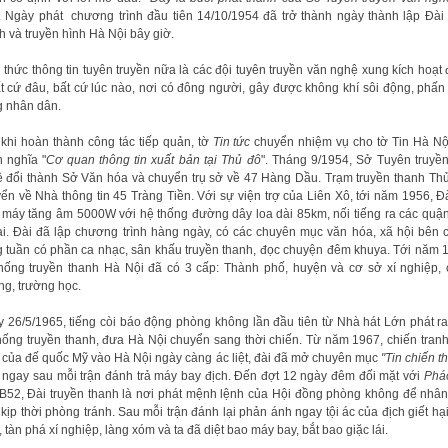
. Ngày phát chương trình đầu tiên 14/10/1954 đã trở thành ngày thành lập Đài
h và truyền hình Hà Nội bây giờ.
 thức thông tin tuyên truyền nữa là các đội tuyên truyền văn nghệ xung kích hoạt
t cứ đâu, bất cứ lúc nào, nơi có đông người, gây được không khí sôi động, phấn
g nhân dân.
khi hoàn thành công tác tiếp quản, tờ
Tin tức
chuyển nhiệm vụ cho tờ Tin Hà Nộ
 nghĩa "
Cơ quan thông tin xuất bản tại Thủ đô
". Tháng 9/1954, Sở Tuyên truyề
 đổi thành Sở Văn hóa và chuyển trụ sở về 47 Hàng Dầu. Trạm truyền thanh Th
ển về Nhà thông tin 45 Tràng Tiền. Với sự viện trợ của Liên Xô, tới năm 1956, Đ
 máy tăng âm 5000W với hệ thống đường dây loa dài 85km, nối tiếng ra các quậ
i. Đài đã lập chương trình hàng ngày, có các chuyên mục văn hóa, xã hội bên 
 tuần có phần ca nhạc, sân khấu truyền thanh, đọc chuyện đêm khuya. Tới năm 
hống truyền thanh Hà Nội đã có 3 cấp: Thành phố, huyện và cơ sở xí nghiệp,
ng, trường học.
 26/5/1965, tiếng còi báo động phòng không lần đầu tiên từ Nhà hát Lớn phát ra
hống truyền thanh, đưa Hà Nội chuyển sang thời chiến. Từ năm 1967, chiến tran
 của đế quốc Mỹ vào Hà Nội ngày càng ác liệt, đài đã mở chuyên mục
"Tin chiến t
 ngay sau mỗi trận đánh trả máy bay địch. Đến đợt 12 ngày đêm đối mặt với
Phá
B52, Đài truyền thanh là nơi phát mệnh lệnh của Hội đồng phòng không để nhâ
, kịp thời phòng tránh. Sau mỗi trận đánh lại phản ánh ngay tội ác của địch giết hạ
, tàn phá xí nghiệp, làng xóm và ta đã diệt bao máy bay, bắt bao giặc lái.