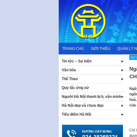
Skip
to
content
TRANG CHỦ
GIỚI THIỆU
QUẢN LÝ 
SỰ 
Tin tức – Sự kiện
Ng
Văn hóa
CH
Thể Thao
Quy tắc ứng xử
​Ngà
ngôn
Người Hà Nội thanh lịch, văn minh
hoà.
của 
Hà Nội đẹp và chưa đẹp
Tiêu điểm Hà Nội
Chỉ 
đươn