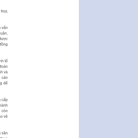
trụy,
g vấn
luận,
 được
 đồng
nh tổ
 đoàn
nh và
h cán
ng để
g cấp
thành
i còn
ảo vệ
g sân