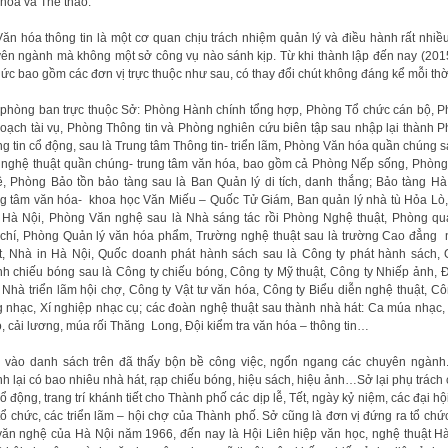
hóa và Thể thao.
ăn hóa thông tin là một cơ quan chịu trách nhiệm quản lý và điều hành rất nhiề
ên ngành mà không một sở công vụ nào sánh kịp. Từ khi thành lập đến nay (201
hức bao gồm các đơn vị trực thuộc như sau, có thay đổi chút không đáng kể mỗi thời
phòng ban trực thuộc Sở: Phòng Hành chính tổng hợp, Phòng Tổ chức cán bộ, 
oạch tài vụ, Phòng Thông tin và Phòng nghiên cứu biên tập sau nhập lại thành 
g tin cổ động, sau là Trung tâm Thông tin- triển lãm, Phòng Văn hóa quần chúng s
nghệ thuật quần chúng- trung tâm văn hóa, bao gồm cả Phòng Nếp sống, Phòn
, Phòng Bảo tồn bảo tàng sau là Ban Quản lý di tích, danh thắng; Bảo tàng Hà
g tâm văn hóa- khoa học Văn Miếu – Quốc Tử Giám, Ban quản lý nhà tù Hỏa Lò
 Hà Nội, Phòng Văn nghệ sau là Nhà sáng tác rồi Phòng Nghệ thuật, Phòng qu
chí, Phòng Quản lý văn hóa phẩm, Trường nghệ thuật sau là trường Cao đẳng
t, Nhà in Hà Nội, Quốc doanh phát hành sách sau là Công ty phát hành sách,
h chiếu bóng sau là Công ty chiếu bóng, Công ty Mỹ thuật, Công ty Nhiếp ảnh, Đ
 Nhà triển lãm hội chợ, Công ty Vật tư văn hóa, Công ty Biểu diễn nghệ thuật, Cô
 nhạc, Xí nghiệp nhạc cụ; các đoàn nghệ thuật sau thành nhà hát: Ca múa nhạc, 
, cải lương, múa rối Thăng Long, Đội kiểm tra văn hóa – thông tin…
 vào danh sách trên đã thấy bộn bề công việc, ngổn ngang các chuyên ngành
h lại có bao nhiêu nhà hát, rạp chiếu bóng, hiệu sách, hiệu ảnh…Sở lại phụ trách
cổ động, trang trí khánh tiết cho Thành phố các dịp lễ, Tết, ngày kỷ niệm, các đại hộ
tổ chức, các triển lãm – hội chợ của Thành phố. Sở cũng là đơn vị đứng ra tổ chứ
văn nghệ của Hà Nội năm 1966, đến nay là Hội Liên hiệp văn học, nghệ thuật H