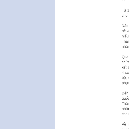
Từ 1
chốn
Năm 
đề v
hiểu
Thàn
nhân
Qua 
chức
kết,
4 xã
bộ, 
phục
Đến 
quốc
Thăn
nhữn
cho 
Về T