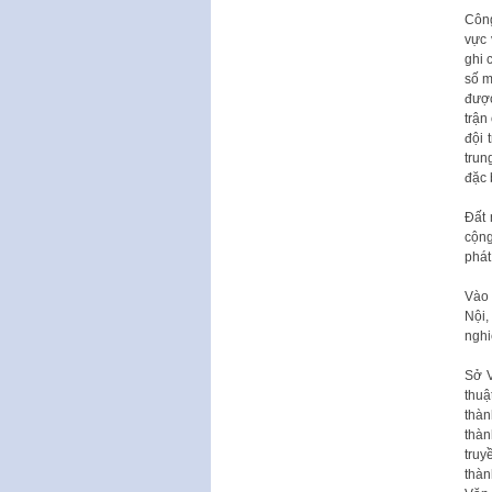
Công
vực 
ghi 
số m
được
trận
đội 
trun
đặc 
Đất 
cộng
phát
Vào 
Nội,
nghi
Sở V
thuậ
thàn
thàn
truy
thàn