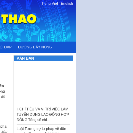
Tiếng Việt
-
English
ỎI ĐÁP
ĐƯỜNG DÂY NÓNG
VĂN BẢN
yên
ộng
ủ đô
I. CHỈ TIÊU VÀ VỊ TRÍ VIỆC LÀM
TUYỂN DỤNG LAO ĐỘNG HỢP
ĐỒNG Tổng số chỉ…
Luật Tương trợ tư pháp về dân
sự và Kế hoạch số 187KH-
 phải
UBND ngày 0752026 của
i kêu