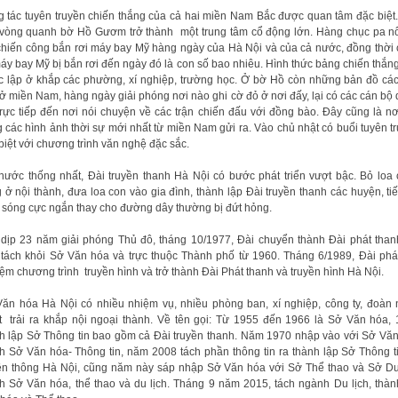
 tác tuyên truyền chiến thắng của cả hai miền Nam Bắc được quan tâm đặc biệt
vòng quanh bờ Hồ Gươm trở thành một trung tâm cổ động lớn. Hàng chục pa n
chiến công bắn rơi máy bay Mỹ hàng ngày của Hà Nội và của cả nước, đồng thời
áy bay Mỹ bị bắn rơi đến ngày đó là con số bao nhiêu. Hình thức bảng chiến thắn
 lập ở khắp các phường, xí nghiệp, trường học. Ở bờ Hồ còn những bản đồ cá
 ở miền Nam, hàng ngày giải phóng nơi nào ghi cờ đỏ ở nơi đấy, lại có các cán bộ
trực tiếp đến nơi nói chuyện về các trận chiến đấu với đồng bào. Đây cũng là nơ
g các hình ảnh thời sự mới nhất từ miền Nam gửi ra. Vào chủ nhật có buổi tuyên t
biệt với chương trình văn nghệ đặc sắc.
nước thống nhất, Đài truyền thanh Hà Nội có bước phát triển vượt bậc. Bỏ loa
 ở nội thành, đưa loa con vào gia đình, thành lập Đài truyền thanh các huyện, tiế
 sóng cực ngắn thay cho đường dây thường bị đứt hỏng.
dịp 23 năm giải phóng Thủ đô, tháng 10/1977, Đài chuyển thành Đài phát tha
 tách khỏi Sở Văn hóa và trực thuộc Thành phố từ 1960. Tháng 6/1989, Đài phá
ệm chương trình truyền hình và trở thành Đài Phát thanh và truyền hình Hà Nội.
ăn hóa Hà Nội có nhiều nhiệm vụ, nhiều phòng ban, xí nghiệp, công ty, đoàn
t trải ra khắp nội ngoại thành. Về tên gọi: Từ 1955 đến 1966 là Sở Văn hóa,
h lập Sở Thông tin bao gồm cả Đài truyền thanh. Năm 1970 nhập vào với Sở Vă
h Sở Văn hóa- Thông tin, năm 2008 tách phần thông tin ra thành lập Sở Thông t
ền thông Hà Nội, cũng năm này sáp nhập Sở Văn hóa với Sở Thể thao và Sở Du
h Sở Văn hóa, thể thao và du lịch. Tháng 9 năm 2015, tách ngành Du lịch, thà