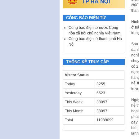
Nội
"
than
CÔNG BÁO ĐIỆN TỬ
Hình
ở bấ
Công báo điện tử nước Cộng
tron
hòa xã hội chủ nghĩa Việt Nam
Công báo điện tử thành phố Hà
Sau 
Nội
danh
nghệ
chuy
THỐNG KÊ TRUY CẬP
có 2
ngoạ
Visitor Status
hàng
hệ t
Today
3255
trườ
Yesterday
6523
Ngày
This Week
38097
hệ t
hoại
This Month
38097
phát
Total
11989099
bay
biết
lành