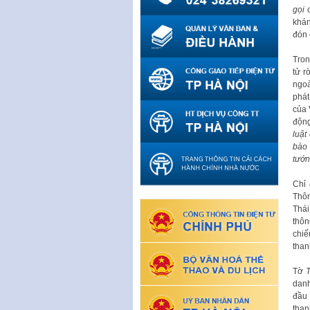
gọi
c
khán
đón 
Tron
tử r
ngoà
phát
của 
động
luật
bào 
tướn
Chỉ 
Thôn
Thái
thôn
chiế
than
Tờ
T
danh
đầu 
than