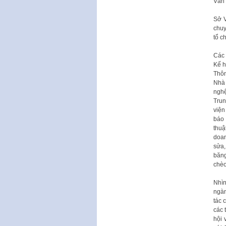
Văn 
Sở V
chuy
tổ c
Các 
Kế h
Thôn
Nhà 
nghệ
Trun
viện
báo 
thuậ
doan
sửa,
băng
chèo
Nhìn
ngàn
tác 
các 
hội 