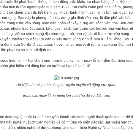
các cuộc thi phát thanh, thông tin lưu động, sân khấu, ca nhạc hàng năm. Hội diễ
 đầu tiên là của ngành giáo dục năm 1971. Khi chiến tranh phá hoại nổ ra, phong
sống thời chiến giản dị, tiết kiệm, vui khỏe, lành mạnh, văn minh lịch sự, quân s
 mở rộng. Sau này là phong trào xây dựng gia đình văn hóa, tổ dân phố văn hóa,
hóa trong cuộc vận động Toàn dân đoàn kết xây dựng đời sống văn hóa. Bên cạ
có các phong trào đọc sách, kể chuyện sách, xây dựng câu lạc bộ, nhà văn hóa, 
ền thống, viết sử cách mạng địa phương, tu bổ, bảo vệ các di tích được xếp hạn
 tuyên truyền cho việc đưa dân đi xây dựng vùng kinh tế mới ở Lâm Đồng, Đội 
lưu động của Sở đã đi các quận, huyện cổ vũ người đi rồi lại vào vùng đất mới
 lần phục vụ bà con nơi định cư.
cuộc triển lãm – hội chợ trong những dịp kỷ niệm ngày lễ lớn đều đạt hiệu quả
phần giới thiệu với đồng bào cả nước và bạn bè quốc tế.
Hà Nội thêm đẹp nhờ công tác tuyên truyền cổ động trực quan
trong các ngày lễ, kỷ niệm lớn của Thủ đô và đất nước
ác đoàn nghệ thuật tư nhân chuyển thành các đoàn nghệ thuật quốc doanh rồi 
nhà hát, nghệ thuật chuyên nghiệp đã có những vở diễn đặc sắc đạt nhiều huy c
 hội diễn, nhiều nghệ sỹ được phong tặng danh hiệu Nghệ sỹ Nhân dân, Nghệ 