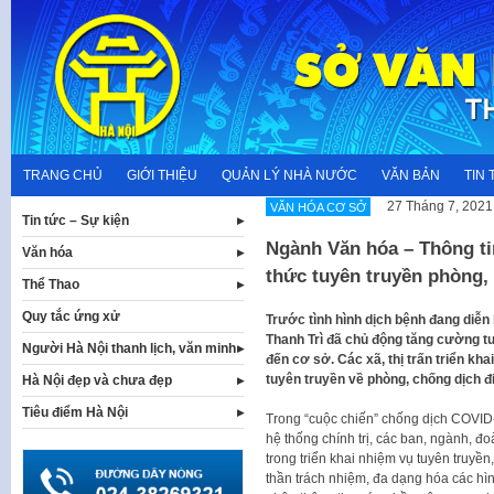
Skip
to
content
TRANG CHỦ
GIỚI THIỆU
QUẢN LÝ NHÀ NƯỚC
VĂN BẢN
TIN 
27 Tháng 7, 2021
VĂN HÓA CƠ SỞ
Tin tức – Sự kiện
Ngành Văn hóa – Thông ti
Văn hóa
thức tuyên truyền phòng,
Thể Thao
Quy tắc ứng xử
Trước tình hình dịch bệnh đang diễn
Thanh Trì đã chủ động tăng cường tu
Người Hà Nội thanh lịch, văn minh
đến cơ sở. Các xã, thị trấn triển kh
tuyên truyền về phòng, chống dịch đ
Hà Nội đẹp và chưa đẹp
Tiêu điểm Hà Nội
Trong “cuộc chiến” chống dịch COVID
hệ thống chính trị, các ban, ngành, đo
trong triển khai nhiệm vụ tuyên truyề
thần trách nhiệm, đa dạng hóa các hì