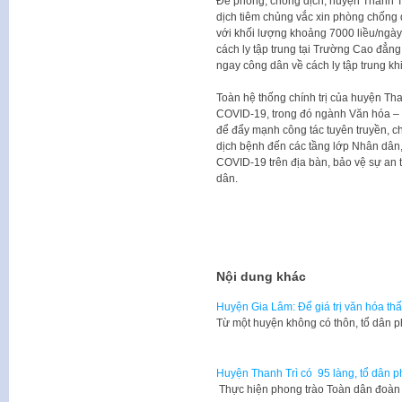
Để phòng, chống dịch, huyện Thanh T
dịch tiêm chủng vắc xin phòng chống 
với khối lượng khoảng 7000 liều/ngày
cách ly tập trung tại Trường Cao đẳn
ngay công dân về cách ly tập trung k
Toàn hệ thống chính trị của huyện Th
COVID-19, trong đó ngành Văn hóa – T
để đẩy mạnh công tác tuyên truyền, ch
dịch bệnh đến các tầng lớp Nhân dân,
COVID-19 trên địa bàn, bảo vệ sự an 
dân.
Nội dung khác
Huyện Gia Lâm: Để giá trị văn hóa th
Từ một huyện không có thôn, tổ dân 
Huyện Thanh Trì có 95 làng, tổ dân p
Thực hiện phong trào Toàn dân đoàn