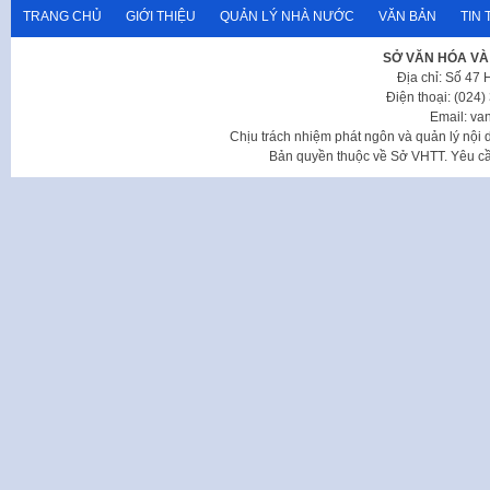
TRANG CHỦ
GIỚI THIỆU
QUẢN LÝ NHÀ NƯỚC
VĂN BẢN
TIN 
SỞ VĂN HÓA VÀ
Địa chỉ: Số 47
Điện thoại: (024
Email: va
Chịu trách nhiệm phát ngôn và quản lý nộ
Bản quyền thuộc về Sở VHTT. Yêu cầu 