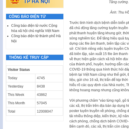
Tăng cường k
Ảnh: Thu Hồ
CÔNG BÁO ĐIỆN TỬ
Trước tình hình dịch bệnh diễn biến 
Công báo điện tử nước Cộng
đã chủ động tăng cường tuyên truyền 
hòa xã hội chủ nghĩa Việt Nam
phát thanh huyện tăng khung giờ, thời
Công báo điện tử thành phố Hà
sóng nghiêm túc. Để tăng hiệu quả tu
Nội
dựng các file âm thanh, biên tập các
sở. Chỉ tính riêng việc tuyên truyền 
đã biên tập, sản xuất 15 file âm than
THỐNG KÊ TRUY CẬP
về thực hiện giãn cách xã hội trên đị
của thành phố, huyện, hướng dẫn cách
COVID-19 thông qua hình thức hỏi đá
Visitor Status
bệnh tại Việt Nam cũng như thế giới, 
Today
4745
liệu, gửi cho 16 xã, thị trấn để kịp t
hiểu rõ các quy định của Nhà nước, T
Yesterday
8438
không hoang mang nhưng cũng không c
This Week
43862
Với phương châm “vào từng ngõ, gõ từ
This Month
57045
các xã, thị trấn trên địa bàn áp dụng 
poster tuyên truyền về phòng, chống 
Total
12008047
tải nhiều thông điệp, kiến thức, kỹ nă
cách phòng, chống dịch bệnh COVID-1
Bên cạnh đó, các xã, thị trấn còn căn