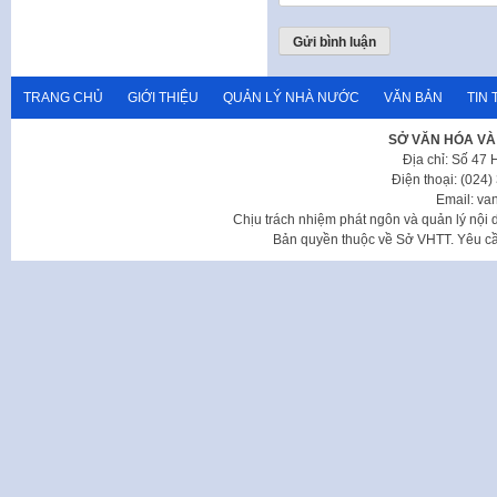
TRANG CHỦ
GIỚI THIỆU
QUẢN LÝ NHÀ NƯỚC
VĂN BẢN
TIN 
SỞ VĂN HÓA VÀ
Địa chỉ: Số 47
Điện thoại: (024
Email: va
Chịu trách nhiệm phát ngôn và quản lý nộ
Bản quyền thuộc về Sở VHTT. Yêu cầu 