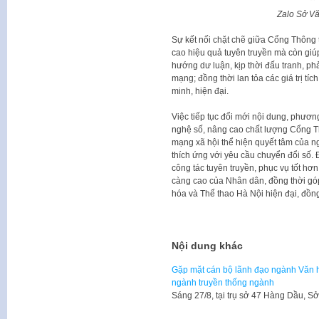
Zalo Sở Vă
Sự kết nối chặt chẽ giữa Cổng Thông 
cao hiệu quả tuyên truyền mà còn gi
hướng dư luận, kịp thời đấu tranh, phả
mạng; đồng thời lan tỏa các giá trị tí
minh, hiện đại.
Việc tiếp tục đổi mới nội dung, phươn
nghệ số, nâng cao chất lượng Cổng Th
mạng xã hội thể hiện quyết tâm của n
thích ứng với yêu cầu chuyển đổi số.
công tác tuyên truyền, phục vụ tốt hơn
càng cao của Nhân dân, đồng thời gó
hóa và Thể thao Hà Nội hiện đại, đồng 
Nội dung khác
Gặp mặt cán bộ lãnh đạo ngành Văn h
ngành truyền thống ngành
Sáng 27/8, tại trụ sở 47 Hàng Dầu, 