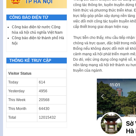
công tác thông tin, tuyên truyền đứng 
hình thức và phương thức triển khai. 
trực tiếp góp phần xây dựng nền tảng t
CÔNG BÁO ĐIỆN TỬ
việc đổi mới công tác tuyên truyền kh
cấp thiết trong giai đoạn hiện nay.
Công báo điện tử nước Cộng
hòa xã hội chủ nghĩa Việt Nam
Thực tiễn cho thấy, nhu cầu tiếp nhậ
Công báo điện tử thành phố Hà
chóng và trực quan, đặc biệt trong mô
Nội
thống nếu không được đổi mới sẽ khó đ
cảnh mạng xã hội phát triển mạnh mẽ,
Do đó, việc ứng dụng công nghệ số, k
THỐNG KÊ TRUY CẬP
nền tảng mạng xã hội trở thành xu hư
truyền của ngành.
Visitor Status
Today
614
Yesterday
4956
This Week
20568
This Month
64430
Total
12015432