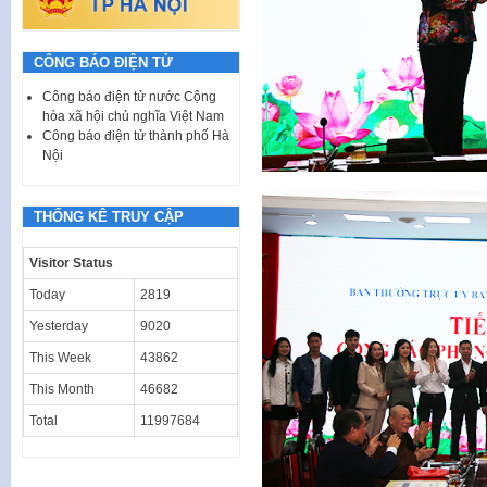
CÔNG BÁO ĐIỆN TỬ
Công báo điện tử nước Cộng
hòa xã hội chủ nghĩa Việt Nam
Công báo điện tử thành phố Hà
Nội
THỐNG KÊ TRUY CẬP
Visitor Status
Today
2819
Yesterday
9020
This Week
43862
This Month
46682
Total
11997684