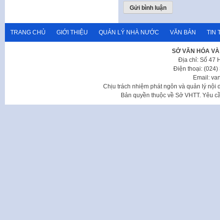
TRANG CHỦ
GIỚI THIỆU
QUẢN LÝ NHÀ NƯỚC
VĂN BẢN
TIN 
SỞ VĂN HÓA VÀ
Địa chỉ: Số 47
Điện thoại: (024
Email: va
Chịu trách nhiệm phát ngôn và quản lý nộ
Bản quyền thuộc về Sở VHTT. Yêu cầu 