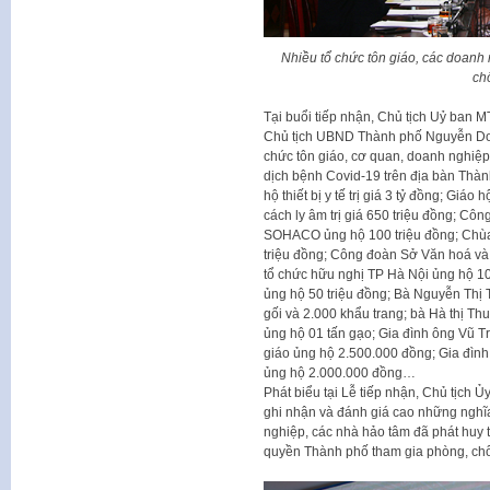
Nhiều tổ chức tôn giáo, các doanh
ch
Tại buổi tiếp nhận, Chủ tịch Uỷ ba
Chủ tịch UBND Thành phố Nguyễn Doãn
chức tôn giáo, cơ quan, doanh nghiệp
dịch bệnh Covid-19 trên địa bàn Thà
hộ thiết bị y tế trị giá 3 tỷ đồng; Gi
cách ly âm trị giá 650 triệu đồng; C
SOHACO ủng hộ 100 triệu đồng; Chùa
triệu đồng; Công đoàn Sở Văn hoá và 
tổ chức hữu nghị TP Hà Nội ủng hộ 10
ủng hộ 50 triệu đồng; Bà Nguyễn Thị 
gối và 2.000 khẩu trang; bà Hà thị 
ủng hộ 01 tấn gạo; Gia đình ông Vũ 
giáo ủng hộ 2.500.000 đồng; Gia đìn
ủng hộ 2.000.000 đồng…
Phát biểu tại Lễ tiếp nhận, Chủ tịc
ghi nhận và đánh giá cao những nghĩ
nghiệp, các nhà hảo tâm đã phát huy t
quyền Thành phố tham gia phòng, chố