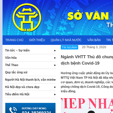
Skip
to
content
TRANG CHỦ
GIỚI THIỆU
QUẢN LÝ NHÀ NƯỚC
VĂN BẢN
TIN 
20 Tháng 3, 2020
TIN NGÀNH
Tin tức – Sự kiện
Ngành VHTT Thủ đô chung
Văn hóa
dịch bệnh Covid-19
Thể Thao
Quy tắc ứng xử
Hưởng ứng cuộc phát động do Ủy ba
MTTQ Việt Nam TP Hà Nội đã tiếp nh
Người Hà Nội thanh lịch, văn minh
cơ quan, đơn vị, doanh nghiệp, các 
phòng chống dịch Covid-19, Công đo
Hà Nội đẹp và chưa đẹp
triệu đồng.
Tiêu điểm Hà Nội