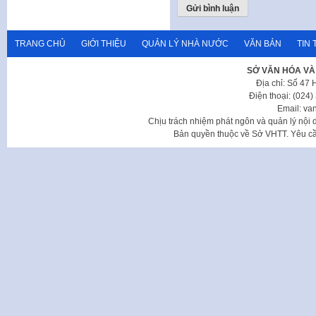
TRANG CHỦ
GIỚI THIỆU
QUẢN LÝ NHÀ NƯỚC
VĂN BẢN
TIN 
SỞ VĂN HÓA VÀ
Địa chỉ: Số 47
Điện thoại: (024
Email: va
Chịu trách nhiệm phát ngôn và quản lý nộ
Bản quyền thuộc về Sở VHTT. Yêu cầu 