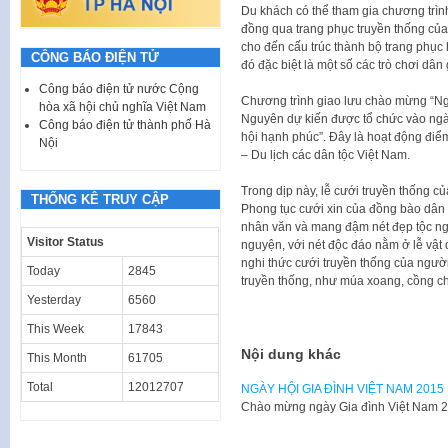
Du khách có thể tham gia chương trìn
đồng qua trang phục truyền thống của 
cho đến cấu trúc thành bộ trang phục 
CÔNG BÁO ĐIỆN TỬ
đó đặc biệt là một số các trò chơi dâ
Công báo điện tử nước Cộng
Chương trình giao lưu chào mừng “Ng
hòa xã hội chủ nghĩa Việt Nam
Nguyên dự kiến được tổ chức vào ngày
Công báo điện tử thành phố Hà
hội hạnh phúc”. Đây là hoạt động điể
Nội
– Du lịch các dân tộc Việt Nam.
Trong dịp này, lễ cưới truyền thống củ
THỐNG KÊ TRUY CẬP
Phong tục cưới xin của đồng bào dân t
nhân văn và mang đậm nét đẹp tộc ng
Visitor Status
nguyện, với nét độc đáo nằm ở lễ vật 
nghi thức cưới truyền thống của người
Today
2845
truyền thống, như múa xoang, cồng c
Yesterday
6560
This Week
17843
Nội dung khác
This Month
61705
Total
12012707
NGÀY HỘI GIA ĐÌNH VIỆT NAM 2015
​Chào mừng ngày Gia đình Việt Nam 