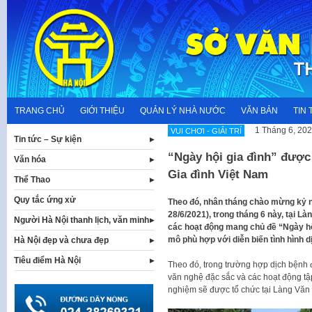
Skip
to
content
TRANG CHỦ
GIỚI THIỆU
QUẢN LÝ NHÀ NƯỚC
VĂN BẢN
TIN 
1 Tháng 6, 20
VUI CHƠI - GIẢI TRÍ
Tin tức – Sự kiện
“Ngày hội gia đình” được
Văn hóa
Gia đình Việt Nam
Thể Thao
Quy tắc ứng xử
Theo đó, nhân tháng chào mừng kỷ n
28/6/2021), trong tháng 6 này, tại Là
Người Hà Nội thanh lịch, văn minh
các hoạt động mang chủ đề “Ngày hộ
mô phù hợp với diễn biến tình hình 
Hà Nội đẹp và chưa đẹp
Tiêu điểm Hà Nội
Theo đó, trong trường hợp dịch bệnh 
văn nghệ đặc sắc và các hoạt động tập
nghiệm sẽ được tổ chức tại Làng Văn 