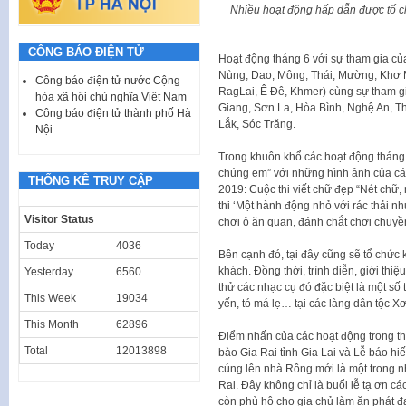
Nhiều hoạt động hấp dẫn được tổ ch
CÔNG BÁO ĐIỆN TỬ
Hoạt động tháng 6 với sự tham gia củ
Nùng, Dao, Mông, Thái, Mường, Khơ M
Công báo điện tử nước Cộng
RagLai, Ê Đê, Khmer) cùng sự tham g
hòa xã hội chủ nghĩa Việt Nam
Giang, Sơn La, Hòa Bình, Nghệ An, T
Công báo điện tử thành phố Hà
Lắk, Sóc Trăng.
Nội
Trong khuôn khổ các hoạt động tháng 
chúng em” với những hình ảnh của cá
THỐNG KÊ TRUY CẬP
2019: Cuộc thi viết chữ đẹp “Nét chữ,
thi ‘Một hành động nhỏ với rác thải nh
Visitor Status
chơi ô ăn quan, đánh chắt chơi chuy
Today
4036
Bên cạnh đó, tại đây cũng sẽ tổ chức 
khách. Đồng thời, trình diễn, giới thi
Yesterday
6560
thử các nhạc cụ đó đặc biệt là một số
This Week
19034
yến, tó má lẹ… tại các làng dân tộc X
This Month
62896
Điểm nhấn của các hoạt động trong th
Total
12013898
bào Gia Rai tỉnh Gia Lai và Lễ báo h
cúng lên nhà Rông mới là một trong n
Rai. Đây không chỉ là buổi lễ tạ ơn 
còn phù hộ cho gia chủ làm ăn phát đạt