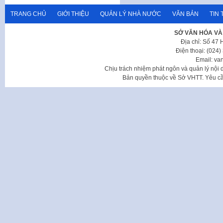
TRANG CHỦ
GIỚI THIỆU
QUẢN LÝ NHÀ NƯỚC
VĂN BẢN
TIN 
SỞ VĂN HÓA VÀ
Địa chỉ: Số 47
Điện thoại: (024
Email: va
Chịu trách nhiệm phát ngôn và quản lý nộ
Bản quyền thuộc về Sở VHTT. Yêu cầu 