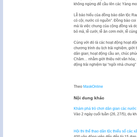
không ngừng để cầu lên các Yàng mon
Lễ báo hiếu của đồng bào dân tộc Ra
có cội, nước có nguồn”. Đồng bào coi 
mà là việc chung của cộng đồng và do
bỏ mả, lễ cưới, lễ ăn cơm mới, lễ cún
Cùng với đó là các hoạt động hoạt độ
chương trình du lịch trải nghiệm, giới
dân gian; hoạt động cầu an, chúc phúc
Chăm… nhằm giới thiệu nét văn hóa, 
động trải nghiệm tại “ngôi nhà chung
Theo
MaskOnline
Nội dung khác
Khám phá trò chơi dân gian các nước 
Vào 2 ngày cuối tuần (26, 27/5), du k
Hội thi thể thao dân tộc thiểu số các x
400 vận động viên đến đến từ 15 đơn 