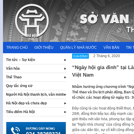
Skip
to
content
TRANG CHỦ
GIỚI THIỆU
QUẢN LÝ NHÀ NƯỚC
VĂN BẢN
TIN 
2 Tháng 6, 2020
GIA ĐÌNH
Tin tức – Sự kiện
“Ngày hội gia đình” tại L
Văn hóa
Việt Nam
Thể Thao
Quy tắc ứng xử
Nhằm hưởng ứng chương trình “Ngườ
Thể thao và Du lịch phát động, Ban 
Người Hà Nội thanh lịch, văn minh
tổ chức các hoạt động từ ngày 01- 30
Hà Nội đẹp và chưa đẹp
Đây cũng là các hoạt động thiết thực
Tiêu điểm Hà Nội
28/6, đồng thời tiếp tục đẩy mạnh cá
giới thiệu nét văn hóa, phong tục tập
tại “Ngôi nhà chung” của cộng đồng 5
giữa các dân tộc, sự cố kết cộng đồng