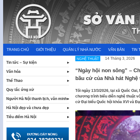
Skip
to
content
TRANG CHỦ
GIỚI THIỆU
QUẢN LÝ NHÀ NƯỚC
VĂN BẢN
TIN 
14 Tháng 3, 2026
NGHỆ THUẬT
Tin tức – Sự kiện
“Ngày hội non sông” – C
Văn hóa
bầu cử của Nhà hát Nghệ 
Thể Thao
Quy tắc ứng xử
Tối ngày 13/3/2026, tại xã Quốc Oai,
chương trình biểu diễn nghệ thuật 
Người Hà Nội thanh lịch, văn minh
cử Đại biểu Quốc hội khóa XVI và Đ
Hà Nội đẹp và chưa đẹp
Tiêu điểm Hà Nội