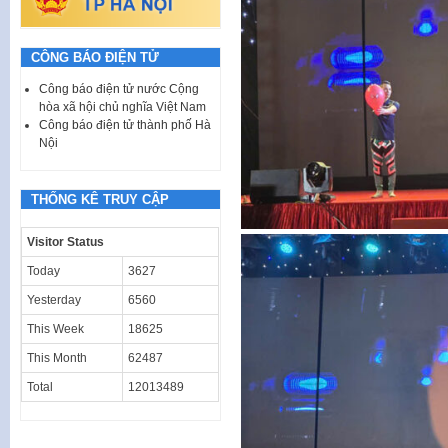
CÔNG BÁO ĐIỆN TỬ
Công báo điện tử nước Cộng
hòa xã hội chủ nghĩa Việt Nam
Công báo điện tử thành phố Hà
Nội
THỐNG KÊ TRUY CẬP
Visitor Status
Today
3627
Yesterday
6560
This Week
18625
This Month
62487
Total
12013489