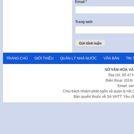
Email
*
Trang web
TRANG CHỦ
GIỚI THIỆU
QUẢN LÝ NHÀ NƯỚC
VĂN BẢN
TIN 
SỞ VĂN HÓA VÀ
Địa chỉ: Số 47
Điện thoại: (024
Email: va
Chịu trách nhiệm phát ngôn và quản lý nộ
Bản quyền thuộc về Sở VHTT. Yêu cầu 