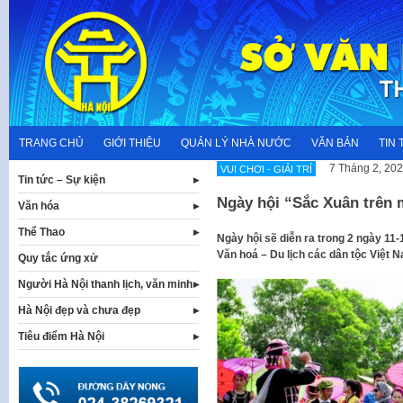
Skip
to
content
TRANG CHỦ
GIỚI THIỆU
QUẢN LÝ NHÀ NƯỚC
VĂN BẢN
TIN 
7 Tháng 2, 20
VUI CHƠI - GIẢI TRÍ
Tin tức – Sự kiện
Ngày hội “Sắc Xuân trên
Văn hóa
Thể Thao
Ngày hội sẽ diễn ra trong 2 ngày 11-
Văn hoá – Du lịch các dân tộc Việt 
Quy tắc ứng xử
Người Hà Nội thanh lịch, văn minh
Hà Nội đẹp và chưa đẹp
Tiêu điểm Hà Nội