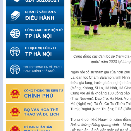
Cộng đồng các dân tộc sẽ tham gia 
quốc” năm 2023 tại Làng
Ngày hội có sự tham gia của hơn 200 
La; dân tộc Chăm Bàlamôn, tỉnh Ninh T
thức, già làng, trưởng bản, nghệ nhâ
(Mảng, Kháng, Si La, Hà Nhì), Hà Gia
Cùng với đó là khoảng 100 đồng bào 
(Thái Nguyên); Dao (Tp. Hà Nội); Môn
Mú (Nghệ An); Tà Ôi, Cơ Tu (Thừa Thi
Tum); Raglai (Ninh Thuận); Ê Đê (Đắk
Trong khuôn khổ Ngày hội, cộng đồng 
Bài ca Mừng Đảng quang vinh – Mừn
Hồ
; tái hiện Lễ hội đền tháp (lễ Ka 