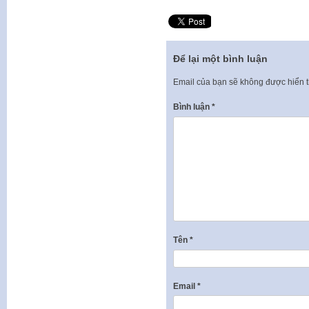
Để lại một bình luận
Email của bạn sẽ không được hiển t
Bình luận
*
Tên
*
Email
*