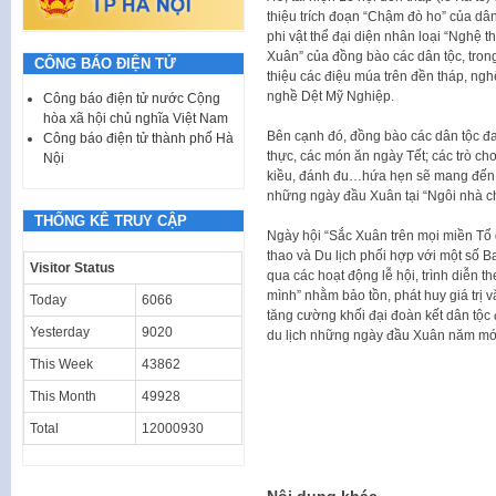
thiệu trích đoạn “Chậm đò ho” của dân
phi vật thể đại diện nhân loại “Nghệ t
Xuân” của đồng bào các dân tộc, tron
CÔNG BÁO ĐIỆN TỬ
thiệu các điệu múa trên đền tháp, nghệ
nghề Dệt Mỹ Nghiệp.
Công báo điện tử nước Cộng
hòa xã hội chủ nghĩa Việt Nam
Bên cạnh đó, đồng bào các dân tộc đa
Công báo điện tử thành phố Hà
thực, các món ăn ngày Tết; các trò chơ
Nội
kiều, đánh đu…hứa hẹn sẽ mang đến c
những ngày đầu Xuân tại “Ngôi nhà c
THỐNG KÊ TRUY CẬP
Ngày hội “Sắc Xuân trên mọi miền Tổ 
thao và Du lịch phối hợp với một số
Visitor Status
qua các hoạt động lễ hội, trình diễn 
mình” nhằm bảo tồn, phát huy giá trị 
Today
6066
tăng cường khối đại đoàn kết dân tộc
Yesterday
9020
du lịch những ngày đầu Xuân năm mớ
This Week
43862
This Month
49928
Total
12000930
Nội dung khác