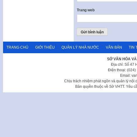
Trang web
TRANG CHỦ
GIỚI THIỆU
QUẢN LÝ NHÀ NƯỚC
VĂN BẢN
TIN 
SỞ VĂN HÓA VÀ
Địa chỉ: Số 47
Điện thoại: (024
Email: va
Chịu trách nhiệm phát ngôn và quản lý nộ
Bản quyền thuộc về Sở VHTT. Yêu cầu 