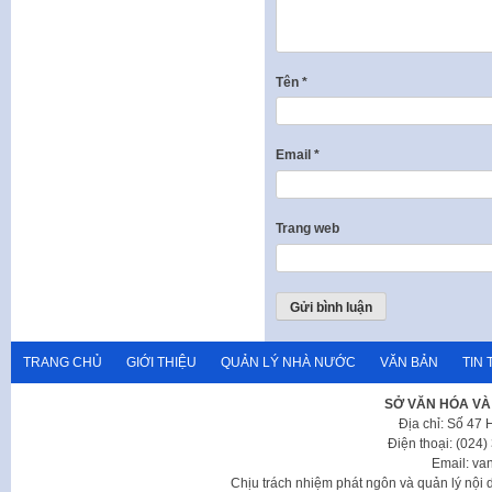
Tên
*
Email
*
Trang web
TRANG CHỦ
GIỚI THIỆU
QUẢN LÝ NHÀ NƯỚC
VĂN BẢN
TIN 
SỞ VĂN HÓA VÀ
Địa chỉ: Số 47
Điện thoại: (024
Email: va
Chịu trách nhiệm phát ngôn và quản lý nộ