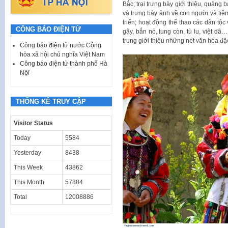
Bắc; trại trưng bày giới thiệu, quảng 
và trưng bày ảnh về con người và tiề
triển; hoạt động thể thao các dân tộ
CÔNG BÁO ĐIỆN TỬ
gậy, bắn nỏ, tung còn, tù lu, việt dã
trung giới thiệu những nét văn hóa đ
Công báo điện tử nước Cộng
hòa xã hội chủ nghĩa Việt Nam
Công báo điện tử thành phố Hà
Nội
THỐNG KÊ TRUY CẬP
Visitor Status
Today
5584
Yesterday
8438
This Week
43862
This Month
57884
Total
12008886