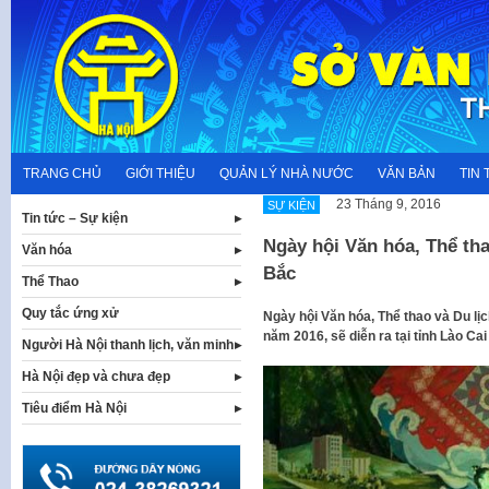
Skip
to
content
TRANG CHỦ
GIỚI THIỆU
QUẢN LÝ NHÀ NƯỚC
VĂN BẢN
TIN 
23 Tháng 9, 2016
SỰ KIỆN
Tin tức – Sự kiện
Ngày hội Văn hóa, Thể tha
Văn hóa
Bắc
Thể Thao
Quy tắc ứng xử
Ngày hội Văn hóa, Thể thao và Du lịc
năm 2016, sẽ diễn ra tại tỉnh Lào Cai
Người Hà Nội thanh lịch, văn minh
Hà Nội đẹp và chưa đẹp
Tiêu điểm Hà Nội