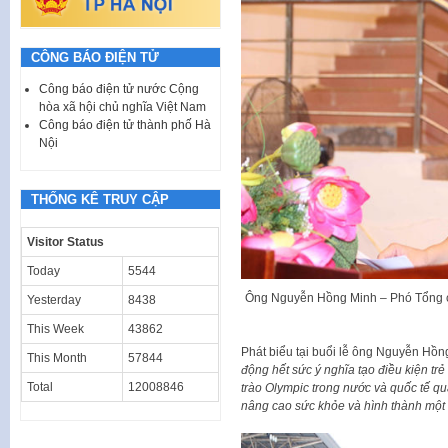
CÔNG BÁO ĐIỆN TỬ
Công báo điện tử nước Cộng
hòa xã hội chủ nghĩa Việt Nam
Công báo điện tử thành phố Hà
Nội
THỐNG KÊ TRUY CẬP
Visitor Status
Today
5544
Ông Nguyễn Hồng Minh – Phó Tổng c
Yesterday
8438
This Week
43862
Phát biểu tại buổi lễ ông Nguyễn Hồ
This Month
57844
động hết sức ý nghĩa tạo điều kiện tr
Total
12008846
trào Olympic trong nước và quốc tế q
nâng cao sức khỏe và hình thành một 