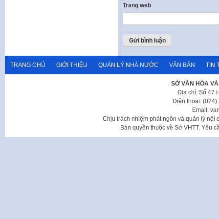
Trang web
TRANG CHỦ
GIỚI THIỆU
QUẢN LÝ NHÀ NƯỚC
VĂN BẢN
TIN 
SỞ VĂN HÓA VÀ
Địa chỉ: Số 47
Điện thoại: (024
Email: va
Chịu trách nhiệm phát ngôn và quản lý nộ
Bản quyền thuộc về Sở VHTT. Yêu cầu 