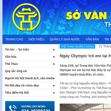
Skip
to
content
TRANG CHỦ
GIỚI THIỆU
QUẢN LÝ NHÀ NƯỚC
VĂN BẢN
TIN 
22 Tháng
THỂ THAO QUẦN CHÚNG
Tin tức – Sự kiện
Ngày Olympic trẻ em tại 
Văn hóa
Thể Thao
Sáng 22/6, tại Trung tâm Văn hóa-Th
Olympic trẻ em tại Hà Nội. Đây là s
Quy tắc ứng xử
UBND huyện Hoài Đức tổ chức.
Người Hà Nội thanh lịch, văn minh
Tới dự có ông Nguyễn Hồng Minh – P
Hà Nội đẹp và chưa đẹp
Chiên – Phó Vụ trưởng Vụ Thể thao 
ban Olympic Việt Nam, ông Nguyễn 
Tiêu điểm Hà Nội
cùng cùng các Trưởng, phó trưởng P