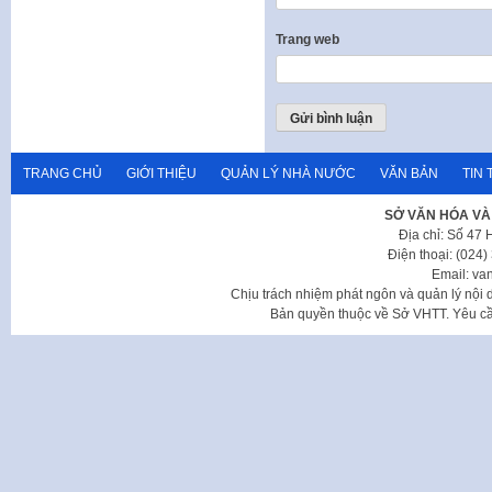
Trang web
TRANG CHỦ
GIỚI THIỆU
QUẢN LÝ NHÀ NƯỚC
VĂN BẢN
TIN 
SỞ VĂN HÓA VÀ
Địa chỉ: Số 47
Điện thoại: (024
Email: va
Chịu trách nhiệm phát ngôn và quản lý nộ
Bản quyền thuộc về Sở VHTT. Yêu cầu 