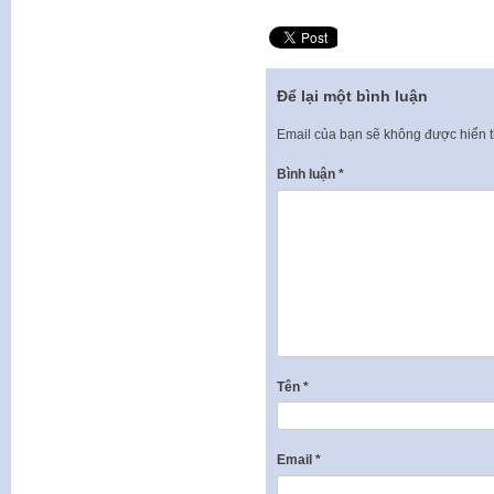
Để lại một bình luận
Email của bạn sẽ không được hiển t
Bình luận
*
Tên
*
Email
*