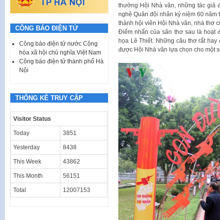
thưởng Hội Nhà văn, những tác giả đư
nghệ Quân đội nhân kỷ niệm 60 năm th
thành hội viên Hội Nhà văn, nhà thơ
CÔNG BÁO ĐIỆN TỬ
Điểm nhấn của sân thơ sau là hoạt đ
họa Lê Thiết. Những câu thơ rất hay
Công báo điện tử nước Cộng
được Hội Nhà văn lựa chọn cho một số 
hòa xã hội chủ nghĩa Việt Nam
Công báo điện tử thành phố Hà
Nội
THỐNG KÊ TRUY CẬP
Visitor Status
Today
3851
Yesterday
8438
This Week
43862
This Month
56151
Total
12007153