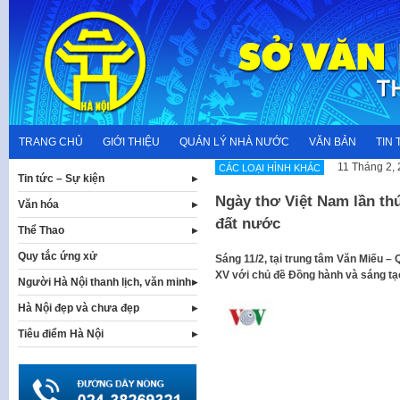
Skip
to
content
TRANG CHỦ
GIỚI THIỆU
QUẢN LÝ NHÀ NƯỚC
VĂN BẢN
TIN 
11 Tháng 2,
CÁC LOẠI HÌNH KHÁC
Tin tức – Sự kiện
Ngày thơ Việt Nam lần th
Văn hóa
đất nước
Thể Thao
Quy tắc ứng xử
Sáng 11/2, tại trung tâm Văn Miếu –
XV với chủ đề Đồng hành và sáng tạ
Người Hà Nội thanh lịch, văn minh
Hà Nội đẹp và chưa đẹp
Tiêu điểm Hà Nội