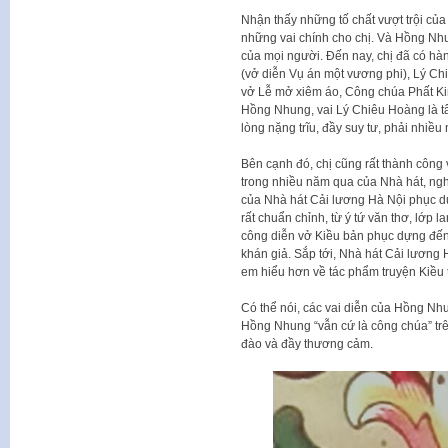
Nhận thấy những tố chất vượt trội c
những vai chính cho chị. Và Hồng Nhu
của mọi người. Đến nay, chị đã có hà
(vở diễn Vụ án một vương phi), Lý C
vở Lễ mở xiêm áo, Công chúa Phất Ki
Hồng Nhung, vai Lý Chiêu Hoàng là tâm
lòng nặng trĩu, đầy suy tư, phải nhiều
Bên cạnh đó, chị cũng rất thành công v
trong nhiều năm qua của Nhà hát, ngh
của Nhà hát Cải lương Hà Nội phục
rất chuẩn chỉnh, từ ý tứ văn thơ, lớp l
công diễn vở Kiều bản phục dựng đến
khán giả. Sắp tới, Nhà hát Cải lương 
em hiểu hơn về tác phẩm truyện Kiều 
Có thể nói, các vai diễn của Hồng Nhu
Hồng Nhung “vẫn cứ là công chúa” trê
đào và đầy thương cảm.