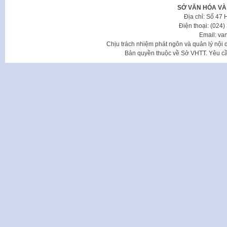
SỞ VĂN HÓA VÀ
Địa chỉ: Số 47
Điện thoại: (024
Email: va
Chịu trách nhiệm phát ngôn và quản lý nộ
Bản quyền thuộc về Sở VHTT. Yêu cầu 