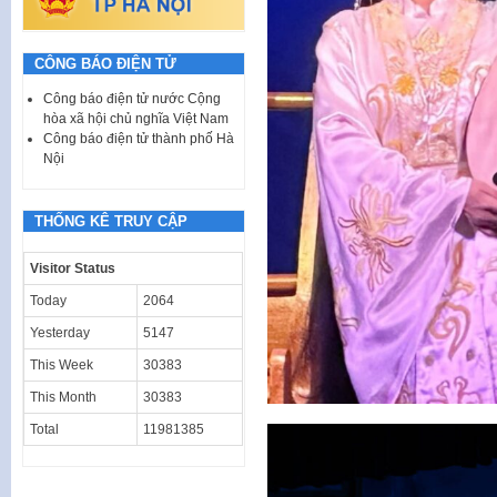
CÔNG BÁO ĐIỆN TỬ
Công báo điện tử nước Cộng
hòa xã hội chủ nghĩa Việt Nam
Công báo điện tử thành phố Hà
Nội
THỐNG KÊ TRUY CẬP
Visitor Status
Today
2064
Yesterday
5147
This Week
30383
This Month
30383
Total
11981385