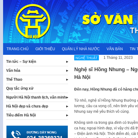
Skip
to
content
TRANG CHỦ
GIỚI THIỆU
QUẢN LÝ NHÀ NƯỚC
VĂN BẢN
TIN 
1 Tháng 11, 2023
NGHỆ THUẬT
Tin tức – Sự kiện
Nghệ sĩ Hồng Nhung – Ngô
Văn hóa
Hà Nội
Thể Thao
Quy tắc ứng xử
Đến nay, Hồng Nhung đã có hàng chụ
Người Hà Nội thanh lịch, văn minh
Từ nhỏ, nghệ sĩ Hồng Nhung thường đ
lương, câu ca vọng cổ, nên tình yêu 
Hà Nội đẹp và chưa đẹp
Nhung say mê yêu thích vô cùng.
Tiêu điểm Hà Nội
Không sinh ra trong gia đình có truy
ca hay, ngoại hình đẹp, vì vậy chị đã
– Điện ảnh Hà Nội. Thời điểm đó, cải