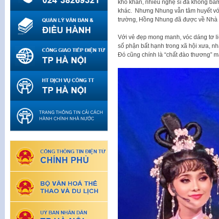
khó khăn, nhiều nghệ sĩ đã không bá
khác. Nhưng Nhung vẫn tâm huyết với
trường, Hồng Nhung đã được về Nhà h
Với vẻ đẹp mong manh, vóc dáng tơ l
số phận bất hạnh trong xã hội xưa, nh
Đó cũng chính là “chất đào thương” 