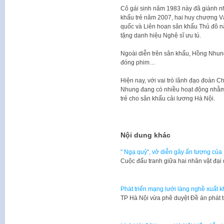
Cô gái sinh năm 1983 này đã giành nhi
khấu trẻ năm 2007, hai huy chương Vàn
quốc và Liên hoan sân khấu Thủ đô
tặng danh hiệu Nghệ sĩ ưu tú.
Ngoài diễn trên sân khấu, Hồng Nhun
đóng phim…
Hiện nay, với vai trò lãnh đạo đoàn
Nhung đang có nhiều hoạt động nhằm 
trẻ cho sân khấu cải lương Hà Nội.
Nội dung khác
" Ngạ quỷ", vở diễn gây ấn tượng của
Cuộc đấu tranh giữa hai nhân vật đại 
Phát triển mạng lưới làng nghề xuất 
​TP Hà Nội vừa phê duyệt Đề án phát