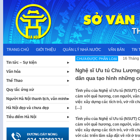
Skip
to
content
TRANG CHỦ
GIỚI THIỆU
QUẢN LÝ NHÀ NƯỚC
VĂN BẢN
TIN 
16 Tháng 
CHƯA ĐƯỢC PHÂN LOẠI
Tin tức – Sự kiện
Nghệ sĩ Ưu tú Chu Lượng
Văn hóa
dân qua tạo hình những c
Thể Thao
Quy tắc ứng xử
Tình yêu của Nghệ sĩ Ưu tú (NSƯT) C
cảm với quê hương, con người, văn
Người Hà Nội thanh lịch, văn minh
việc xây dựng các tích trò, vở rối c
[…]
Hà Nội đẹp và chưa đẹp
Tiêu điểm Hà Nội
Tình yêu của Nghệ sĩ Ưu tú (NSƯT) C
cảm với quê hương, con người, văn
việc xây dựng các tích trò, vở rối c
với các triển lãm sắp đặt về rối ở t