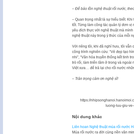
– Để bảo tồn nghệ thuật rối nước, the
– Quan trọng nhất là sự hiểu biết. Khi
tốt. Từng làm công tác quản lý đơn vị 
yêu đích thực với nghệ thuật mà mình t
nghệ thuật này trong ý thức của mỗi n
Với riêng tôi, khi đã nghỉ hưu, tôi vẫn
công trình nghiên cứu: “Vẻ đẹp tạo hì
nhi”, “Văn hóa truyền thống kết tinh t
trò rối, làm triển lãm ở trong và ngoài
Việt xưa… để trả lại cho rối nước nhữn
– Trân trọng cảm ơn nghệ sĩ!
https://nhipsonghanoi.hanoimoi.c
luong-luu-giu-ve
Nội dung khác
Liên hoan Nghệ thuật múa rối nước Hà
Múa rối nước ra đời cùng nền văn mi