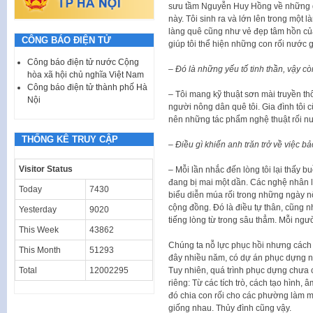
sưu tầm Nguyễn Huy Hồng về những giá 
này. Tôi sinh ra và lớn lên trong một
làng quê cũng như vẻ đẹp tâm hồn của
CÔNG BÁO ĐIỆN TỬ
giúp tôi thể hiện những con rối nước 
Công báo điện tử nước Cộng
– Đó là những yếu tố tinh thần, vậy cò
hòa xã hội chủ nghĩa Việt Nam
Công báo điện tử thành phố Hà
– Tôi mang kỹ thuật sơn mài truyền th
Nội
người nông dân quê tôi. Gia đình tôi c
nên những tác phẩm nghệ thuật rối nướ
THỐNG KÊ TRUY CẬP
– Điều gì khiến anh trăn trở về việc b
Visitor Status
– Mỗi lần nhắc đến lòng tôi lại thấy b
đang bị mai một dần. Các nghệ nhân 
Today
7430
biểu diễn múa rối trong những ngày n
cộng đồng. Đó là điều tự thân, cũng
Yesterday
9020
tiếng lòng từ trong sâu thẳm. Mỗi ngườ
This Week
43862
Chúng ta nỗ lực phục hồi nhưng cách 
This Month
51293
đây nhiều năm, có dự án phục dựng n
Tuy nhiên, quá trình phục dựng chưa
Total
12002295
riêng: Từ các tích trò, cách tạo hình, 
đó chia con rối cho các phường làm m
giống nhau. Thủy đình cũng vậy.