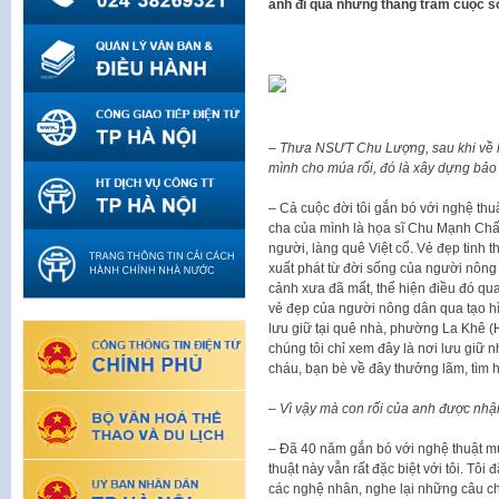
anh đi qua những thăng trầm cuộc số
– Thưa NSƯT Chu Lượng, sau khi về hư
mình cho múa rối, đó là xây dựng bảo 
– Cả cuộc đời tôi gắn bó với nghệ thu
cha của mình là họa sĩ Chu Mạnh Chấ
người, làng quê Việt cổ. Vẻ đẹp tinh t
xuất phát từ đời sống của người nông 
cảnh xưa đã mất, thể hiện điều đó qua
vẻ đẹp của người nông dân qua tạo hì
lưu giữ tại quê nhà, phường La Khê (H
chúng tôi chỉ xem đây là nơi lưu giữ 
cháu, bạn bè về đây thưởng lãm, tìm h
– Vì vậy mà con rối của anh được nhận
– Đã 40 năm gắn bó với nghệ thuật m
thuật này vẫn rất đặc biệt với tôi. Tôi
các nghệ nhân, nghe lại những câu chu