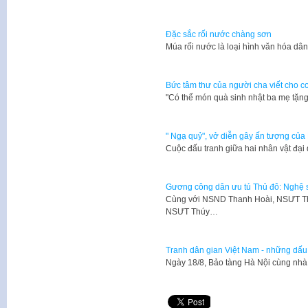
Đặc sắc rối nước chàng sơn
Múa rối nước là loại hình văn hóa d
Bức tâm thư của người cha viết cho co
​"Có thể món quà sinh nhật ba mẹ tặ
" Ngạ quỷ", vở diễn gây ấn tượng của
Cuộc đấu tranh giữa hai nhân vật đại 
Gương công dân ưu tú Thủ đô: Nghệ s
Cùng với NSND Thanh Hoài, NSƯT 
NSƯT Thúy…
Tranh dân gian Việt Nam - những dấu 
Ngày 18/8, Bảo tàng Hà Nội cùng nh