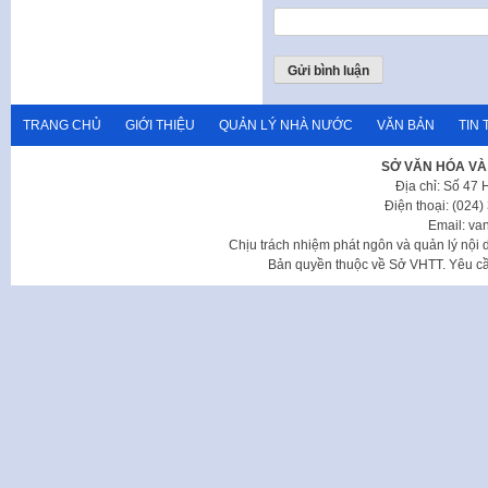
TRANG CHỦ
GIỚI THIỆU
QUẢN LÝ NHÀ NƯỚC
VĂN BẢN
TIN 
SỞ VĂN HÓA VÀ
Địa chỉ: Số 47
Điện thoại: (024
Email: va
Chịu trách nhiệm phát ngôn và quản lý nộ
Bản quyền thuộc về Sở VHTT. Yêu cầu 