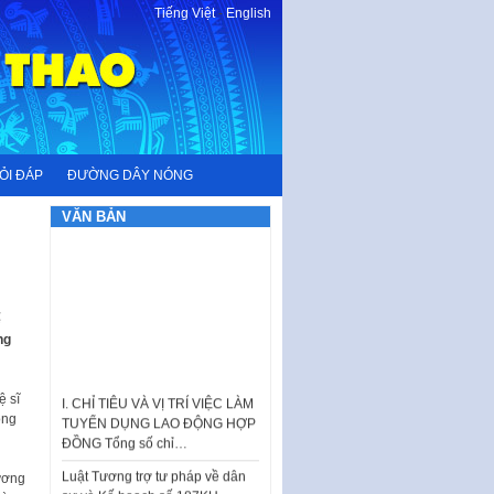
Tiếng Việt
-
English
ỎI ĐÁP
ĐƯỜNG DÂY NÓNG
VĂN BẢN
ể
ng
I. CHỈ TIÊU VÀ VỊ TRÍ VIỆC LÀM
TUYỂN DỤNG LAO ĐỘNG HỢP
ĐỒNG Tổng số chỉ…
ệ sĩ
ọng
Luật Tương trợ tư pháp về dân
sự và Kế hoạch số 187KH-
UBND ngày 0752026 của
ương
UBND…