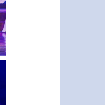
Nghị quyết ban hành quy chế
tiếp công dân của Thường trực
HĐND, đại biểu HĐND thành…
Nghị quyết về một số chính sách
ưu đãi, hỗ trợ phát triển hạ tầng,
tổ chức…
Nghị quyết quy định một số nội
dung và định mức chi quản lý
hoạt động khoa…
Quy định mức tiền phạt đối với
một số hành vi vi phạm hành
chính trong lĩnh…
Phê duyệt Chương trình phát
triển kinh tế số và xã hội số giai
đoạn 2026 -…