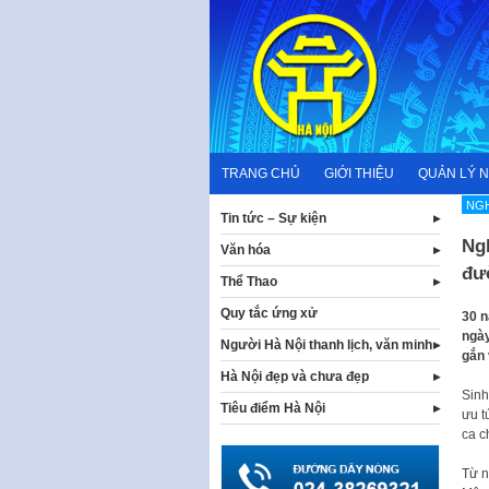
Skip
to
content
TRANG CHỦ
GIỚI THIỆU
QUẢN LÝ 
NG
Tin tức – Sự kiện
Ng
Văn hóa
đư
Thể Thao
Quy tắc ứng xử
30 n
ngày
Người Hà Nội thanh lịch, văn minh
gắn 
Hà Nội đẹp và chưa đẹp
Sinh
Tiêu điểm Hà Nội
ưu t
ca c
Từ n