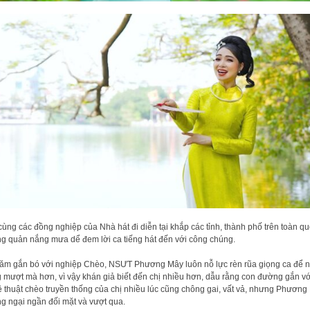
cùng các đồng nghiệp của Nhà hát đi diễn tại khắp các tỉnh, thành phố trên toàn qu
g quản nắng mưa dể đem lời ca tiếng hát đến với công chúng.
ăm gắn bó với nghiệp Chèo, NSƯT Phương Mây luôn nỗ lực rèn rũa giọng ca để 
 mượt mà hơn, vì vậy khán giả biết đến chị nhiều hơn, dẫu rằng con đường gắn vớ
 thuật chèo truyền thống của chị nhiều lúc cũng chông gai, vất vả, nhưng Phương
g ngại ngần đối mặt và vượt qua.