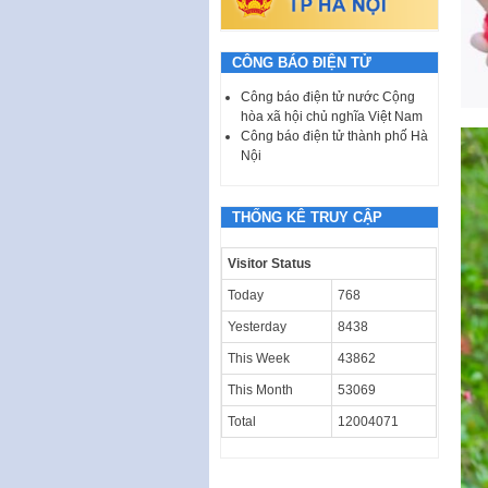
CÔNG BÁO ĐIỆN TỬ
Công báo điện tử nước Cộng
hòa xã hội chủ nghĩa Việt Nam
Công báo điện tử thành phố Hà
Nội
THỐNG KÊ TRUY CẬP
Visitor Status
Today
768
Yesterday
8438
This Week
43862
This Month
53069
Total
12004071