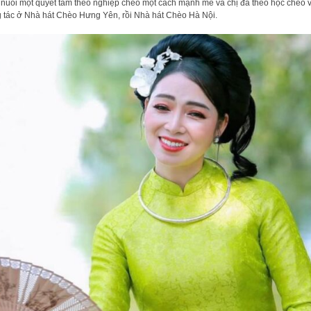
nuôi một quyết tâm theo nghiệp chèo một cách mạnh mẽ và chị đã theo học chèo 
 tác ở Nhà hát Chèo Hưng Yên, rồi Nhà hát Chèo Hà Nội.