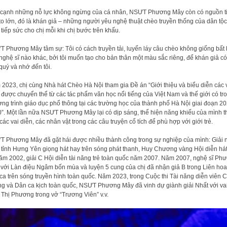
cạnh những nỗ lực không ngừng của cá nhân, NSƯT Phương Mây còn có nguồn t
to lớn, đó là khán giả – những người yêu nghệ thuật chèo truyền thống của dân tộc
 tiếp sức cho chị mỗi khi chị bước trên khấu.
 Phương Mây tâm sự: Tôi có cách truyền tải, luyến láy câu chèo không giống bất 
nghệ sĩ nào khác, bởi tôi muốn tạo cho bản thân một màu sắc riêng, để khán giả có
quý và nhớ đến tôi.
2023, chị cùng Nhà hát Chèo Hà Nội tham gia Đề án “Giới thiệu và biểu diễn các 
 được chuyển thể từ các tác phẩm văn học nổi tiếng của Việt Nam và thế giới có tr
ng trình giáo dục phổ thông tại các trường học của thành phố Hà Nội giai đoạn 2
”. Một lần nữa NSƯT Phương Mây lại có dịp sáng, thể hiện năng khiếu của mình 
các vai diễn, các nhân vật trong các câu truyện cổ tích để phù hợp với giới trẻ.
 Phương Mây đã gặt hái được nhiều thành công trong sự nghiệp của mình: Giải 
 tỉnh Hưng Yên giọng hát hay trên sóng phát thanh, Huy Chương vàng Hội diễn há
ăm 2002, giải C Hội diễn tài năng trẻ toàn quốc năm 2007. Năm 2007, nghệ sĩ Ph
với Làn điệu Ngâm bốn mùa và luyện 5 cung của chị đã nhận giả B trong Liên ho
ca trên sóng truyền hình toàn quốc. Năm 2023, trong Cuộc thi Tài năng diễn viên 
g và Dân ca kịch toàn quốc, NSƯT Phương Mây đã vinh dự giành giải Nhất với va
 Thị Phương trong vở “Trương Viên” v.v.