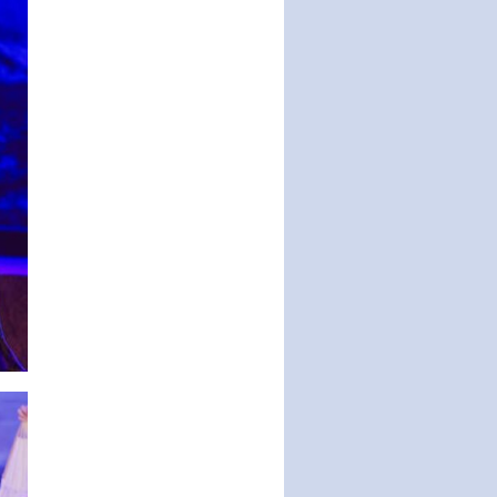
động của Chính phủ thực hiện
Nghị quyết số 02-NQ/TW ngày
17…
THÔNG BÁO Tuyển dụng lao
động hợp đồng theo Nghị định
số 111/2022/NĐ-CP ngày
30/12/2022 của Chính…
Sửa đổi, bổ sung một số điều
của Thông tư số 320/2016/TT-
BTC của Bộ trưởng Bộ Tài…
Quy định về quản lý website
thương mại điện tử
Nghị quyết quy định điều kiện,
thủ tục tặng, thu hồi danh hiệu
"Công dân danh dự…
Nghị quyết quy định một số
chính sách thúc đẩy nghiên cứu
khoa học, phát triển công…
Nghị quyết công bố Nghị quyết
quy phạm pháp luật của HĐND
Thành phố triển khai thi…