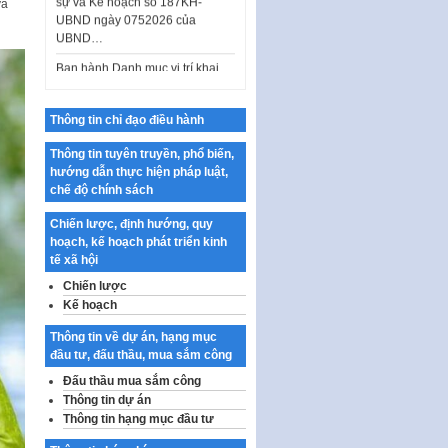
và
Ban hành Danh mục vị trí khai
thác quảng cáo trên địa bàn
thành phố Hà Nội
Kế hoạch Tổ chức Cuộc thi
chính luận về bảo vệ nền tảng tư
tưởng của Đảng…
Thông tin chỉ đạo điều hành
Công bố công khai dự toán kinh
Thông tin tuyên truyền, phổ biến,
phí xây dựng pháp luật, hoàn
hướng dẫn thực hiện pháp luật,
thiện thể chế, chính…
chế độ chính sách
Quy định về nghiên cứu, ứng
Chiến lược, định hướng, quy
dụng khoa học, công nghệ, đổi
hoạch, kế hoạch phát triển kinh
mới sáng tạo và chuyển…
tế xã hội
Quy định chi tiết và hướng dẫn
Chiến lược
thi hành một số điều của Luật Lý
Kế hoạch
lịch tư…
Thông tin về dự án, hạng mục
Sửa đổi, bổ sung một số nội
đầu tư, đấu thầu, mua sắm công
dung tại Nghị quyết số 30/NQ-
Đấu thầu mua sắm công
CP ngày 24 tháng 02…
Thông tin dự án
Ban hành Chương trình hành
Thông tin hạng mục đầu tư
động của Chính phủ thực hiện