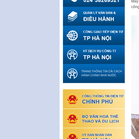
Mây 
công