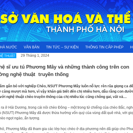
NHÀ NƯỚC
VĂN BẢN
TIN TỨC – SỰ KIỆN
THÔNG TIN CẤP PHÉP
H
29 Tháng 1, 2024
HỆ THUẬT
hệ sĩ ưu tú Phương Mây và những thành công trên con
ờng nghệ thuật truyền thống
ăm gắn bó với nghiệp Chèo, NSƯT Phương Mây luôn nỗ lực rèn rũa giọng ca đ
 càng mượt mà hơn, vì vậy khán giả biết đến chị nhiều hơn, dẫu rằng con đườ
với nghệ thuật chèo truyền thống của chị nhiều lúc cũng chông gai, vất vả…
 ra ở Hải Dương, trong cái nôi chèo Đông – một trong tứ chiếng của chèo Bắc, ngh
ú (NSƯT) Phương Mây đã được thừa hưởng vốn quý của vùng đất quê nhà, với gi
hèo ngọt ngào, ấn tượng.
hỏ, Phương Mây đã tham gia các lớp học chèo ở địa phương nên đã giúp cho Ph