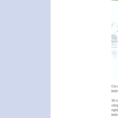
Chị 
khôn
30 n
càng
nghệ
khôn