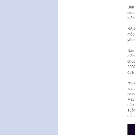
Bên 
sức 
luôn
NSƯT
một 
yêu 
Năm 
diễn
chươ
2030
qua 
NSƯT
toàn
ca n
Mây 
dân 
Tuồn
diễn