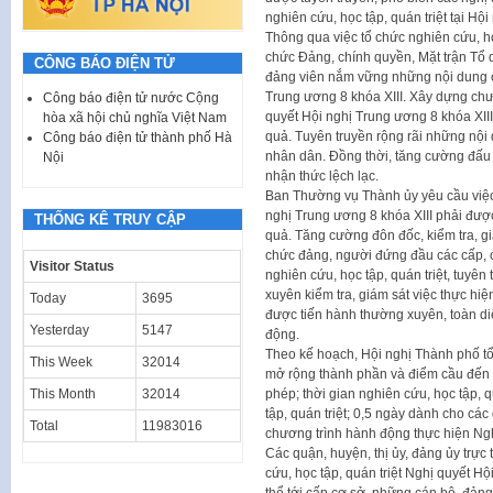
nghiên cứu, học tập, quán triệt tại Hội 
Thông qua việc tổ chức nghiên cứu, học
chức Đảng, chính quyền, Mặt trận Tổ qu
CÔNG BÁO ĐIỆN TỬ
đảng viên nắm vững những nội dung cố
Trung ương 8 khóa XIII. Xây dựng chư
Công báo điện tử nước Cộng
quyết Hội nghị Trung ương 8 khóa XII
hòa xã hội chủ nghĩa Việt Nam
quả. Tuyên truyền rộng rãi những nội 
Công báo điện tử thành phố Hà
nhân dân. Đồng thời, tăng cường đấu t
Nội
nhận thức lệch lạc.
Ban Thường vụ Thành ủy yêu cầu việc 
nghị Trung ương 8 khóa XIII phải được
THỐNG KÊ TRUY CẬP
quả. Tăng cường đôn đốc, kiểm tra, giá
chức đảng, người đứng đầu các cấp, c
Visitor Status
nghiên cứu, học tập, quán triệt, tuyê
xuyên kiểm tra, giám sát việc thực hi
Today
3695
được tiến hành thường xuyên, toàn diệ
Yesterday
5147
động.
Theo kế hoạch, Hội nghị Thành phố tổ
This Week
32014
mở rộng thành phần và điểm cầu đến c
phép; thời gian nghiên cứu, học tập, q
This Month
32014
tập, quán triệt; 0,5 ngày dành cho các 
Total
11983016
chương trình hành động thực hiện Ngh
Các quận, huyện, thị ủy, đảng ủy trực
cứu, học tập, quán triệt Nghị quyết H
thể tới cấp cơ sở, những cán bộ, đảng