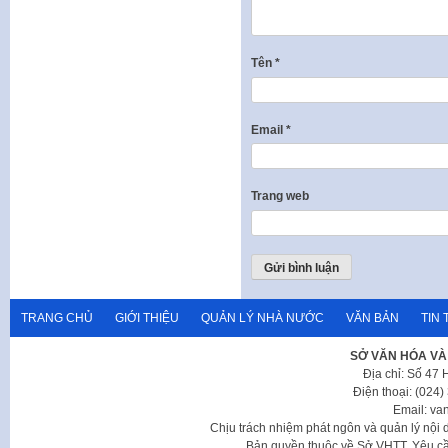
Tên
*
Email
*
Trang web
TRANG CHỦ
GIỚI THIỆU
QUẢN LÝ NHÀ NƯỚC
VĂN BẢN
TIN 
SỞ VĂN HÓA VÀ
Địa chỉ: Số 47
Điện thoại: (024
Email: va
Chịu trách nhiệm phát ngôn và quản lý nộ
Bản quyền thuộc về Sở VHTT. Yêu cầu 