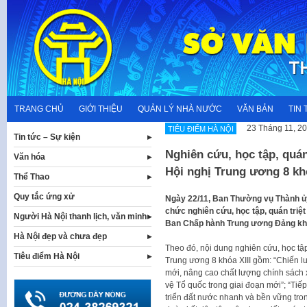
Skip
to
content
TRANG CHỦ
GIỚI THIỆU
QUẢN LÝ NHÀ NƯỚC
VĂN BẢN
TIN 
23 Tháng 11, 2
TIÊU ĐIỂM HÀ NỘI
Tin tức – Sự kiện
Nghiên cứu, học tập, quán
Văn hóa
Hội nghị Trung ương 8 khó
Thể Thao
Quy tắc ứng xử
Ngày 22/11, Ban Thường vụ Thành ủ
chức nghiên cứu, học tập, quán triệt
Người Hà Nội thanh lịch, văn minh
Ban Chấp hành Trung ương Đảng khó
Hà Nội đẹp và chưa đẹp
Theo đó, nội dung nghiên cứu, học tập
Tiêu điểm Hà Nội
Trung ương 8 khóa XIII gồm: “Chiến lư
mới, nâng cao chất lượng chính sách 
vệ Tổ quốc trong giai đoạn mới”; “Tiế
triển đất nước nhanh và bền vững tron