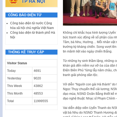
CÔNG BÁO ĐIỆN TỬ
Công báo điện tử nước Cộng
hòa xã hội chủ nghĩa Việt Nam
Không chỉ khắc họa hình tượng Uyển 
Công báo điện tử thành phố Hà
bức tranh xúc động về số phận của nh
Nội
Tâm, bà Nhu, Hường… Mỗi nhân vật ma
trường kỳ kháng chiến. Song vượt lên t
tin mãnh liệt vào ngày chiến thắng.
THỐNG KÊ TRUY CẬP
Từ những hy sinh thầm lặng, những cu
Visitor Status
khán giả đến niềm vui vỡ òa của dân t
Điện Biên Phủ “lừng lẫy năm châu, chấ
Today
4691
tranh giải phóng dân tộc.
Yesterday
9020
Vở diễn “Người con gái Hà thành” do t
This Week
43862
Ngọc Thụy chuyển thể cải lương; NS
This Month
48553
đạo múa; NSND Doãn Bằng thiết kế m
đạo nghệ thuật: Nhạc sĩ Phạm Chỉnh 
Total
11999555
Vai diễn điệp viên Uyển Thanh do N
vật bà Nhu do NSND Thanh Hương đảm