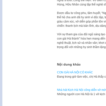
nghệ sĩ Đức Long thể hiện. Vở diễn c
Hùng, Hữu Nhân cùng tập thể nghệ sĩ,
Được đầu tư công phu, tâm huyết, “Ngườ
thế hệ cha anh đã hy sinh vì độc lập,
giàu cảm xúc, vở diễn góp phần tôn v
chiến: thanh lịch mà bản lĩnh, dịu dà
Với sự tham gia của đội ngũ sáng tạo
con gái Hà thành” hứa hẹn mang đến c
nghệ thuật, lịch sử và nhân văn; khơi 
trọng đối với những hy sinh thầm lặn
Nội dung khác
CON GÁI HÀ NỘI CÓ KHÁC
​Đang trong giờ làm việc, chị Hà thấy
Nhà hát Kịch Hà Nội công diễn vở mới 
Những người con Hà Nội là 1 vở kịch