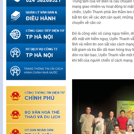
Trung tâm của vở diễn là câu chuyện 
mạng giao nhiệm vụ hoạt động bí mật t
chiến, Uyển Thanh phải âm thầm len lỏ
bắt tin tức về các đợt càn quét, những 
chuyển về căn cứ.
Đó là công việc vô cùng nguy hiểm, đò
đối mặt với hiểm nguy, Uyển Thanh vẫ
tĩnh và niềm tin son sắt vào cách mạng
bắt giam và tra tấn dã man hòng truy
đòn roi tàn bạo, Uyển Thanh vẫn một l
khí tiết của người chiến sĩ cách mạng.