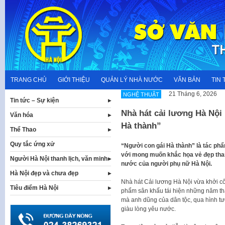
Skip
to
content
TRANG CHỦ
GIỚI THIỆU
QUẢN LÝ NHÀ NƯỚC
VĂN BẢN
TIN 
21 Tháng 6, 2026
NGHỆ THUẬT
Tin tức – Sự kiện
Nhà hát cải lương Hà Nội
Văn hóa
Hà thành”
Thể Thao
Quy tắc ứng xử
“Người con gái Hà thành” là tác ph
với mong muốn khắc họa vẻ đẹp than
Người Hà Nội thanh lịch, văn minh
nước của người phụ nữ Hà Nội.
Hà Nội đẹp và chưa đẹp
Nhà hát Cải lương Hà Nội vừa khởi cô
Tiêu điểm Hà Nội
phẩm sân khấu tái hiện những năm th
mà anh dũng của dân tộc, qua hình tư
giàu lòng yêu nước.