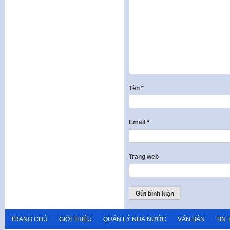
Tên
*
Email
*
Trang web
TRANG CHỦ
GIỚI THIỆU
QUẢN LÝ NHÀ NƯỚC
VĂN BẢN
TIN 